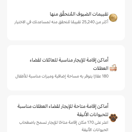
المُتحقَّق منها
يجار مناسبة للعائلات لقضاء
حة للإيجار لقضاء العطلات مناسبة
ة
لى 170 مكان إقامة متاحًا للإيجار تسمح باصطحاب