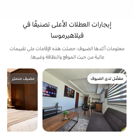
لات الأعلى تصنيفًا في
يلاهيرموسا
: حصلت هذه الإقامات على تقييمات
 الموقع والنظافة وغيرها.
ش
مضيف متميّز
شقة
مضيف متميّز
س
ا
ا
(
ا
س
ا
و