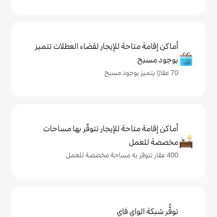
حة للإيجار لقضاء العطلات تتميز
حة للإيجار تتوفّر بها مساحات
ي فاي