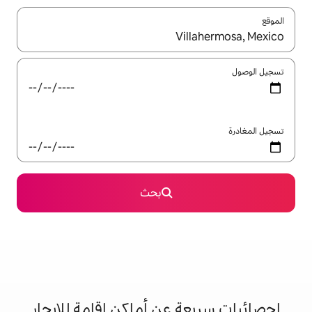
ل باستخدام السهمين لأعلى ولأسفل أو استكشف عن طريق اللمس أو السحب.
بحث
 عن أماكن إقامة للإيجار