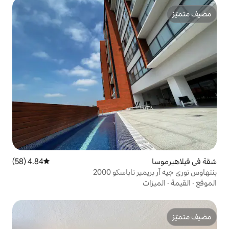
4.84 (58)
متوسط التقييم 4.84 من 5، 58 مراجعات
باسكو 2000