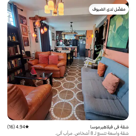
4.94 (16)
متوسط التقييم 4.94 من 5، 16 مراجعات