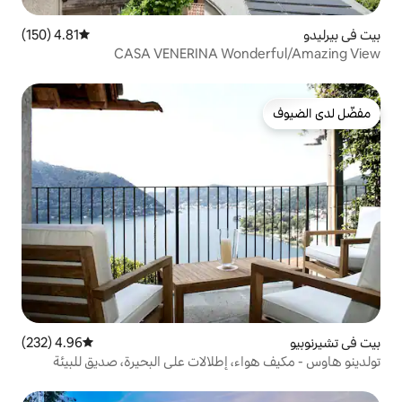
4.81 (150)
متوسط التقييم 4.81 من 5، 150 مراجعات
CASA VENERINA Won
4.96 (232)
متوسط التقييم 4.96 من 5، 232 مراجعات
 إطلالات على البحيرة، صديق للبيئة