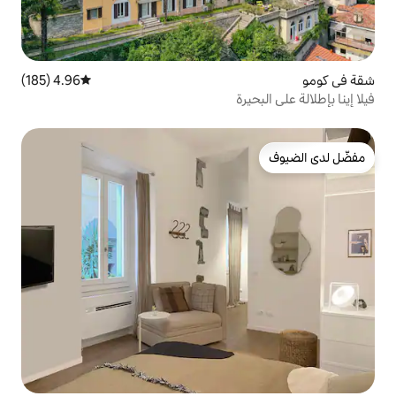
4.96 (185)
متوسط التقييم 4.96 من 5، 185 مراجعات