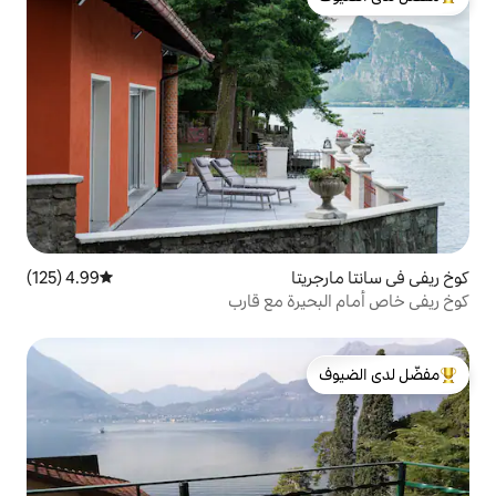
لدى الضيوف
ا
4.99 (125)
متوسط التقييم 4.99 من 5، 125 مراجعات
ة مع قارب
لدى الضيوف