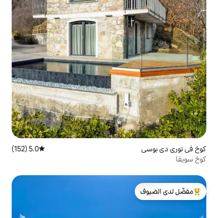
5.0 (152)
متوسط التقييم 5.0 من 5، 152 مراجعات
لدى الضيوف