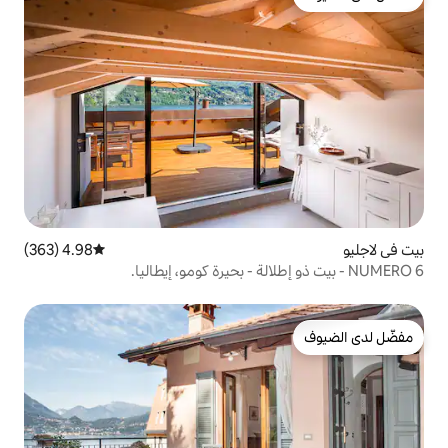
4.98 (363)
متوسط التقييم 4.98 من 5، 363 مراجعات