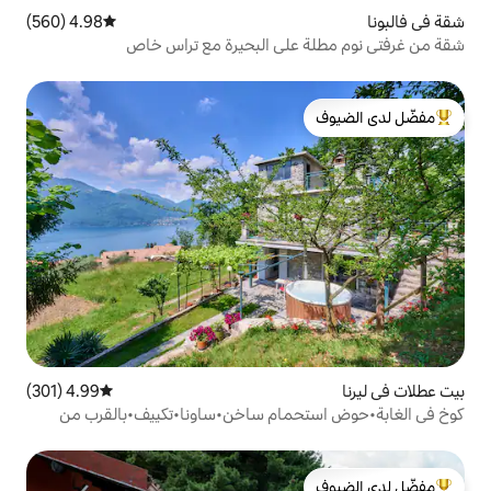
4.98 (560)
متوسط التقييم 4.98 من 5، 560 مراجعات
لى البحيرة مع تراس خاص
لدى الضيوف
4.99 (301)
متوسط التقييم 4.99 من 5، 301 مراجعات
مام ساخن•ساونا•تكييف•بالقرب من