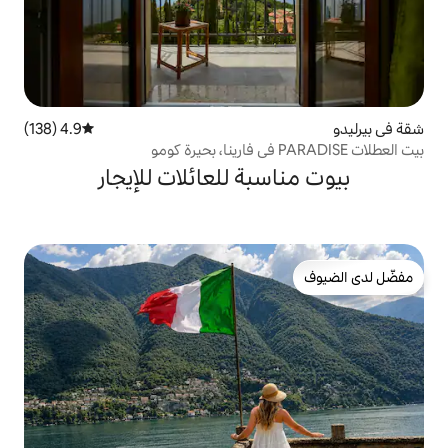
4.9 (138)
متوسط التقييم 4.9 من 5، 138 مراجعات
بة للعائلات للإيجار