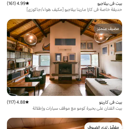
4.99 (161)
متوسط التقييم 4.99 من 5، 161 مراجعات
ا بيلاجيو [مكيف هواء/جاكوزي]
4.88 (117)
متوسط التقييم 4.88 من 5، 117 مراجعات
و مع موقف سيارات وإطلالة