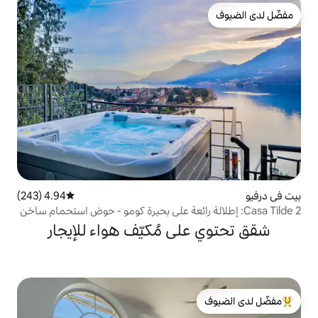
4.94 (243)
متوسط التقييم 4.94 من 5، 243 مراجعات
ى مُكيّف هواء للإيجار
لدى الضيوف