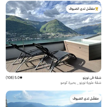
لدى الضيوف
5.0 (108)
متوسط التقييم 5.0 من 5، 108 مراجعات
ومو