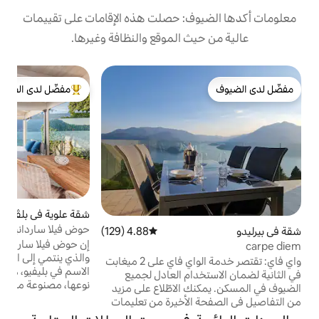
: حصلت هذه الإقامات على تقييمات
 الموقع والنظافة وغيرها.
بي
مفضّل لدى الضيوف
ف
من أبرز البيوت المفضّلة لدى الضيوف
إ
خ
ي
ا
ن
ا
ب
شقة علوية في بلڤيو
4.98 (195)
متوسط التقييم 4.98 من 5، 195 مراجعات
حوض فيلا ساردانيا
4.88 (129)
متوسط التقييم 4.88 من 5، 129 مراجعات
إ
إن حوض فيلا ساردانيا، الذي يعود إلى عام 1720،
ب
والذي ينتمي إلى الفيلا النبيلة التي تحمل نفس
واي فاي: تقتصر خدمة الواي فاي على 2 ميغابت
الاسم في بليفيو، هو مساحة مفتوحة فريدة من
ام العادل لجميع
نوعها، مصنوعة من الحجر القديم والخشب
الاطّلاع على مزيد
الأبيض والزجاج. يطل على منظر رائع يتميز
لأخيرة من تعليمات
بالفيلات التاريخية في لاريانو، بما في ذلك فندق
قًا للوائح القانونية، تتوفر