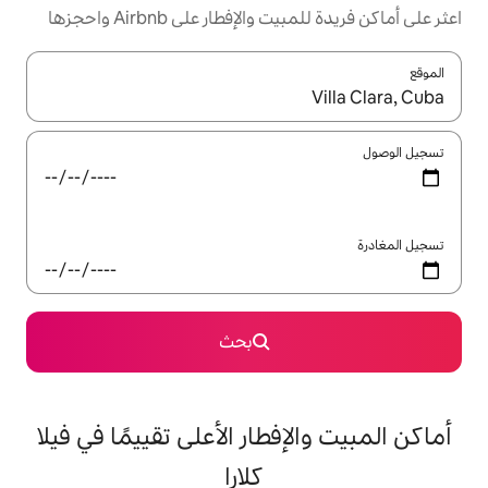
إفطار على Airbnb واحجزها
ل باستخدام السهمين لأعلى ولأسفل أو استكشف عن طريق اللمس أو السحب.
بحث
فطار الأعلى تقييمًا في فيلا
كلارا