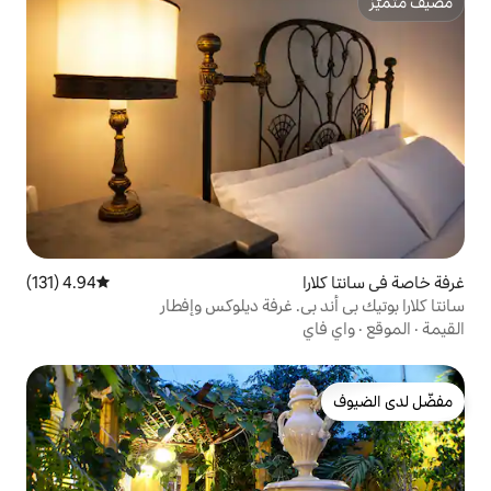
4.94 (131)
متوسط التقييم 4.94 من 5، 131 مراجعات
ي. غرفة ديلوكس وإفطار