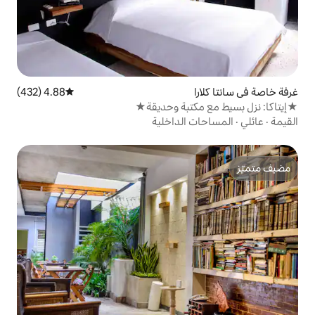
4.88 (432)
متوسط التقييم 4.88 من 5، 432 مراجعات
تبة وحديقة★
الداخلية