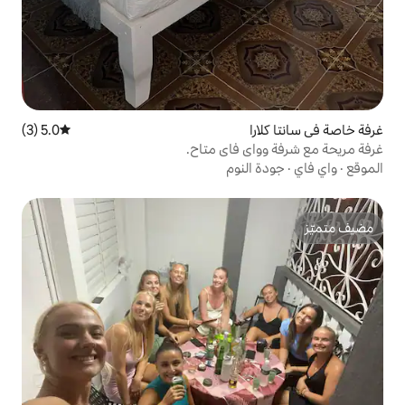
5.0 (3)
متوسط التقييم 5.0 من 5، 3 مراجعات
فاي متاح.
نوم