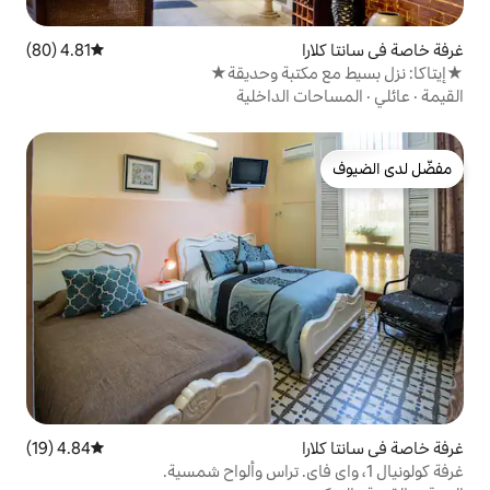
4.81 (80)
متوسط التقييم 4.81 من 5، 80 مراجعات
تبة وحديقة★
الداخلية
4.84 (19)
متوسط التقييم 4.84 من 5، 19 مراجعات