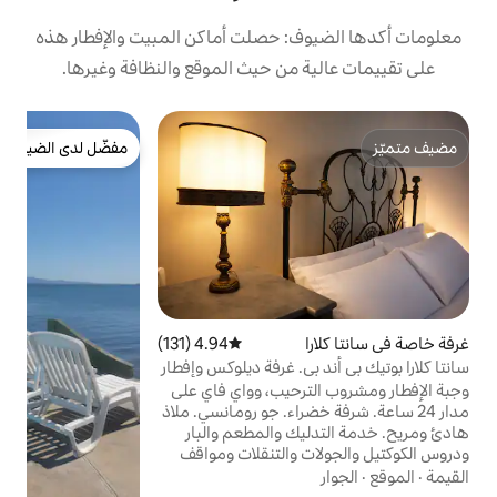
معلومات أكدها الضيوف: حصلت أماكن
على تقييمات عالية من حيث الموق
ا
مفضّل لدى الضيوف
لة
مفضّل لدى الضيوف
ي
د
و
ة
ي
ة
متوسط التقييم 4.94 من 5، 131 مراجعات
4.94 (131)
سانتا كلارا بوتيك بي 

وجبة الإفطار ومشر
مدار 24 ساعة. شرفة خضرا
هادئ ومريح. خدمة التدلي
ودروس الكوكتيل و
السيارات المراقبة (للدفع في الموقع) شرفة
خضراء مورقة، كوكتي