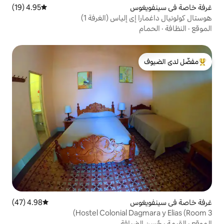
س
4.95 (19)
متوسط التقييم 4.95 من 5، 19 مراجعات
إلياس (الغرفة 1)
لدى الضيوف
س
4.98 (47)
متوسط التقييم 4.98 من 5، 47 مراجعات
Hostel Colonial D
يافة