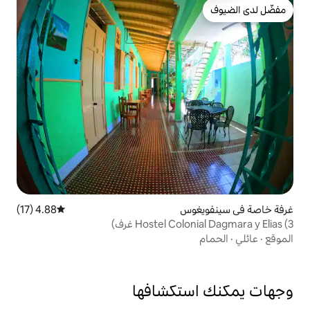
س
4.88 (17)
متوسط التقييم 4.88 من 5، 17 مراجعات
Hostel C غرف)
تكشافها