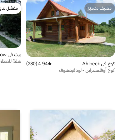
مضيف متميّز
مفضّل لدى
مضيف متميّز
مفضّل لدى
بيت في Rothenklempenow
كوخ في Ahlbeck
4.94 (230)
متوسط التقييم 4.94 من 5، 230 مراجعات
شتشيتين
كوخ أوفلسغرابن - لودفيغشوف