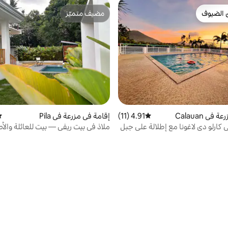
 الضيوف
مضيف متميّز
 الضيوف
مضيف متميّز
في Calauan
4.91 (11)
متوسط التقييم 4.91 من 5، 11 مراجعات
إقامة في مزرعة في Pila
مت
 كارلو دي لاغونا مع إطلالة على جبل
ملاذ في بيت ريفي — بيت للعائلة والأ