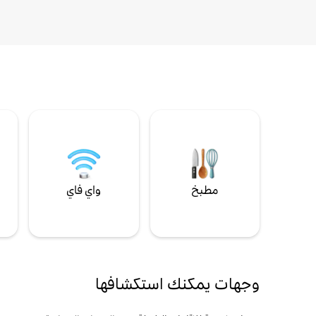
مطبخ
واي فاي
ل
وجهات يمكنك استكشافها