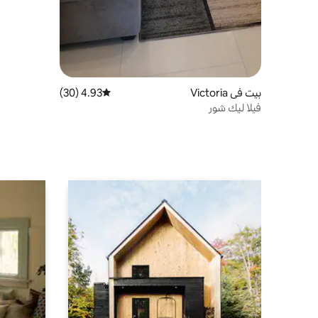
بيت في Victoria
4.93 (30)
متوسط التقييم 4.93 من 5، 30 مراجعات
فيلا ليك شور