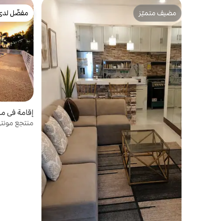
مضيف متميّز
مفضّل لدى
مضيف متميّز
مفضّل لدى
إقامة في مزرعة 
منتجع مونتي
كاليسونغان