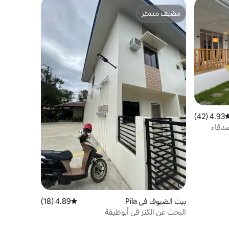
مضيف متميّز
مضيف متميّز
4.93 (42)
وسط التقييم 4.93 من 5، 42 مراجعات
صدقاء
بيت الضيوف في Pila
4.89 (18)
متوسط التقييم 4.89 من 5، 18 مراجعات
البحث عن الكنز في أبوظيفة