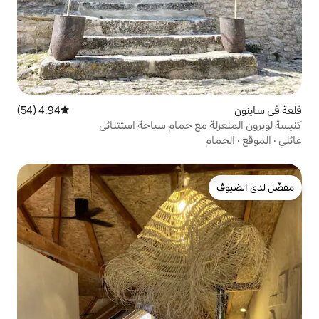
4.94 (54)
متوسط التقييم 4.94 من 5، 54 مراجعات
 حمام سباحة استثنائي