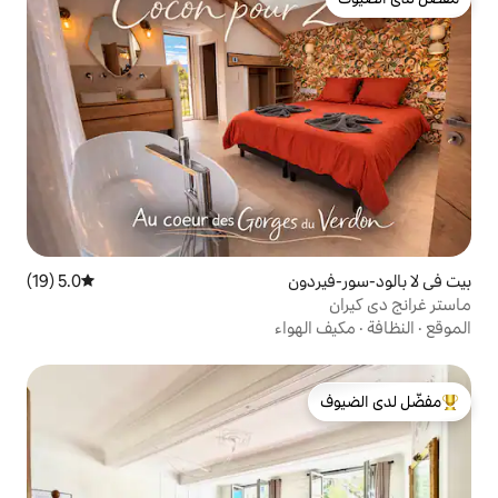
ون
5.0 (19)
متوسط التقييم 5.0 من 5، 19 مراجعات
واء
لدى الضيوف