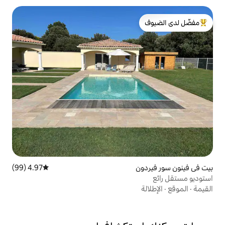
لدى الضيوف
4.97 (99)
متوسط التقييم 4.97 من 5، 99 مراجعات