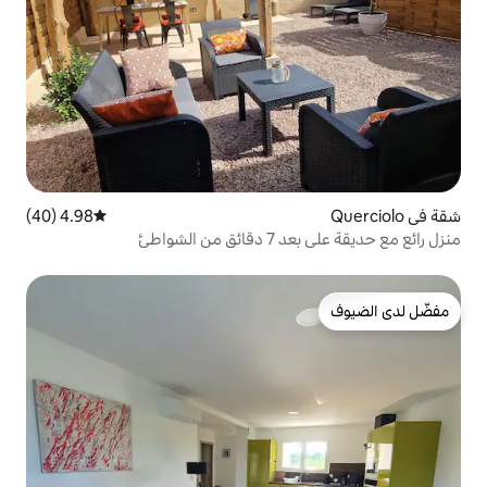
4.98 (40)
متوسط التقييم 4.98 من 5، 40 مراجعات
شواطئ