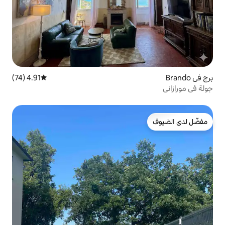
4.91 (74)
متوسط التقييم 4.91 من 5، 74 مراجعات