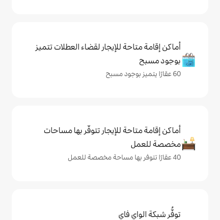
حة للإيجار لقضاء العطلات تتميز
حة للإيجار تتوفّر بها مساحات
ي فاي