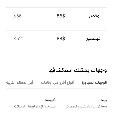
$‏86
56°ف
$‏88
51°ف
تكشافها
ع أخرى من الإقامات
أبرز المعالم القريبة
فلورنسا
ت
مساكن للإيجار لقضاء العطلات