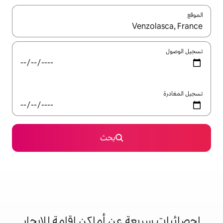
ل باستخدام السهمين لأعلى ولأسفل أو استكشف عن طريق اللمس أو السحب.
بحث
 عن أماكن إقامة للإيجار