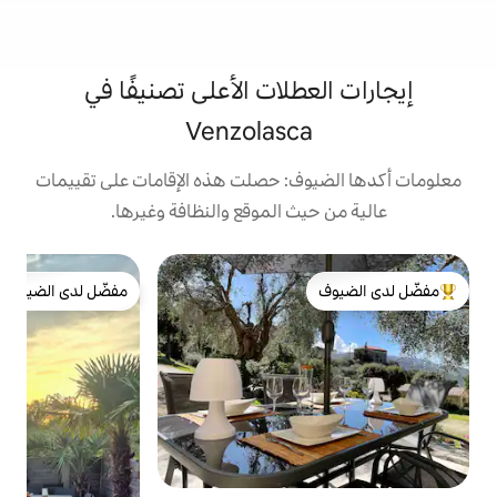
لات الأعلى تصنيفًا في
Venzolasc
: حصلت هذه الإقامات على تقييمات
 الموقع والنظافة وغيرها.
بي
مفضّل لدى الضيوف
ف
لدى الضيوف
مفضّل لدى الضيوف
م
ق
ي
ا
ا
ا
ل
ه