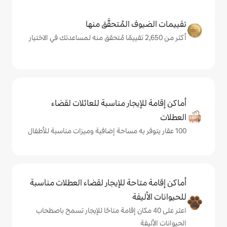
المُتحقَّق منها
يجار مناسبة للعائلات لقضاء
حة للإيجار لقضاء العطلات مناسبة
ة
ى 40 مكان إقامة متاحًا للإيجار تسمح باصطحاب