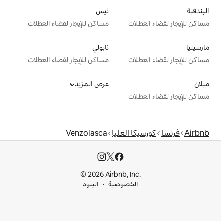
نيس
ت
مساكن للإيجار لقضاء العطلات
نابولي
ت
مساكن للإيجار لقضاء العطلات
عرض المزيد
ت
 العليا
Venzolasca
© 2026 Airbnb, I
خصوصية
البنود