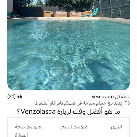
5 (24)
متوسط التقييم 5 من 5، 24 مراجعات
رة Venzolasca؟
وسط السعر
متوسط درجة
الحرارة