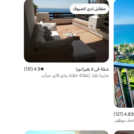
مفضّل لدى الضيوف
مفضّل لدى الضيوف
شقة في لا هيرادورا
4.9 (131)
متوسط التقييم 4.9 من 5، 131 مراجعات
مارينا بلايا. إطلالة خلابة، واي فاي. مرآب
4.83 (127)
ط التقييم 4.83 من 5، 127 مراجعات
احة، موقف