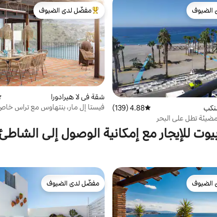
 الضيوف
مفضّل لدى الضيوف
 الضيوف
من أبرز البيوت المفضّلة لدى الضيوف
شقة في لا هيرادورا
مت
فيستا إل مار، بنتهاوس مع تراس خاص
نكب
4.88 (139)
متوسط التقييم 4.88 من 5، 139 مراجعات
السطح...
ضيئة تطل على البحر
يوت للإيجار مع إمكانية الوصول إلى الشاطئ
 الضيوف
مفضّل لدى الضيوف
 الضيوف
مفضّل لدى الضيوف