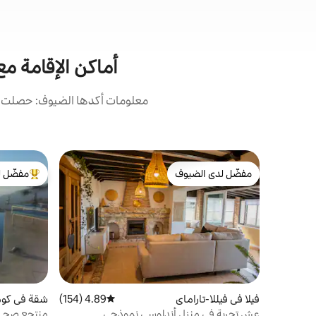
أماكن الإقامة مع
معلومات أكدها الضيوف: حصلت أما
مفضّل لدى الضيوف
مفضّل ل
مفضّل لدى الضيوف
من أبرز ال
فيلا في فيللا-تاراماي
4.89 (154)
متوسط التقييم 4.89 من 5، 154 مراجعات
شقة في كومب
عش تجربة في منزل أندلوسي نموذجي
منتجع صحي 