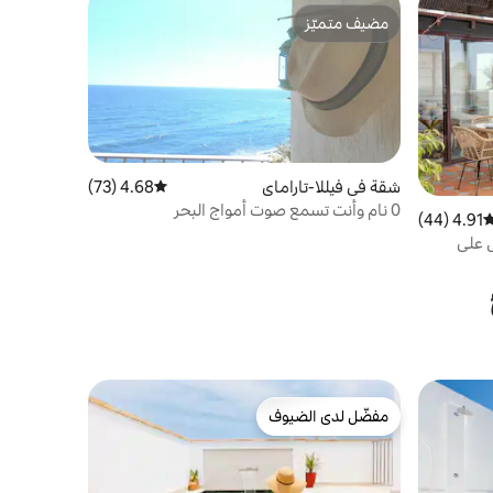
مضيف متميّز
مضيف متميّز
شقة في فيللا-تاراماي
4.68 (73)
متوسط التقييم 4.68 من 5، 73 مراجعات
0 نام وأنت تسمع صوت أمواج البحر
4.91 (44)
وسط التقييم 4.91 من 5، 44 مراجعات
 على
مفضّل لدى الضيوف
مفضّل لدى الضيوف