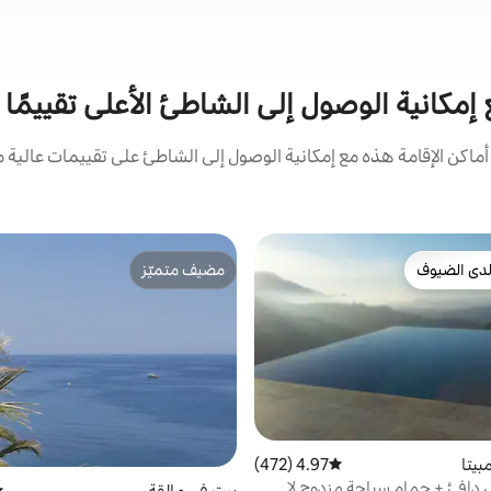
 إمكانية الوصول إلى الشاطئ الأعلى تقييمًا ف
كن الإقامة هذه مع إمكانية الوصول إلى الشاطئ على تقييمات عالية م
دى الضيوف
مضيف متميّز
بيوت المفضّلة لدى الضيوف
مضيف متميّز
يتا
4.97 (472)
متوسط التقييم 4.97 من 5، 472 مراجعات
دافئ + حمام سباحة مزدوج لا
بيت في مالقة
مت