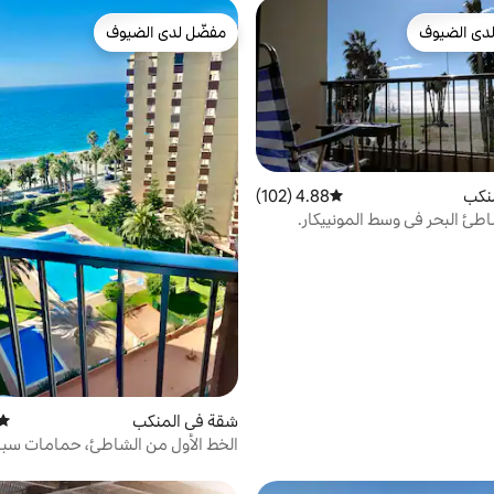
دى الضيوف
مفضّل لدى الضيوف
بيوت المفضّلة لدى الضيوف
مفضّل لدى الضيوف
نكب
4.88 (102)
متوسط التقييم 4.88 من 5، 102 مراجعات
ئ البحر في وسط المونييكار.
شقة في المنكب
متوس
الخط الأول من الشاطئ، حمامات سب
سيارات، ملعب تنس، واي فاي