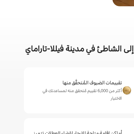
ى الشاطئ في مدينة فيللا-تاراماي
تقييمات الضيوف المُتحقَّق منها
أكثر من 6,000 تقييم مُتحقق منه لمساعدتك في
الاختيار
أماكن إقامة متاحة للإيجار لقضاء العطلات تتميز