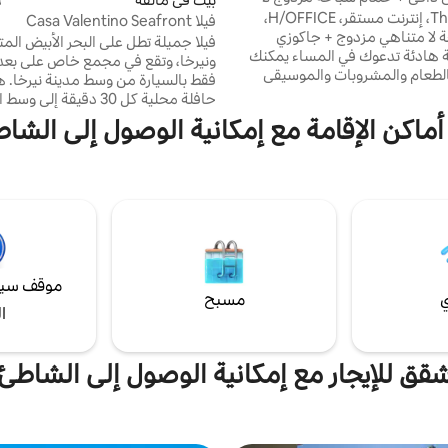
ThinkersINN، إنترنت مستقر، H/OFFICE،
فيلا Casa Valentino Seafront
 لا متناهي مزدوج + جاكوزي
فيلا جميلة تطل على البحر الأبيض الم
 هادئة تدعوك في المساء يمكنك
الطعام والمشروبات والموسيقى
فقط بالسيارة من وسط مدينة نيرخا. هن
رائعة في وسط المدينة. يوجد
حافلة محلية كل 30 دقيقة إلى 
لى جانب هاسيندا، وحمام السباحة
وإلى السوبر ماركت. يبعد شاطئ بل
أماكن الإقامة مع إمكانية الوصول إلى الشاط
فقط إلى منزلنا. غرفة النوم (سرير
دقائق سيرًا على الأقدام عن الفيلا، وي
2 متر)، دش مطري، مكيف هواء، تلفزيون
على الشاطئ وبارات تطل على البحر. تح
جاجي، مطبخ صغير، شواية غاز ويبر
على ما يلي: غرفة نوم أولى بها سرير م
 للغاية وخاص، على حافة المركز
وغرفة نوم ثانية بها سريران مفردان، و
مباشرة، على طريق Tarmac/موقف سيارات
ثالثة بها سريران. 
المحيط.
موقف سيا
ي
مسبح
ا
قق للإيجار مع إمكانية الوصول إلى الشاطئ