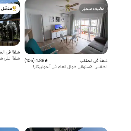
مضيف متميّز
مفضّل ل
مضيف متميّز
من أبرز ال
شقة في الم
شقة على شاط
شقة في المنكب
4.88 (106)
متوسط التقييم 4.88 من 5، 106 مراجعات
الطقس الاستوائي طوال العام في ألمونييكار!