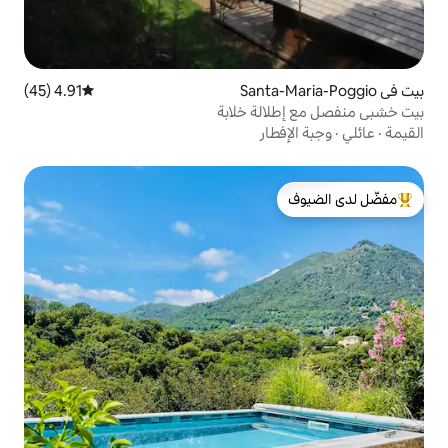
4.91 (45)
متوسط التقييم 4.91 من 5، 45 مراجعات
ة خلابة
ار
لدى الضيوف