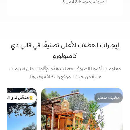
.
الأعلى تصنيفًا في فالي دي
كامبولورو
: حصلت هذه الإقامات على تقييمات
 الموقع والنظافة وغيرها.
بي
مفضّل لدى الضيوف
من أبرز البيوت المفضّلة لدى الضيوف
مر
م
غ
ي
ا