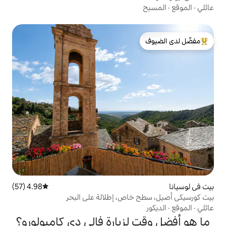
لدى الضيوف
4.98 (57)
متوسط التقييم 4.98 من 5، 57 مراجعات
اص، إطلالة على البحر
لزيارة فالي دي كامبولورو؟