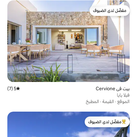
5 (7)
متوسط التقييم 5 من 5، 7 مراجعات
لدى الضيوف