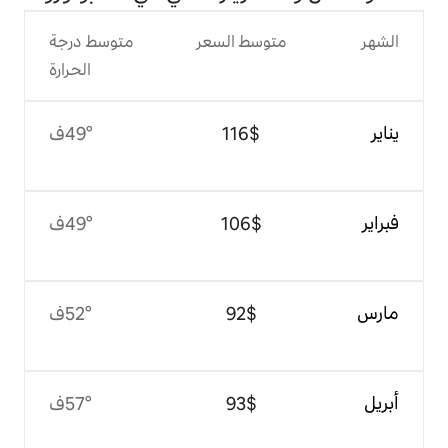
وسط السعر
متوسط درجة
الحرارة
$‏116
49°ف
$‏106
49°ف
$‏92
52°ف
$‏93
57°ف