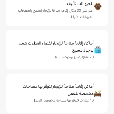
ة
ى 30 مكان إقامة متاحًا للإيجار تسمح باصطحاب
حة للإيجار لقضاء العطلات تتميز
حة للإيجار تتوفّر بها مساحات