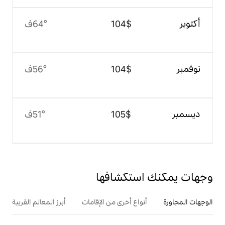
$‏104
64°ف
$‏104
56°ف
$‏105
51°ف
تكشافها
ع أخرى من الإقامات
أبرز المعالم القريبة