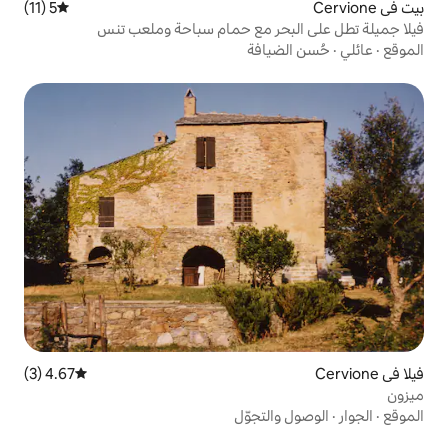
5 (11)
متوسط التقييم 5 من 5، 11 مراجعات
ر مع حمام سباحة وملعب تنس
افة
4.67 (3)
متوسط التقييم 4.67 من 5، 3 مراجعات
لتجوّل