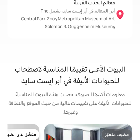
قريبة
أبرز المعالم في أبر إيست سايد، تشمل The
Metropolitan Museum of Art وCentral Park Zoo
تقييمًا المناسبة لاصطحاب
أليفة في أبر إيست سايد
يوف: حصلت هذه البيوت المناسبة
تقييمات عالية من حيث الموقع والنظافة
وغيرها.
ش
مفضّل لدى الضيوف
ا
مفضّل لدى الضيوف