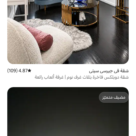
4.87 (109)
متوسط التقييم 4.87 من 5، 109 مراجعات
ف نوم | غرفة ألعاب رائعة