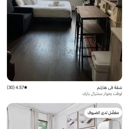
4.57 (30)
متوسط التقييم 4.57 من 5، 30 مراجعات