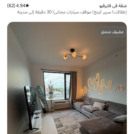
4.94 (62)
متوسط التقييم 4.94 من 5، 62 مراجعات
إطلالات! سرير كينج! موقف سيارات مجاني! 30 دقيقة إلى مدينة