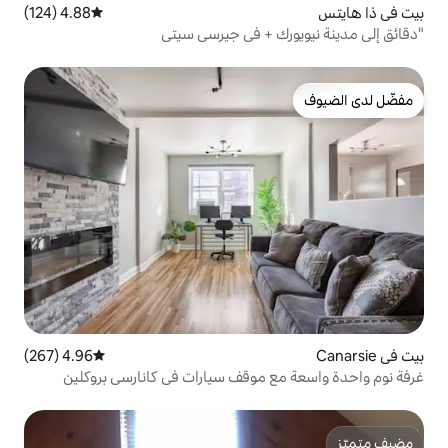
4.88 (124)
متوسط التقييم 4.88 من 5، 124 مراجعات
 + في جيرسي سيتي
4.96 (267)
متوسط التقييم 4.96 من 5، 267 مراجعات
 موقف سيارات في كانارسي بروكلين