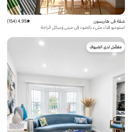
4.95 (154)
متوسط التقييم 4.95 من 5، 154 مراجعات
 في مبنى وسائل الراحة