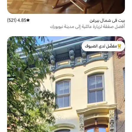
4.85 (521)
متوسط التقييم 4.85 من 5، 521 مراجعات
لى مدينة نيويورك
لدى الضيوف