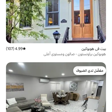
4.99 (107)
متوسط التقييم 4.99 من 5، 107 مراجعات
ون ومستوى أعلى