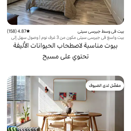
4.87 (158)
متوسط التقييم 4.87 من 5، 158 مراجعات
بيت واسع في جيرسي سيتي مكون من 3 غرف نوم | وصول سهل إلى
صطحاب الحيوانات الأليفة
وي على مسبح