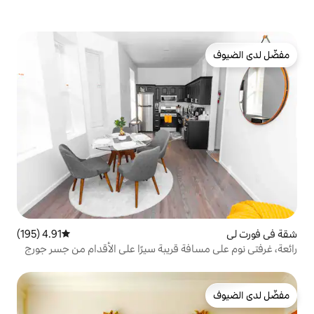
4.91 (195)
متوسط التقييم 4.91 من 5، 195 مراجعات
ة قريبة سيرًا على الأقدام من جسر جورج