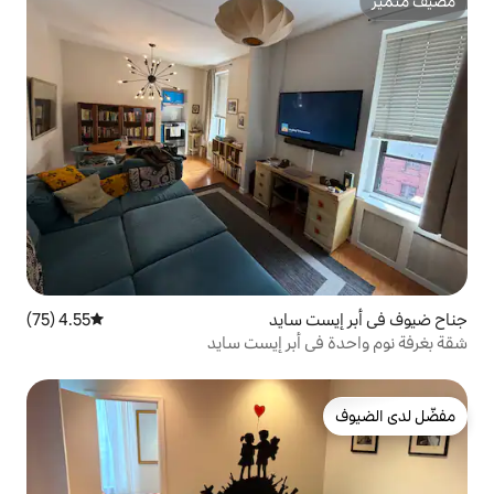
سايد
4.55 (75)
متوسط التقييم 4.55 من 5، 75 مراجعات
بر إيست سايد