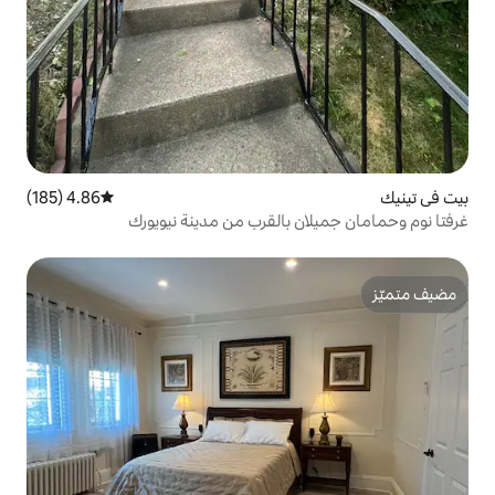
4.86 (185)
متوسط التقييم 4.86 من 5، 185 مراجعات
 بالقرب من مدينة نيويورك