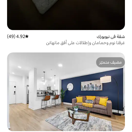
4.92 (49)
متوسط التقييم 4.92 من 5، 49 مراجعات
ات على أفق مانهاتن