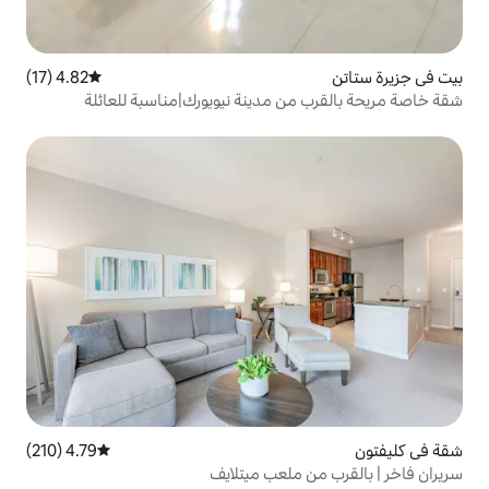
4.82 (17)
متوسط التقييم 4.82 من 5، 17 مراجعات
 مدينة نيويورك|مناسبة للعائلة
4.79 (210)
متوسط التقييم 4.79 من 5، 210 مراجعات
ملعب ميتلايف