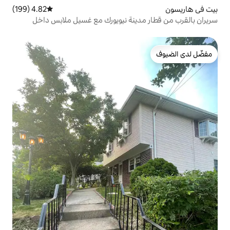
4.82 (199)
متوسط التقييم 4.82 من 5، 199 مراجعات
دينة نيويورك مع غسيل ملابس داخل