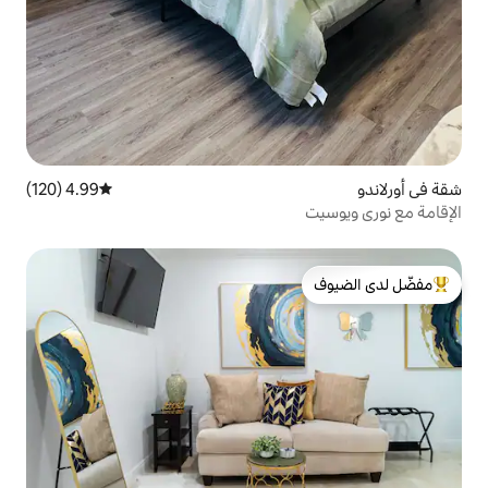
4.99 (120)
متوسط التقييم 4.99 من 5، 120 مراجعات
لدى الضيوف