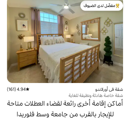
لدى الضيوف
4.94 (161)
متوسط التقييم 4.94 من 5، 161 مراجعات
لغاية
 رائعة لقضاء العطلات متاحة
ب من جامعة وسط فلوريدا