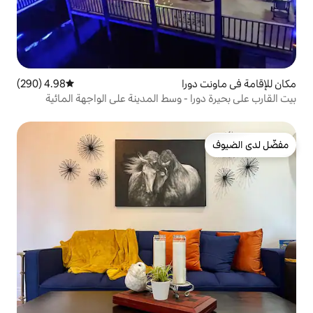
ا
4.98 (290)
متوسط التقييم 4.98 من 5، 290 مراجعات
 - وسط المدينة على الواجهة المائية