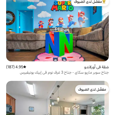
لدى الضيوف
4.95 (187)
متوسط التقييم 4.95 من 5، 187 مراجعات
ونيفيرس