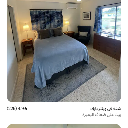
4.9 (226)
متوسط التقييم 4.9 من 5، 226 مراجعات