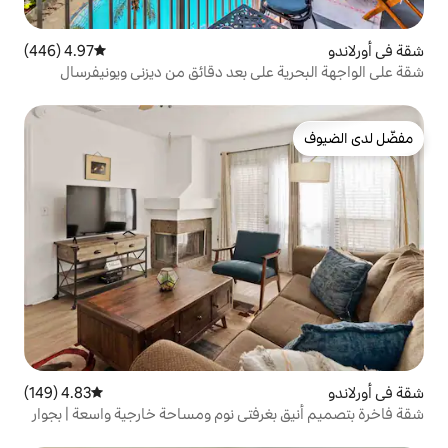
4.97 (446)
متوسط التقييم 4.97 من 5، 446 مراجعات
على بعد دقائق من ديزني ويونيفرسال
4.83 (149)
متوسط التقييم 4.83 من 5، 149 مراجعات
رفتي نوم ومساحة خارجية واسعة | بجوار