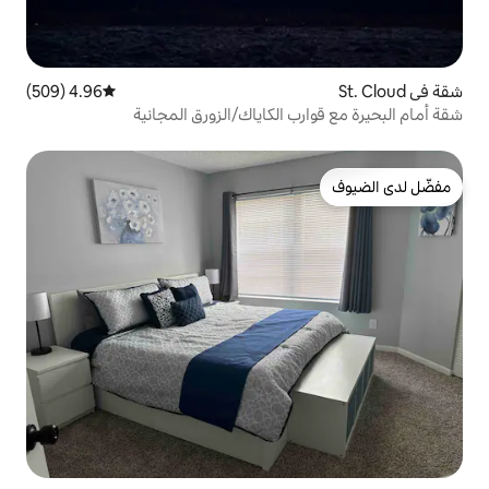
4.96 (509)
متوسط التقييم 4.96 من 5، 509 مراجعات
 الكاياك/الزورق المجانية