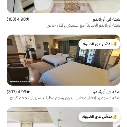
4.98 (103)
متوسط التقييم 4.98 من 5، 103 مراجعات
غسيلان وفناء خاص
لدى الضيوف
4.99 (307)
متوسط التقييم 4.99 من 5، 307 مراجعات
. بدون رسوم تنظيف. سريران بحجم كينج
لدى الضيوف