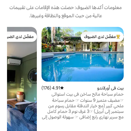
: حصلت هذه الإقامات على تقييمات
 الموقع والنظافة وغيرها.
ج
مفضّل لدى الضيوف
م
لدى الضيوف
مفضّل لدى الضيوف
س
ج
ج
ا
و
و
4.91 (176)
متوسط التقييم 4.91 من 5، 176 مراجعات
ي بيت استوائي
ا
☞مضيف متميز 9 سنوات ☞ حمام سباحة
ا
ئة مقابل رسوم من
ف
سبتمبر إلى أبريل) ☞3 غرف نوم 3 حمام كامل
 ☞ سهولة الوصول إلى
يع 417 إيست ويست (طريق الرسوم)
أورلاندو تسجيل وصول ذاتي ☞سهل