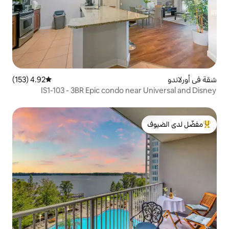
4.92 (153)
متوسط التقييم 4.92 من 5، 153 مراجعات
IS1-103 - 3BR Epic condo ne
لدى الضيوف