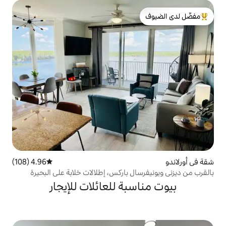
لدى الضيوف
4.96 (108)
متوسط التقييم 4.96 من 5، 108 مراجعات
ل باركس، إطلالات خلابة على البحيرة
بة للعائلات للإيجار