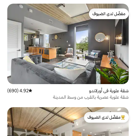
4.92 (690)
متوسط التقييم 4.92 من 5، 690 مراجعات
من وسط المدينة
لدى الضيوف