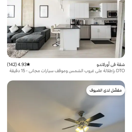
4.93 (142)
متوسط التقييم 4.93 من 5، 142 مراجعات
DTO بإطلالة على غروب الشمس وموقف سيارات مجاني - 15 دقيقة