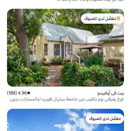
لدى الضيوف
4.96 (188)
متوسط التقييم 4.96 من 5، 188 مراجعات
 جامعة سنترال فلوريدا والمسارات، بدون