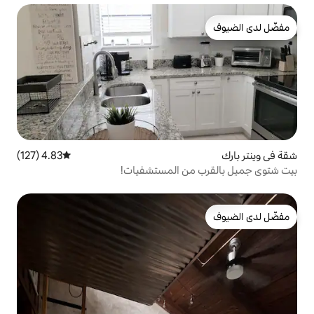
4.83 (127)
متوسط التقييم 4.83 من 5، 127 مراجعات
ن المستشفيات!