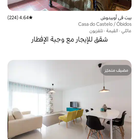
4.64 (224)
متوسط التقييم 4.64 من 5، 224 مراجعات
Ca
ار مع وجبة الإفطار