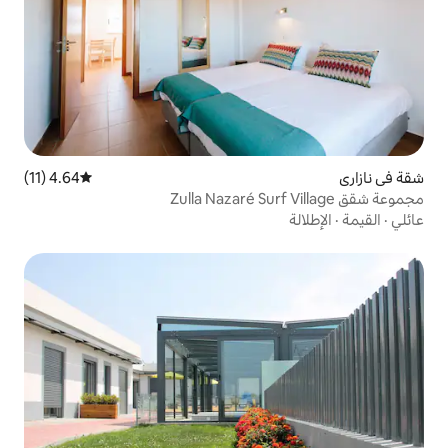
4.64 (11)
متوسط التقييم 4.64 من 5، 11 مراجعات