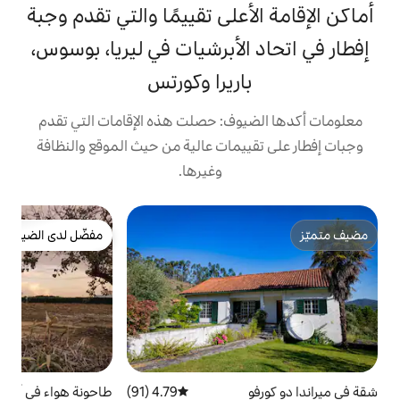
على تقييمًا والتي تقدم وجبة
لأبرشيات في ليريا، بوسوس،
ريرا وكورتس
ف: حصلت هذه الإقامات التي تقدم
مات عالية من حيث الموقع والنظافة
وغيرها.
خ
مفضّل لدى الضيوف
كو
مفضّل لدى الضيوف
ا
ح
ا
ا
ا
و
ش
س
4.79 (91)
متوسط التقييم 4.79 من 5، 91 مراجعات
طاحونة هواء في أتوجيا دا بالييا
4.94 (649)
متوسط التقييم 4.94 من 5، 649 مراجعات
ع