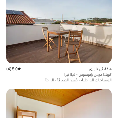
5.0 (4)
متوسط التقييم 5.0 من 5، 4 مراجعات
تيرا
 الضيافة
·
الراحة