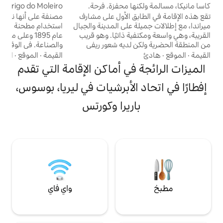
ها محفزة. فرحة.
Abrigo do Moleiro: طاحونة هوائية رومانسية
من عام 1895
ق الأول على مشارف
مصنفة على أنها نصب تذكاري وطني ، وقد تم
س
 على المدينة والجبال
استخدام مطحنة Peniche الرمزية هذه ، منذ
ة ذاتيًا. وهو قريب
عام 1895 وعلى مدى عقود ، في الزراعة
 لديه شعور ريفي
والصناعة. في الوقت الحالي ، تم ترميمها
ت المحلية الجيدة،
بالكامل وتحت اسم "مأوى ميلر "، ومن المزمع
القيمة
·
الموقع
·
الديكور
ن، على بعد مسافة
أن تكون مساحة ترحيبية للسياح من جميع أنحاء
في أماكن الإقامة التي تقدم
. سوف يمنحك مضيفوك
العالم لتوفير ذكريات فريدة لأولئك الذين يقيمون
اسية الأساسية ،
فيها. لإكمال تجربة السفر ، يتلقى الضيوف أيضًا
الأبرشيات في ليريا، بوسوس،
إقامتك. نرحب
وجبة الإفطار ، ويتم توصيلها إلى الباب. المكان
م حيوانات أليفة، لأن
المثالي لأولئك الذين يبحثون عن تجربة سفر
ريرا وكورتس
مختلفة!
واي فاي