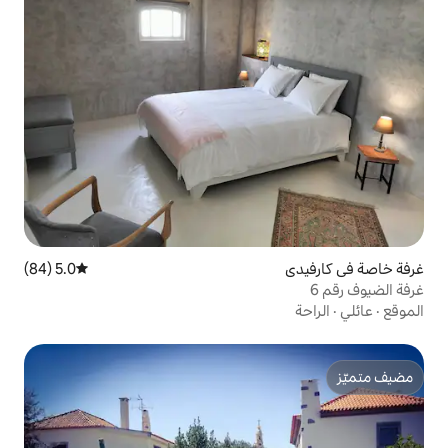
5.0 (84)
متوسط التقييم 5.0 من 5، 84 مراجعات