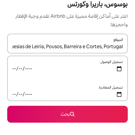
ورتس
اعثر على أماكن إقامة مميزة على Airbnb تقدم وجبة الإفطار
ل باستخدام السهمين لأعلى ولأسفل أو استكشف عن طريق اللمس أو السحب.
بحث