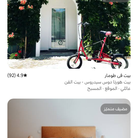
4.9 (92)
متوسط التقييم 4.9 من 5، 92 مراجعات
 بيت الفن