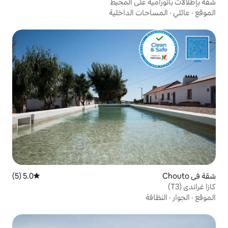
ى المحيط
الداخلية
5.0 (5)
متوسط التقييم 5.0 من 5، 5 مراجعات