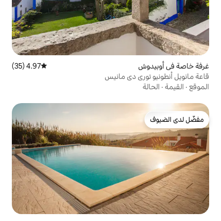
4.97 (35)
متوسط التقييم 4.97 من 5، 35 مراجعات
 دي مانيس