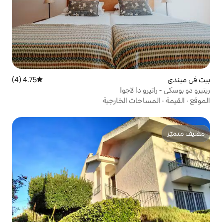
4.75 (4)
متوسط التقييم 4.75 من 5، 4 مراجعات
لاجوا
 الخارجية