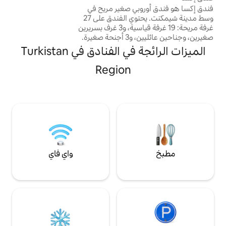
والحمام وصالة الألعاب الرياضية وحمام
ي صغير مريح في
السباحة الداخلي.
وسط مدينة شيمكنت. يحتوي الفندق على 27
غرفة مريحة: 19 غرفة قياسية، و3 غرف بسريرين
صغيرين، وجناحين عائليين، و3 أجنحة صغيرة.
هواء وتلفزيون
الميزات الرائجة في الفنادق في Turkistan
غيرة وحمام خاص.
امة صالحة لمدة 24 ساعة من وقت تسجيل
Region
لرحلات في أي وقت
تاجر ووسائل نقل
بعاد على الرابط
الموجود في ملفنا الشخصي I @iksa_hotel أو
واي فاي