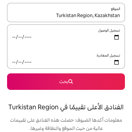
ل باستخدام السهمين لأعلى ولأسفل أو استكشف عن طريق اللمس أو السحب.
بحث
Turkistan Reg
ف: حصلت هذه الفنادق على تقييمات
 الموقع والنظافة وغيرها.