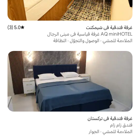
5.0 (3)
متوسط التقييم 5.0 من 5، 3 مراجعات
التجوّل
·
النظافة