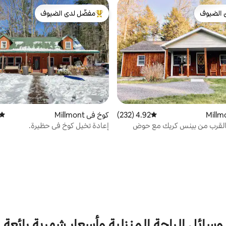
 الضيوف
مفضّل لدى الضيوف
 الضيوف
من أبرز البيوت المفضّلة لدى الضيوف
4.92 (232)
متوسط التقييم 4.92 من 5، 232 مراجعات
كوخ في Millmont
متوس
بالقرب من بينس كريك مع حوض
إعادة تخيل كوخ في حظيرة.
اخن
وسائل الراحة المنزلية وأسعار شهرية رائعة