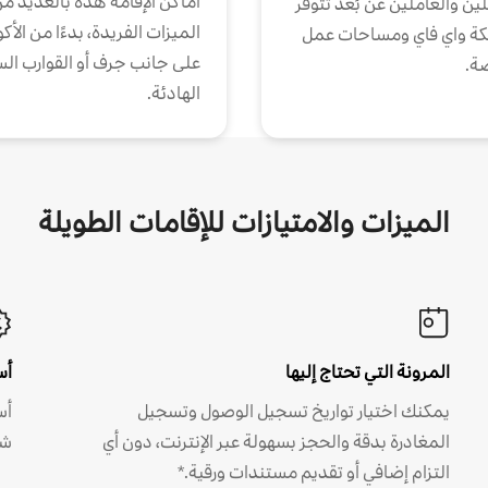
أماكن الإقامة هذه بالعديد م
ين والعاملين عن بُعد تتوفر
الميزات الفريدة، بدءًا من الأك
كة واي فاي ومساحات عمل
على جانب جرف أو القوارب الس
ة.
الهادئة.
الميزات والامتيازات للإقامات الطويلة
المرونة التي تحتاج إليها
أس
يمكنك اختيار تواريخ تسجيل الوصول وتسجيل
أس
المغادرة بدقة والحجز بسهولة عبر الإنترنت، دون أي
شه
التزام إضافي أو تقديم مستندات ورقية.*