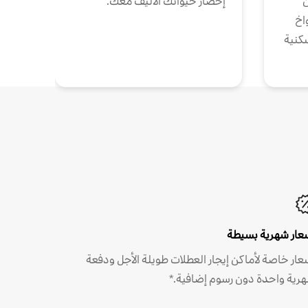
ن
إحضار حيوانك الأليف معك.
واخ
كنية
عار شهرية بسيطة
عار خاصة لأماكن إيجار العطلات طويلة الأجل ودفعة
رية واحدة دون رسوم إضافية.*