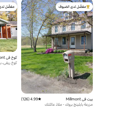
مفضّل لدى الضيوف
مفضّل لدى
من أبرز البيوت المفضّلة لدى الضيوف
مفضّل لدى
كوخ في Millmont
كوخ ريفي، 
استحمام س
بيت في Millmont
4.99 (126)
متوسط التقييم 4.99 من 5، 126 مراجعات
مزرعة بابلينج بروك - ملاذ عائلتك