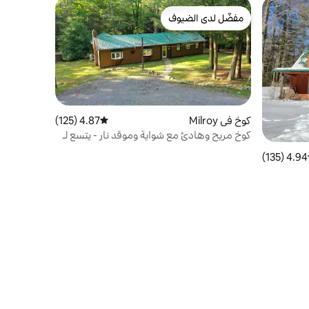
مفضّل لدى الضيوف
مفضّل لدى الضيوف
كوخ في Milroy
4.87 (125)
متوسط التقييم 4.87 من 5، 125 مراجعات
كوخ مريح وهادئ مع شواية وموقد نار - يتسع لـ
10 أشخاص
4.94 (135)
ط التقييم 4.94 من 5، 135 مراجعات