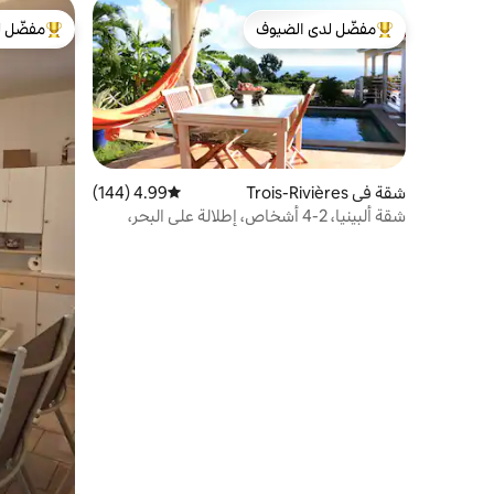
مفضّل لدى الضيوف
مفضّل ل
من أبرز البيوت المفضّلة لدى الضيوف
من أبرز ال
شقة في Trois-Rivières
4.99 (144)
متوسط التقييم 4.99 من 5، 144 مراجعات
شقة ألبينيا، 2-4 أشخاص، إطلالة على البحر،
حمام سباحة ومكيف هواء