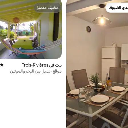
دى الضيوف
مضيف متميّز
بيوت المفضّلة لدى الضيوف
مضيف متميّز
بيت في Trois-Rivières
متوسط
موقع جميل بين البحر والموتين