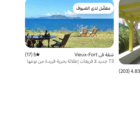
مفضّل لدى الضيوف
مفضّل لدى الضيوف
شقة في Vieux-Fort
5 (17)
متوسط التقييم 5 من 5، 17 مراجعات
T3 جديد لا فريغات إطلالة بحرية فريدة من نوعها
راحة راقية
4.83 (203)
 التقييم 4.83 من 5، 203 مراجعات