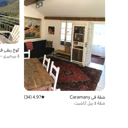
كوخ ريفي في illuns
لا بيرجيري –
شقة في Caramany
4.97 (34)
متوسط التقييم 4.97 من 5، 34 مراجعات
شقة لا بيل كاشيت