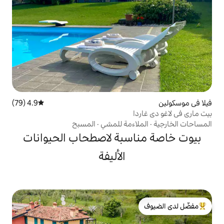
4.9 (79)
متوسط التقييم 4.9 من 5، 79 مراجعات
اءمة للمشي
·
المسبح
سبة لاصطحاب الحيوانات
الأليفة
لدى الضيوف