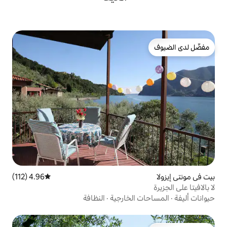
4.96 (112)
متوسط التقييم 4.96 من 5، 112 مراجعات
لخارجية
·
النظافة