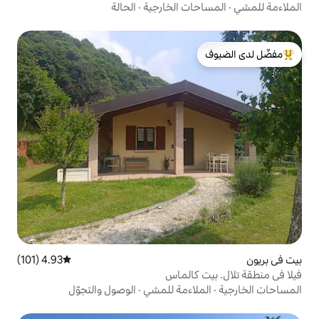
ت الخارجية
·
الحالة
لدى الضيوف
4.93 (101)
متوسط التقييم 4.93 من 5، 101 مراجعات
كالماس
اءمة للمشي
·
الوصول والتجوّل