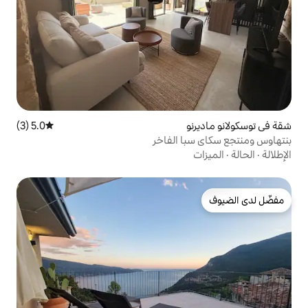
5.0 (3)
متوسط التقييم 5.0 من 5، 3 مراجعات
 الفاخر