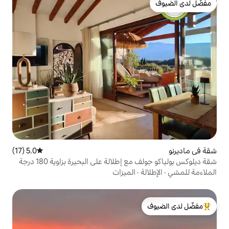
5.0 (17)
متوسط التقييم 5.0 من 5، 17 مراجعات
لالة على البحيرة بزاوية 180 درجة
الميزات
لدى الضيوف