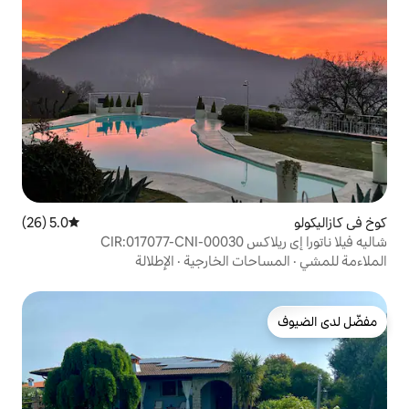
5.0 (26)
متوسط التقييم 5.0 من 5، 26 مراجعات
C
ت الخارجية
·
الإطلالة