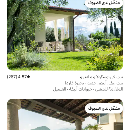
4.87 (267)
متوسط التقييم 4.87 من 5، 267 مراجعات
ة غاردا
أليفة
·
الغسيل