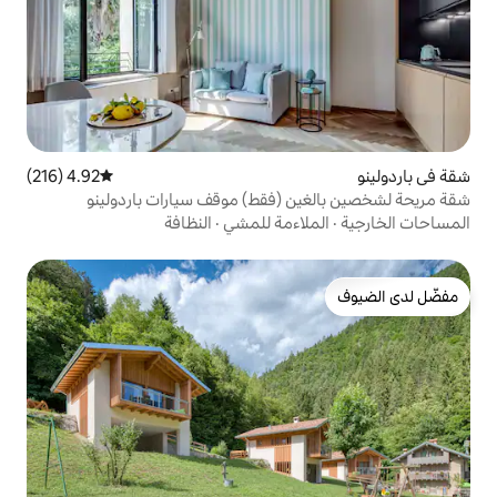
4.92 (216)
متوسط التقييم 4.92 من 5، 216 مراجعات
 (فقط) موقف سيارات باردولينو
اءمة للمشي
·
النظافة