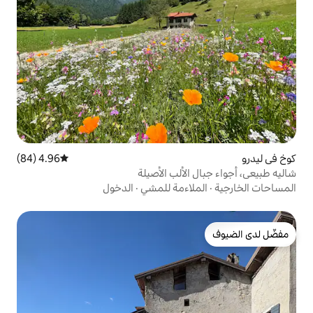
4.96 (84)
متوسط التقييم 4.96 من 5، 84 مراجعات
لألب الأصيلة
اءمة للمشي
·
الدخول