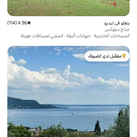
4.96 (114)
متوسط التقييم 4.96 من 5، 114 مراجعات
ات أليفة
·
المشي لمسافات طويلة
لدى الضيوف