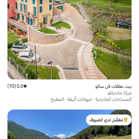
5.0 (70)
متوسط التقييم 5.0 من 5، 70 مراجعات
ات أليفة
·
المطبخ
لدى الضيوف