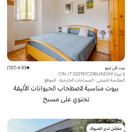
4.93 (137)
متوسط التقييم 4.93 من 5، 137 مراجعات
ت الخارجية
·
الموقع
صطحاب الحيوانات الأليفة
وي على مسبح