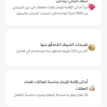
دأ من
 للإيجار لقضاء العطلات في تري كابيتيللي
المُتحقَّق منها
يجار مناسبة للعائلات لقضاء