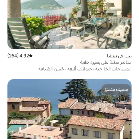
4.92 (264)
متوسط التقييم 4.92 من 5، 264 مراجعات
بة
ات أليفة
·
حُسن الضيافة