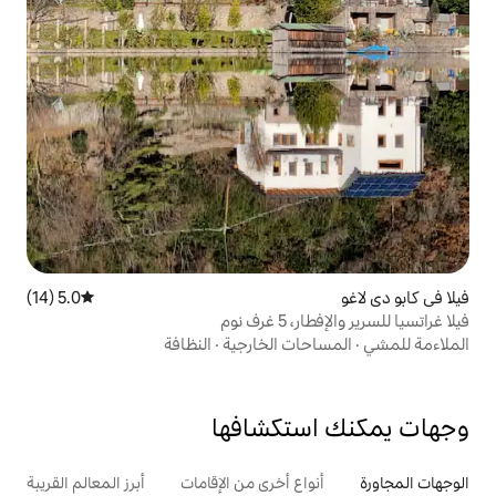
5.0 (14)
متوسط التقييم 5.0 من 5، 14 مراجعات
نوم
ت الخارجية
·
النظافة
تكشافها
ع أخرى من الإقامات
أبرز المعالم القريبة