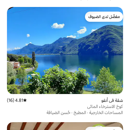
4.81 (16)
متوسط التقييم 4.81 من 5، 16 مراجعات
بخ
·
حُسن الضيافة