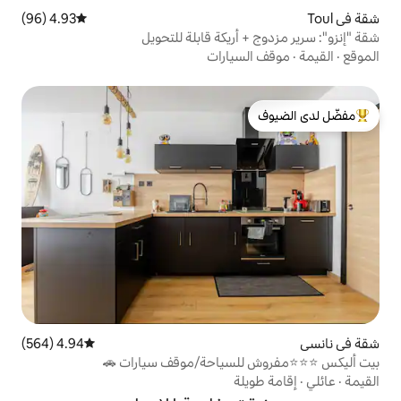
4.93 (96)
متوسط التقييم 4.93 من 5، 96 مراجعات
ريكة قابلة للتحويل
يارات
لدى الضيوف
4.94 (564)
متوسط التقييم 4.94 من 5، 564 مراجعات
للسياحة/موقف سيارات 🚗
ة