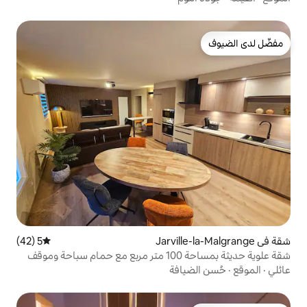
5 (42)
متوسط التقييم 5 من 5، 42 مراجعات
شقة علوية حديثة بمساحة 100 متر مربع مع حمام سباحة وموقف
افة