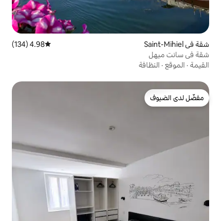
4.98 (134)
متوسط التقييم 4.98 من 5، 134 مراجعات