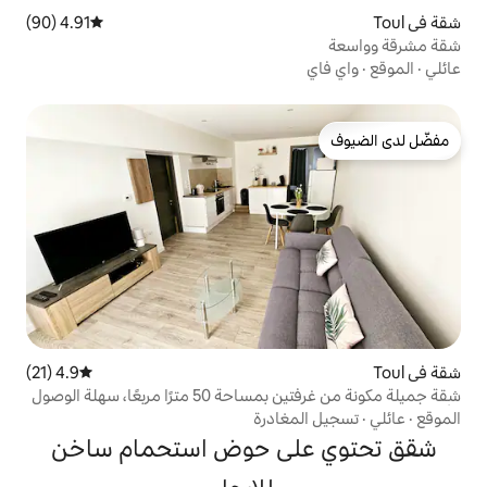
4.91 (90)
متوسط التقييم 4.91 من 5، 90 مراجعات
4.9 (21)
متوسط التقييم 4.9 من 5، 21 مراجعات
شقة جميلة مكونة من غرفتين بمساحة 50 مترًا مربعًا، سهلة الوصول
الخاصة، في وسط المدينة
غادرة
لى حوض استحمام ساخن