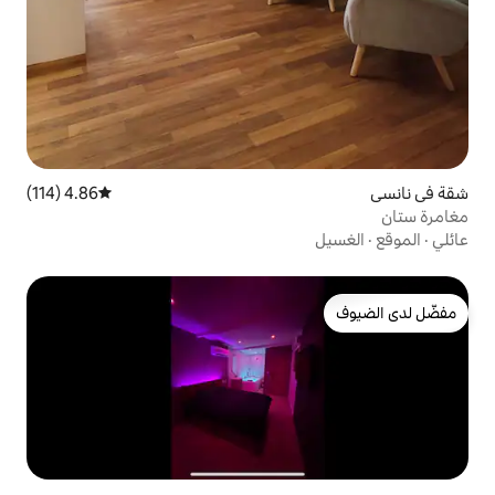
4.86 (114)
متوسط التقييم 4.86 من 5، 114 مراجعات