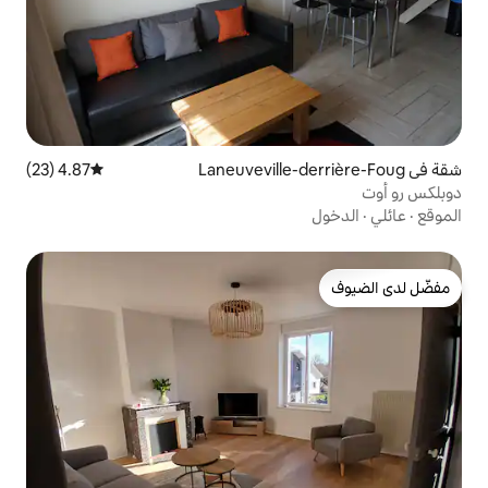
4.87 (23)
متوسط التقييم 4.87 من 5، 23 مراجعات