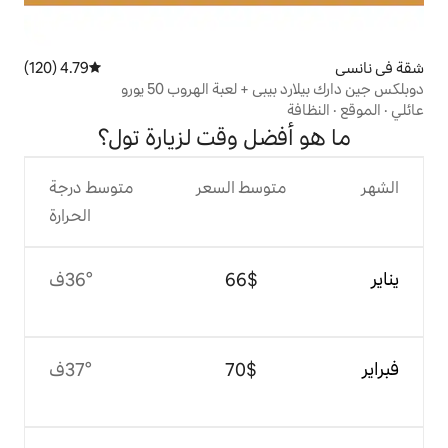
4.79 (120)
متوسط التقييم 4.79 من 5، 120 مراجعات
 لعبة الهروب 50 يورو
ل وقت لزيارة تول؟
وسط السعر
متوسط درجة
الحرارة
$‏66
36°ف
$‏70
37°ف