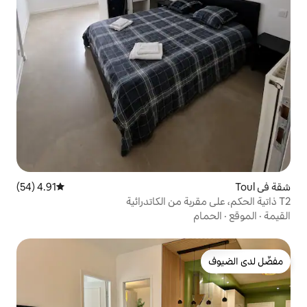
4.91 (54)
متوسط التقييم 4.91 من 5، 54 مراجعات