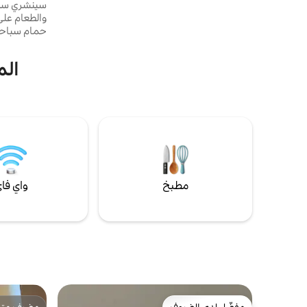
واي فاي 🛜سريع 🛋️ 3 أريكة مضبوطة 🍷ركن البار
سينشري سيتي
سرير بحجم 🛌كوين 🍳مطبخ صغير (
ميكروويف،ثلاجة، طباخ أرز، غلاية ، محمصة خبز )
🍽️ طاولة طعام وكراسي دش 🚿 ساخن وبارد
لوازم استحمام ✅مجانية 🧴🧼🧻 🫧المناشف 🎶
ميجابت في ال
الم
🫖قهوة شاي💝 مجانية ☕️ مياه معدنية
💁‍♀️ترحيبية 👩‍❤️‍👨تمكين الضيف من الدخول: واي
فاي مجاني ونيتفليكس تسجيل الوصول: ⬅️
والساونا ال
2:00مساءً تسجيل ➡️ المغادرة: 12:00مساءً
مساءً. سيتم
التنظيف (الا
مطبخ
واي فا