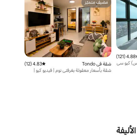
مضيف متميّز
مضيف متميّز
4.88 (121)
ط التقييم 4.88 من 5، 121 مراجعات
س) كيو سي
شقة في Tondo
4.83 (12)
متوسط التقييم 4.83 من 5، 12 مراجعات
شقة بأسعار معقولة بغرفتي نوم | فيديو كيو |
بالقرب من بينوندو وديكا مول
لأليفة