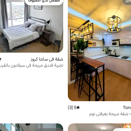
ّز
مفضّل لدى الضيوف
ّز
مفضّل لدى الضيوف
شقة في سانتا كروز
مت
تجربة فندق مريحة في سيلادون بالقر
تي سان لازارو
5 (3)
متوسط التقييم 5 من 5، 3 مراجعات
• شقة مريحة بغرفتي نوم