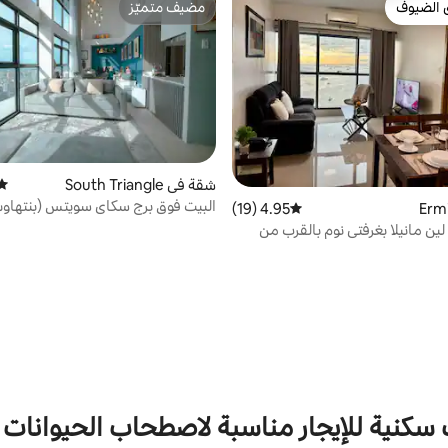
 الضيوف
مضيف متميّز
 الضيوف
مضيف متميّز
شقة في South Triangle
متوس
البيت فوق برج سكاي سويتس (بنتهاو
4.95 (19)
متوسط التقييم 4.95 من 5، 19 مراجعات
ين مانيلا بغرفتي نوم بالقرب من
ريكية
كنية للإيجار مناسبة لاصطحاب الحيوانات ا