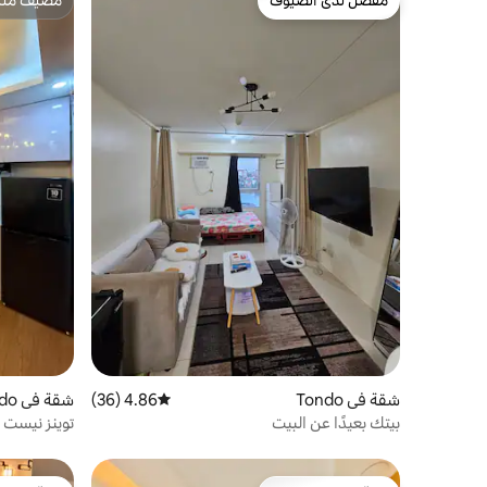
مفضّل لدى الضيوف
مضيف متمي
مفضّل لدى الضيوف
مضيف متمي
شقة في Tondo
4.86 (36)
متوسط التقييم 4.86 من 5، 36 مراجعات
شقة في Tondo
بيتك بعيدًا عن البيت
توينز نيست 