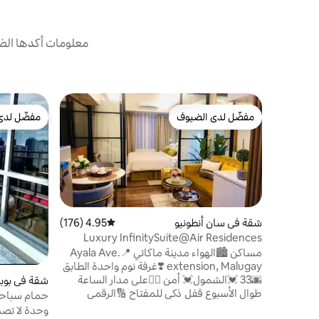
معلومات أكدها الض
مفضّل لدى الضيوف
مفضّل لدى
مفضّل لدى الضيوف
مفضّل لدى
شقة في سان أنطونيو
4.95 (176)
متوسط التقييم 4.95 من 5، 176 مراجعات
Luxury InfinitySuite@Air Residences
w/Wifi&Netflix
مساكن 🏙️الهواء مدينة ماكاتي 📍Ayala Ave.
extension, Malugay ❣️غرفة نوم واحدة الطابق
🌆33 💓الشمول💓 أمن 👮‍♀️على مدار الساعة
شقة في بوب
طوال الأسبوع قفل ذكي للمفتاح 🔢الرقمي
تلفزيون سوني الذكي📺 50بوصة مع نيتفليكس
تلفزيون 65 بوصة ونيتفليكس