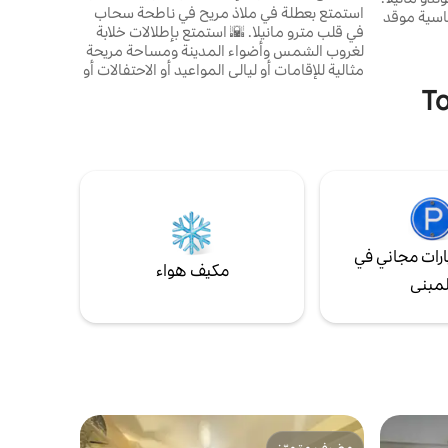
في مترو مانيلا
استمتع بعطلة في ملاذ مريح في ناطحة سحاب
ساسية موقد
في قلب مترو مانيلا. 🌇 استمتع بإطلالات خلابة
دية
لغروب الشمس وأضواء المدينة ومساحة مريحة
، فرشاة
مثالية للإقامات أو ليالي المواعيد أو الاحتفالات أو
✔️هواء
رحلات العمل. استرخ وجدد نشاطك واستمتع
 كوين
بتجربة المدينة من الأعلى. ما ستحبه: 🌅إطلالات
خلابة على المدينة وغروب الشمس من الوحدة
ي في مسكننا.
🍃تصميم داخلي نظيف وحديث مع سرير مريح
كن الشريحة
وأريكة 📶تلفزيون ذكي وواي فاي سريع 🫧
الأساسيات المتوفرة: المناشف ومستلزمات
الحمام والبياضات 🍳مطبخ صغير للطهي الخفيف
أو تسخين الطعام
رات مجاني في
مكيف هواء
لمبنى