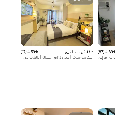
مضيف متميّز
مضيف متميّز
4.89 (87)
وسط التقييم 4.89 من 5، 87 مراجعات
شقة في سانتا كروز
4.59 (17)
متوسط التقييم 4.59 من 5، 17 مراجعات
ب من يو إس
استوديو سيكي | سان لازارو | غسالة | بالقرب من
جامعة سان تومي