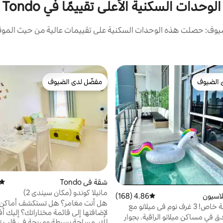
الوحدات السكنية الأعلى تقييمًا في Tondo
يوف: حصلت هذه الوحدات السكنية على تقييمات عالية من حيث الموقع 
 الضيوف
مفضّل لدى الضيوف
 الضيوف
مفضّل لدى الضيوف
شقة في Tondo
متوس
مانيلا كوندو (مكان سيندي 2)
لاسيون
4.86 (168)
متوسط التقييم 4.86 من 5، 168 مراجعات
هل أنت مغامر؟ هل تستكشف أماكن
حمام سباحة خاص! 3 غرف نوم في ميلانو مع
لإضافتها إلى قائمة مختاراتك؟ إليك 
وحدة لا تصدق في مساكن ميلانو الراقية. بجوار
لك. مساحة بسيطة ومريحة في قلب تون