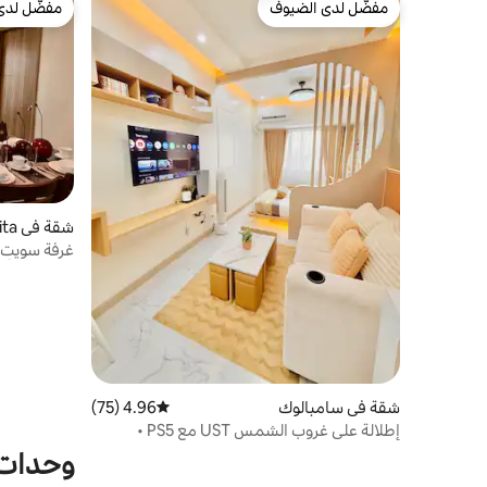
مفضّل لدى الضيوف
مفضّل لدى
مفضّل لدى الضيوف
مفضّل لدى
شقة في Ermita
غرفة سويت ل
السفارة الأم
شقة في سامبالوك
4.96 (75)
متوسط التقييم 4.96 من 5، 75 مراجعات
إطلالة على غروب الشمس UST مع PS5 •
المشي إلى PRC والمطاعم
وحدات س