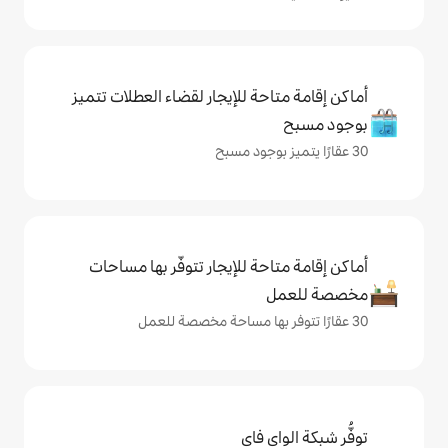
حة للإيجار لقضاء العطلات تتميز
حة للإيجار تتوفّر بها مساحات
ي فاي