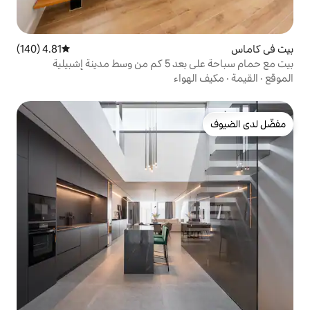
4.81 (140)
متوسط التقييم 4.81 من 5، 140 مراجعات
إشبيلية
واء