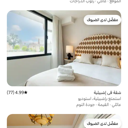
اجات
4.99 (77)
متوسط التقييم 4.99 من 5، 77 مراجعات