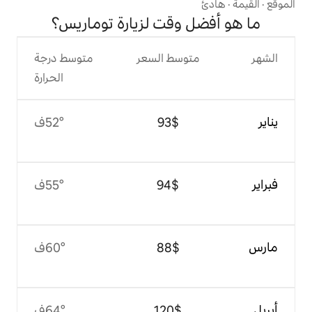
وقت لزيارة توماريس؟
وسط السعر
متوسط درجة
الحرارة
$‏93
52°ف
$‏94
55°ف
$‏88
60°ف
$‏120
64°ف