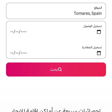
ل باستخدام السهمين لأعلى ولأسفل أو استكشف عن طريق اللمس أو السحب.
بحث
 عن أماكن إقامة للإيجار