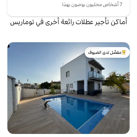
ات رائعة أخرى في توماريس
لدى الضيوف