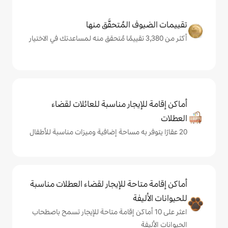
المُتحقَّق منها
يجار مناسبة للعائلات لقضاء
حة للإيجار لقضاء العطلات مناسبة
ة
ى 10 أماكن إقامة متاحة للإيجار تسمح باصطحاب