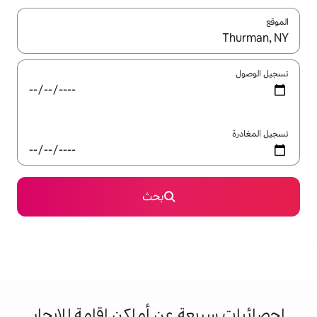
ل باستخدام السهمين لأعلى ولأسفل أو استكشف عن طريق اللمس أو السحب.
بحث
 عن أماكن إقامة للإيجار