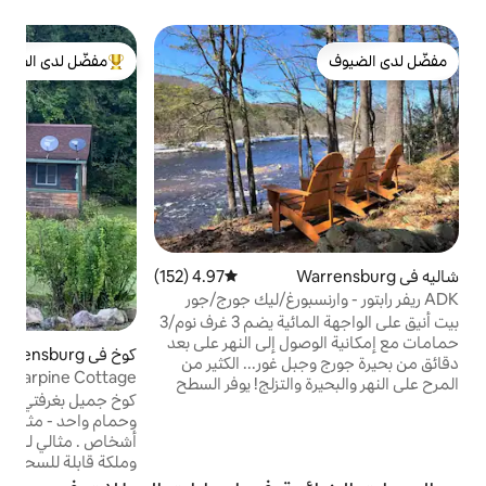
كو
مفضّل لدى الضيوف
ك
من أبرز البيوت المفضّلة لدى الضيوف
ا
ه
ت
ا
و
م
ا
4.97 (152)
متوسط التقييم 4.97 من 5، 152 مراجعات
سبورغ/ليك جورج/جور
ا
بيت أنيق على الواجهة المائية يضم 3 غرف نوم/3
 إلى النهر على بعد
كوخ في Warrensburg
4.97 (129)
متوسط التقييم 4.97 من 5، 129 مراجعات
غور... الكثير من
Bearpine Cottage
التزلج! يوفر السطح
كوخ جميل بغرفتي نوم مع غرفة معيشة ومطبخ
من الأرض إلى السقف
وحمام واحد - مثالي للعائلة الصغيرة حتى 6
سون والجبال من
أشخاص . مثالي لـ 4 أشخاص. (سريران كوين
ق الرئيسي المفتوح
وملكة قابلة للسحب في غرفة المعيشة) - شرفة
 حجرية رائعة في
شاشة كبيرة - حديقة عشبية كبيرة - الكثير من