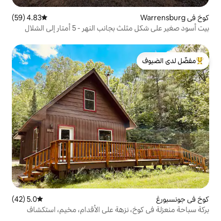
4.83 (59)
متوسط التقييم 4.83 من 5، 59 مراجعات
لنهر - 5 أمتار إلى الشلال
لدى الضيوف
5.0 (42)
متوسط التقييم 5.0 من 5، 42 مراجعات
، نزهة على الأقدام، مخيم، استكشاف