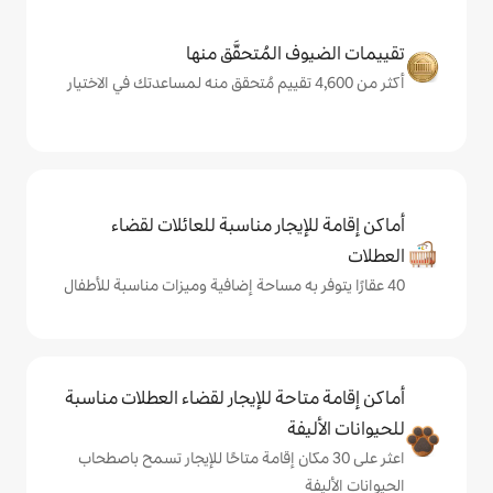
المُتحقَّق منها
يجار مناسبة للعائلات لقضاء
حة للإيجار لقضاء العطلات مناسبة
ة
ى 30 مكان إقامة متاحًا للإيجار تسمح باصطحاب