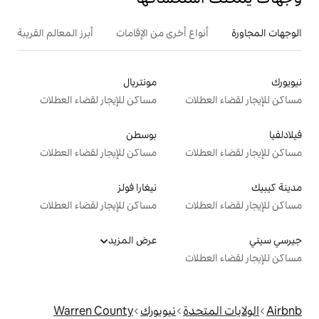
ع أخرى من الإقامات
أبرز المعالم القريبة
مونتريال
ت
مساكن للإيجار لقضاء العطلات
بوسطن
ت
مساكن للإيجار لقضاء العطلات
نيغارا فولز
ت
مساكن للإيجار لقضاء العطلات
عرض المزيد
ت
دة
نيويورك
Warren County