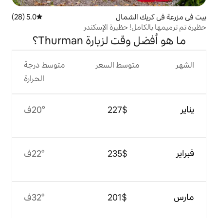
شمال
5.0 (28)
متوسط التقييم 5.0 من 5، 28 مراجعات
 حظيرة الإسكندر
زيارة Thurman؟
وسط السعر
متوسط درجة
الحرارة
$‏227
20°ف
$‏235
22°ف
$‏201
32°ف