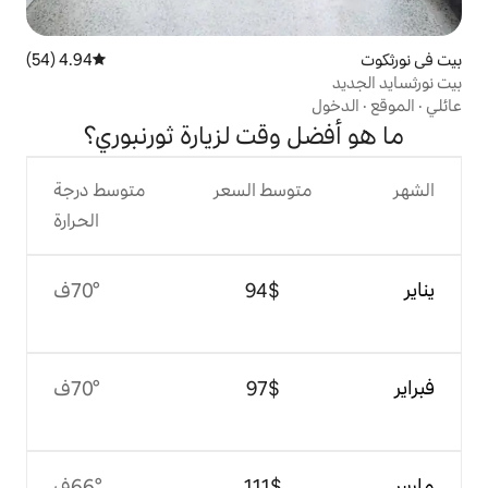
4.94 (54)
متوسط التقييم 4.94 من 5، 54 مراجعات
وقت لزيارة ثورنبوري؟
وسط السعر
متوسط درجة
الحرارة
$‏94
70°ف
$‏97
70°ف
$‏111
66°ف