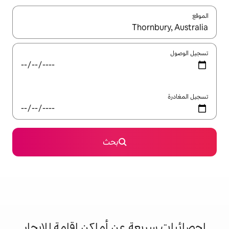
ل باستخدام السهمين لأعلى ولأسفل أو استكشف عن طريق اللمس أو السحب.
بحث
 عن أماكن إقامة للإيجار