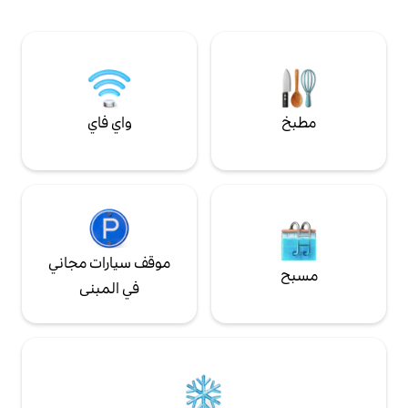
وملاعب MCG وAO والملاعب الرياضية؛
وكارلتون/فيتزروي، وكذلك مسارات الدراجات
القريبة والمسبح.
واي فاي
موقف سيارات مجاني
في المبنى