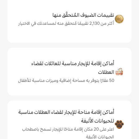
المُتحقَّق منها
يجار مناسبة للعائلات لقضاء
حة للإيجار لقضاء العطلات مناسبة
ة
ى 20 مكان إقامة متاحًا للإيجار تسمح باصطحاب