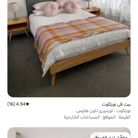
4.94 (16)
متوسط التقييم 4.94 من 5، 16 مراجعات
اوس.
 الخارجية