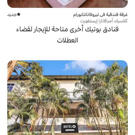
ورام
جديد
مكان إقامة جديد
ت
خرى متاحة للإيجار لقضاء
العطلات