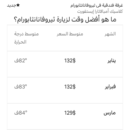
ورام
جديد
مكان إقامة جديد
ت
لزيارة ثيروفانانثابورام؟
وسط السعر
متوسط درجة
الحرارة
$‏132
82°ف
$‏132
83°ف
$‏129
84°ف