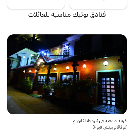
يك مناسبة للعائلات
ورام