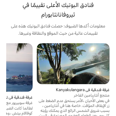
يك الأعلى تقييمًا في
وفانانثابورام
وف: حصلت فنادق البوتيك هذه على
 حيث الموقع والنظافة وغيرها.
غ
م
م
و
أ
م
ل
غرفة فندقية في ثيروفانانثابورام
4.67 (3)
متوسط التقييم 4.67 من 5، 3 مراج
ستحق عدم الضغط على
غرفة سوبيريور مع شرفة في فندق كوفالام بيتش
ا في أنتاريامين ،
لطالما كانت الضيافة الحقيقية هي نسيج فندق
الذي يمكنك رؤيته
كوفالام بيتش ، وهو فندق مخصص للتراث
لعضوي المصنوع في البيت