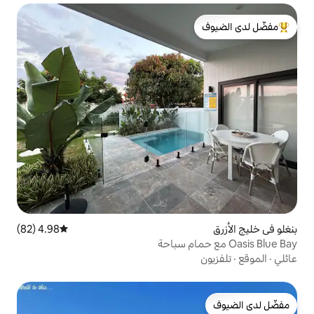
لدى الضيوف
4.98 (82)
متوسط التقييم 4.98 من 5، 82 مراجعات