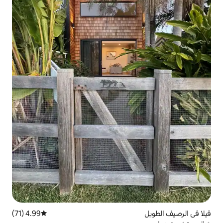
4.99 (71)
متوسط التقييم 4.99 من 5، 71 مراجعات