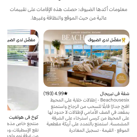
: حصلت هذه الإقامات على تقييمات
 الموقع والنظافة وغيرها.
ب
مفضّل لدى الضيوف
e
لدى الضيوف
مفضّل لدى الضيوف
ت
ا
ا
ا
ع
ب
ر
ا
4.99 (193)
متوسط التقييم 4.99 من 5، 193 مراجعات
و
 إطلالات خلابة على المحيط
من الزجاج واستمتع
ب
طلالات لا حدود لها
ا
كوخ في هولغيت
4.92 (978)
متوسط التقييم 4.92 من 5، 978 مراجعات
رخاء على الشرفة
منتجع خاص مذهل على بعد 10 دقائق من
 على أريكة مقطعية
تيريجال
بات في مطبخ أنيق
تقع الإسطبلات، وهي عبارة عن ملاذ منعزل مكون
مغادرة
نوافذ كوة السقف. ملاذ فاخر على الشاطئ
من غرفة نوم واحدة، على مساحة 2.5 فدان في