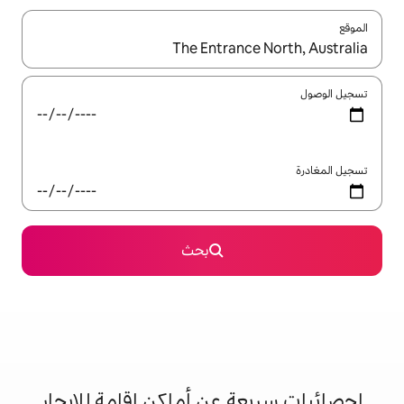
ل باستخدام السهمين لأعلى ولأسفل أو استكشف عن طريق اللمس أو السحب.
بحث
 عن أماكن إقامة للإيجار