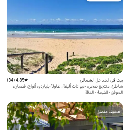
4.85 (34)
متوسط التقييم 4.85 من 5، 34 مراجعات
أليفة، طاولة بلياردو، ألواح، قضبان،