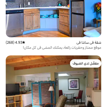
4.93 (268)
متوسط التقييم 4.93 من 5، 268 مراجعات
ة، يمكنك المشي في كل مكان!