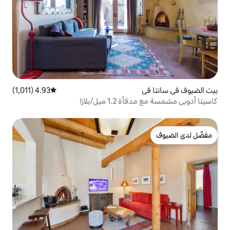
4.93 (1,011)
متوسط التقييم 4.93 من 5، 1,011 مراجعات
ميل/بلازا