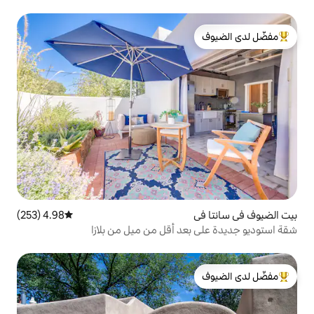
لدى الضيوف
4.98 (253)
متوسط التقييم 4.98 من 5، 253 مراجعات
د أقل من ميل من بلازا
لدى الضيوف