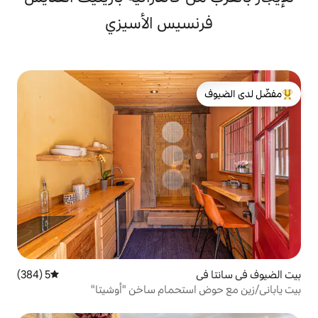
سيس الأسيزي
لدى الضيوف
5 (384)
متوسط التقييم 5 من 5، 384 مراجعات
ستحمام ساخن "أوشيتا"