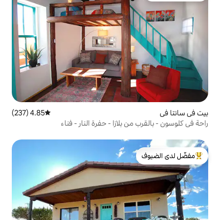
4.85 (237)
متوسط التقييم 4.85 من 5، 237 مراجعات
بلازا - حفرة النار - فناء
لدى الضيوف