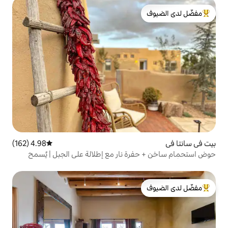
لدى الضيوف
4.98 (162)
متوسط التقييم 4.98 من 5، 162 مراجعات
 نار مع إطلالة على الجبل | يُسمح
ة على بعد 10 دقائق
لدى الضيوف