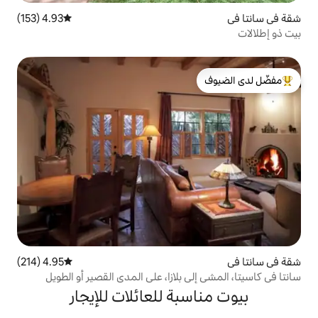
4.93 (153)
متوسط التقييم 4.93 من 5، 153 مراجعات
لدى الضيوف
4.95 (214)
متوسط التقييم 4.95 من 5، 214 مراجعات
 بلازا، على المدى القصير أو الطويل
بة للعائلات للإيجار