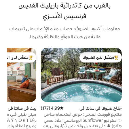
تدرائية بازيليك القديس
سيس الأسيزي
: حصلت هذه الإقامات على تقييمات
 الموقع والنظافة وغيرها.
ب
مفضّل لدى الضيوف
ل
لدى الضيوف
من أبرز البيوت المفضّلة لدى الضيوف
ك
ف
ا
ا
م
م
ا
ش
4.99 (177)
متوسط التقييم 4.99 من 5، 177 مراجعات
بيت في سانتا في
4.99 (190)
متوسط التقييم 4.99 من 5، 190 مراجعات
وض استحمام ساخن
مبنى طيني فني مذهل - موقع مثالي للمشي
ا
وديو Sunflower الرومانسي: ملاذ صحي
🌜H I D E A W A Y N O R T E: أدوبي ملهم
ا
 من بلازا، وعلى بعد
ومريح لمغامرتك الصحراوية العالية 🌵على بعد 3
ع