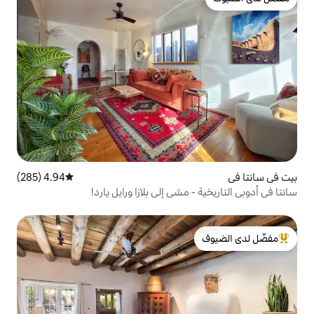
4.94 (285)
متوسط التقييم 4.94 من 5، 285 مراجعات
مشي إلى بلازا ورايل يارد!
لدى الضيوف