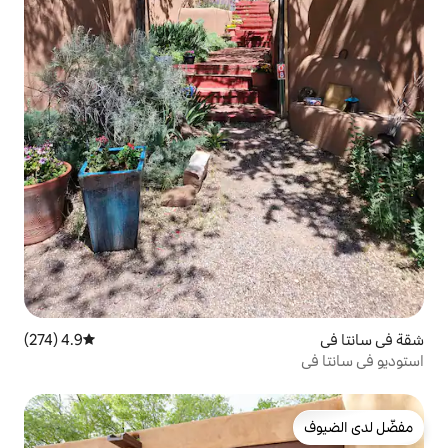
4.9 (274)
متوسط التقييم 4.9 من 5، 274 مراجعات