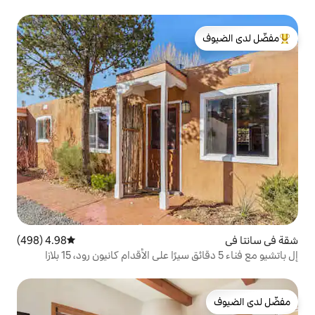
لدى الضيوف
4.98 (498)
متوسط التقييم 4.98 من 5، 498 مراجعات