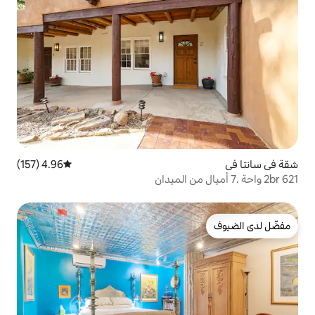
4.96 (157)
متوسط التقييم 4.96 من 5، 157 مراجعات