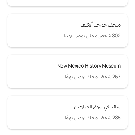
New Mexic
عين