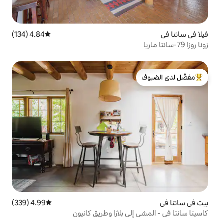
4.84 (134)
متوسط التقييم 4.84 من 5، 134 مراجعات
لدى الضيوف
4.99 (339)
متوسط التقييم 4.99 من 5، 339 مراجعات
ى بلازا وطريق كانيون