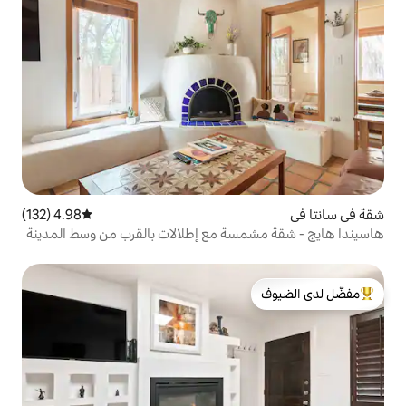
4.98 (132)
متوسط التقييم 4.98 من 5، 132 مراجعات
سة مع إطلالات بالقرب من وسط المدينة
لدى الضيوف