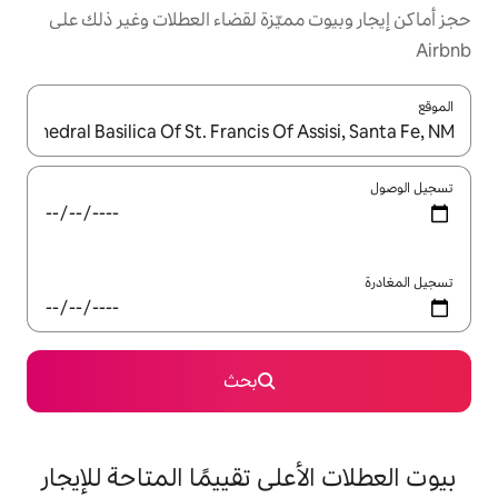
مميّزة لقضاء العطلات وغير ذلك على
ل باستخدام السهمين لأعلى ولأسفل أو استكشف عن طريق اللمس أو السحب.
بحث
على تقييمًا المتاحة للإيجار