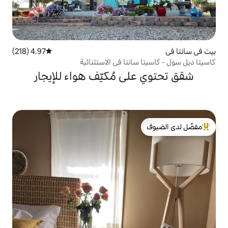
4.97 (218)
متوسط التقييم 4.97 من 5، 218 مراجعات
نتا في الاستثنائية
ى مُكيّف هواء للإيجار
لدى الضيوف