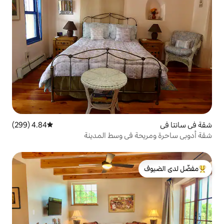
4.84 (299)
متوسط التقييم 4.84 من 5، 299 مراجعات
 في وسط المدينة
لدى الضيوف