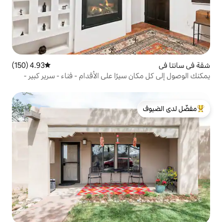
4.93 (150)
متوسط التقييم 4.93 من 5، 150 مراجعات
يرًا على الأقدام - فناء - سرير كبير -
لدى الضيوف