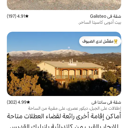
4.91 (197)
متوسط التقييم 4.91 من 5، 197 مراجعات
لدى الضيوف
4.99 (302)
متوسط التقييم 4.99 من 5، 302 مراجعات
 عصري، على مقربة من الساحة
 رائعة لقضاء العطلات متاحة
ن كاتدرائية بازيليك القديس