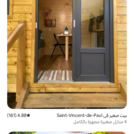
4.88 (161)
متوسط التقييم 4.88 من 5، 161 مراجعات