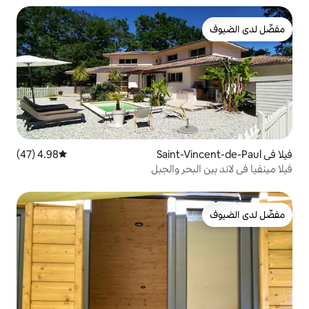
4.98 (47)
متوسط التقييم 4.98 من 5، 47 مراجعات
حر والجبل