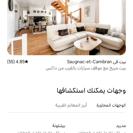
4.85 (55)
متوسط التقييم 4.85 من 5، 55 مراجعات
ت بالقرب من داكس
تكشافها
 المعالم القريبة
برشلونة