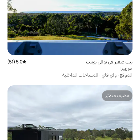
5.0 (51)
متوسط التقييم 5.0 من 5، 51 مراجعات
ت الداخلية