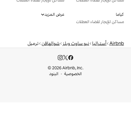
عرض المزيد
ت
اوث ويلز
شوالهافن
ترميل
© 2026 Airbnb, I
خصوصية
البنود