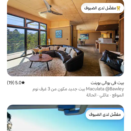
لدى الضيوف
5.0 (19)
متوسط التقييم 5.0 من 5، 19 مراجعات