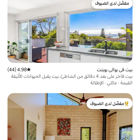
4.98 (44)
متوسط التقييم 4.98 من 5، 44 مراجعات
لدى الضيوف