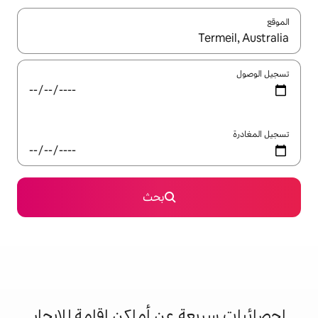
ل باستخدام السهمين لأعلى ولأسفل أو استكشف عن طريق اللمس أو السحب.
بحث
 عن أماكن إقامة للإيجار