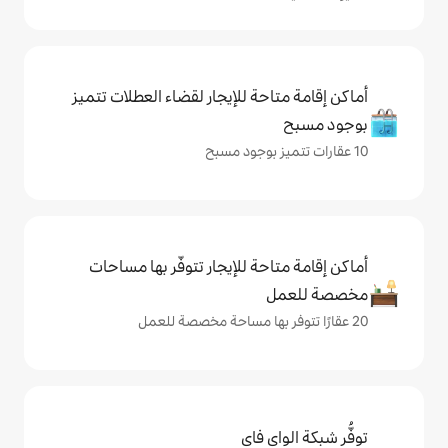
حة للإيجار لقضاء العطلات تتميز
حة للإيجار تتوفّر بها مساحات
ي فاي