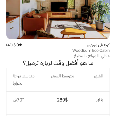
5.0 (41)
متوسط التقييم 5.0 من 5، 41 مراجعات
 وقت لزيارة ترميل؟
وسط السعر
متوسط درجة
الحرارة
$‏289
70°ف