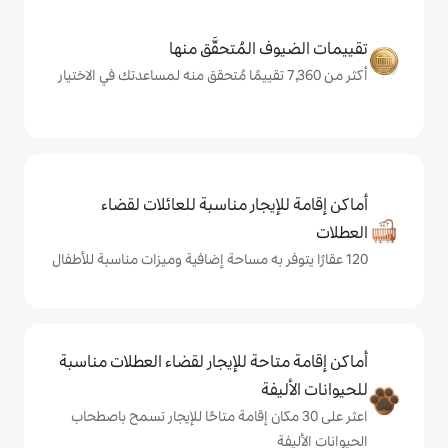
المُتحقَّق منها
يجار مناسبة للعائلات لقضاء
حة للإيجار لقضاء العطلات مناسبة
ة
ى 30 مكان إقامة متاحًا للإيجار تسمح باصطحاب