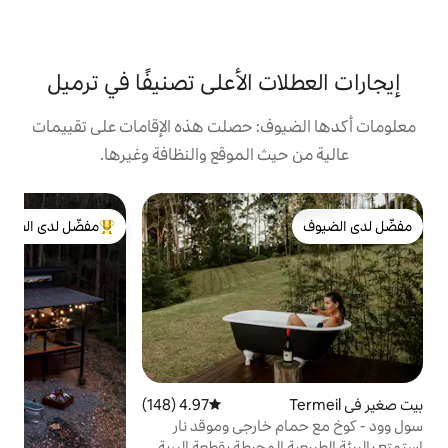
 الأعلى تصنيفًا في ترميل
: حصلت هذه الإقامات على تقييمات
 الموقع والنظافة وغيرها.
ب
مفضّل لدى الضيوف
s
من أبرز البيوت المفضّلة لدى الضيوف
ب
ب
ا
ا
ي
ا
ا
4.97 (148)
متوسط التقييم 4.97 من 5، 148 مراجعات
ب
ارجي وموقد نار
م
محيطة بقطعة البرية
ع