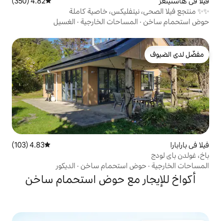
4.82 (350)
متوسط التقييم 4.82 من 5، 350 مراجعات
مساحات الخارجية
·
الغسيل
4.83 (103)
متوسط التقييم 4.83 من 5، 103 مراجعات
 استحمام ساخن
·
الديكور
ر مع حوض استحمام ساخن