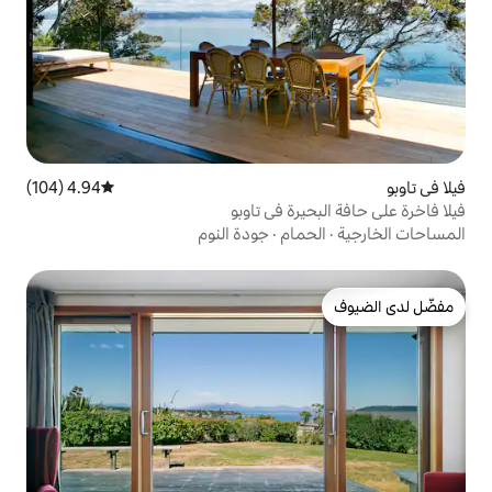
4.94 (104)
متوسط التقييم 4.94 من 5، 104 مراجعات
ة في تاوبو
ام
·
جودة النوم