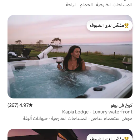
ام
·
الراحة
لدى الضيوف
4.97 (267)
متوسط التقييم 4.97 من 5، 267 مراجعات
Kapia Lodg
مساحات الخارجية
·
حيوانات أليفة