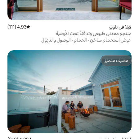
4.93 (111)
متوسط التقييم 4.93 من 5، 111 مراجعات
ة تحت الأرضية
حمام
·
الوصول والتجوّل