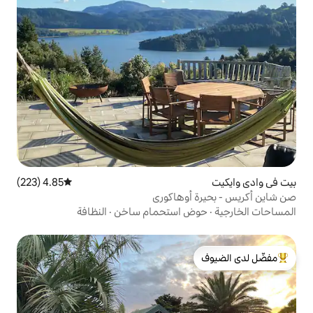
4.85 (223)
متوسط التقييم 4.85 من 5، 223 مراجعات
وهاكوري
 استحمام ساخن
·
النظافة
لدى الضيوف