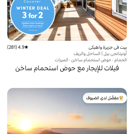
4.9 (281)
متوسط التقييم 4.9 من 5، 281 مراجعات
لريف
ساخن
·
الميزات
ر مع حوض استحمام ساخن
لدى الضيوف