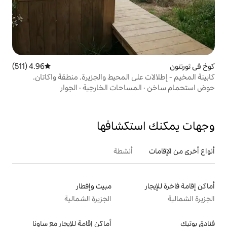
4.96 (511)
متوسط التقييم 4.96 من 5، 511 مراجعات
لى المحيط والجزيرة. منطقة واكاتان.
مساحات الخارجية
·
الجوار
تكشافها
أنشطة
مبيت وإفطار
الجزيرة الشمالية
أماكن إقامة للإيجار مع ساونا