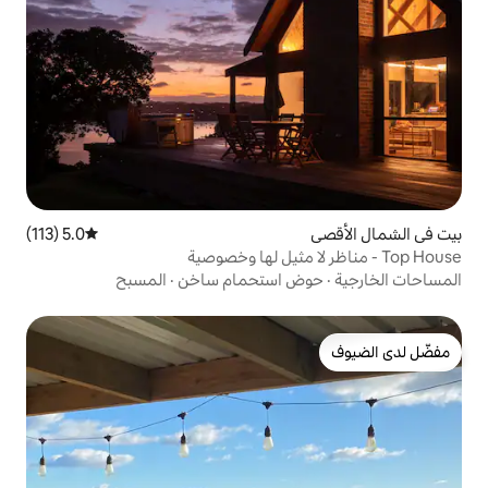
5.0 (113)
متوسط التقييم 5.0 من 5، 113 مراجعات
 استحمام ساخن
·
المسبح