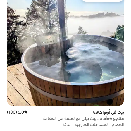
5.0 (180)
متوسط التقييم 5.0 من 5، 180 مراجعات
ية
·
الدقة