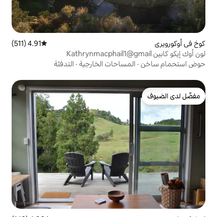
4.91 (511)
متوسط التقييم 4.91 من 5، 511 مراجعات
مساحات الخارجية
·
التدفئة