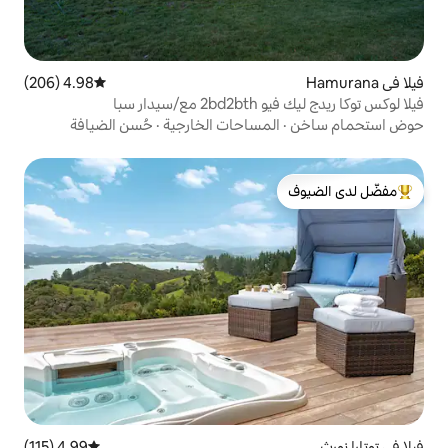
4.98 (206)
متوسط التقييم 4.98 من 5، 206 مراجعات
 سبا
مساحات الخارجية
·
حُسن الضيافة
لدى الضيوف
4.99 (115)
متوسط التقييم 4.99 من 5، 115 مراجعات