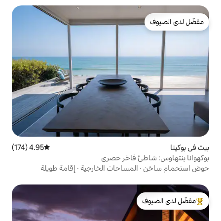
4.95 (174)
متوسط التقييم 4.95 من 5، 174 مراجعات
فاخر حصري
مساحات الخارجية
·
إقامة طويلة
لدى الضيوف