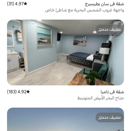
4.97 (31)
متوسط التقييم 4.97 من 5، 31 مراجعات
رية مع شاطئ خاص
4.92 (183)
متوسط التقييم 4.92 من 5، 183 مراجعات
ط