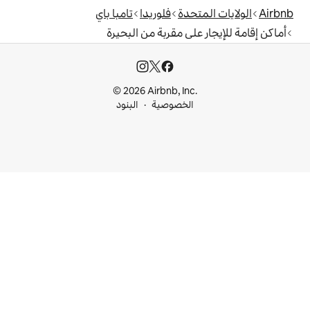
دة
فلوريدا
تامبا باي
ى مقربة من البحيرة
© 2026 Airbnb, I
خصوصية
البنود