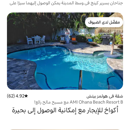
 المدينة يمكن الوصول إليهما سيرًا على
 الأليفة
4.92 (62)
متوسط التقييم 4.92 من 5، 62 مراجعات
ح رائع!
 إمكانية الوصول إلى بحيرة