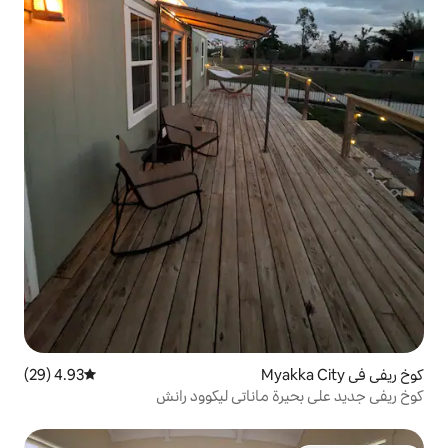
4.93 (29)
متوسط التقييم 4.93 من 5، 29 مراجعات
ماناتي ليكوود رانش