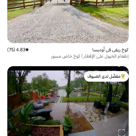
4.83 (75)
متوسط التقييم 4.83 من 5، 75 مراجعات
 | كوخ خاص مسور
لدى الضيوف