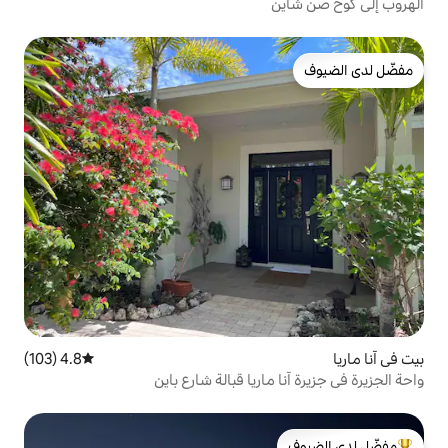
4.8 (103)
متوسط التقييم 4.8 من 5، 103 مراجعات
اريا قبالة شارع باين