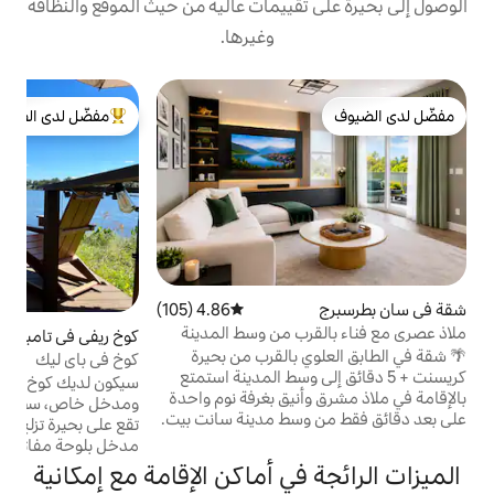
قييمات عالية من حيث الموقع والنظافة
وغيرها.
بن
مفضّل لدى الضيوف
ا
من أبرز البيوت المفضّلة لدى الضيوف
ب
ش
ا
ب
ا
م
4.86 (105)
متوسط التقييم 4.86 من 5، 105 مراجعات
خ
ب من وسط المدينة
كوخ ريفي في تامبا
4.98 (267)
متوسط التقييم 4.98 من 5، 267 مراجعات
ا
بالقرب من بحيرة
كوخ في باي ليك
كريسنت + 5 دقائق إلى وسط المدينة استمتع
ق
سيكون لديك كوخ كامل بمساحة 500 قدم مربع
يق بغرفة نوم واحدة
ا
ومدخل خاص، سطح/رصيف، كل ذلك لنفسك.
سط مدينة سانت بيت.
تقع على بحيرة تزلج خاصة مساحتها 37 فدانًا.
 البحيرة من الفناء
مدخل بلوحة مفاتيح، موقف سيارات خاص.
ه كريسنت ليك على
سرير كينج، حمام، أريكة سرير كوين، غسالة/
ي أماكن الإقامة مع إمكانية
رايف والمطاعم
مجفف، واي فاي، تلفزيون ذكي، ستائر تعتيم،