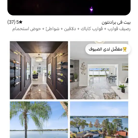
5 (37)
متوسط التقييم 5 من 5، 37 مراجعات
اك + دلافين + شواطئ + حوض استحمام
لدى الضيوف