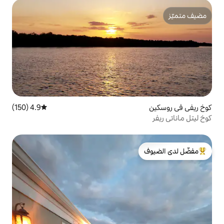
4.9 (150)
متوسط التقييم 4.9 من 5، 150 مراجعات
لدى الضيوف