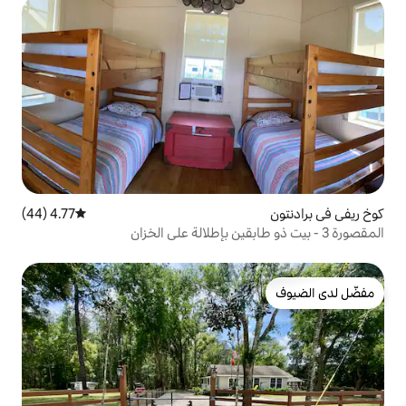
4.77 (44)
متوسط التقييم 4.77 من 5، 44 مراجعات