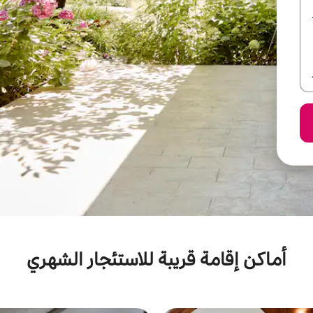
أماكن إقامة قريبة للاستئجار الشهري