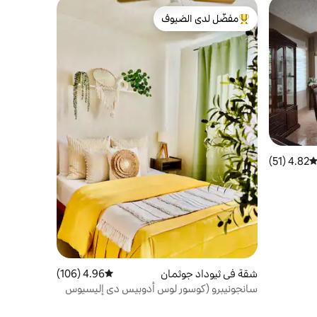
مفضّل لدى الضيوف
من أبرز البيوت المفضّلة لدى الضيوف
4.82 (51)
توسط التقييم 4.82 من 5، 51 مراجعات
شقة في ثيوداد جوثمان
4.96 (106)
متوسط التقييم 4.96 من 5، 106 مراجعات
سانجونيبرو (كوسور لوس أدوبيس دي إليسيوس
IMSS لاجونا)