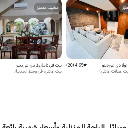
ّز
مضيف متميّز
ّز
مضيف متميّز
ولا دي غوردينو
4.65 (20)
متوسط التقييم 4.65 من 5، 20 مراجعات
بيت في تامازولا دي غوردينو
م
يت عطلات عائلي)
بيت عائلي، في وسط المدينة.
وسائل الراحة المنزلية وأسعار شهرية رائعة