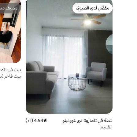
مفضّل لدى الضيوف
مضيف متمي
مفضّل لدى الضيوف
مضيف متمي
بيت في تاماز
بيت فاخر (ب
شقة في تامازولا دي غوردينو
4.94 (71)
متوسط التقييم 4.94 من 5، 71 مراجعات
القسم