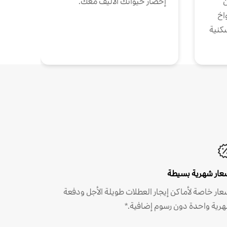
ن
إحضار حيوانك الأليف معك.
واخ
كنية
عار شهرية بسيطة
عار خاصة لأماكن إيجار العطلات طويلة الأجل ودفعة
رية واحدة دون رسوم إضافية.*