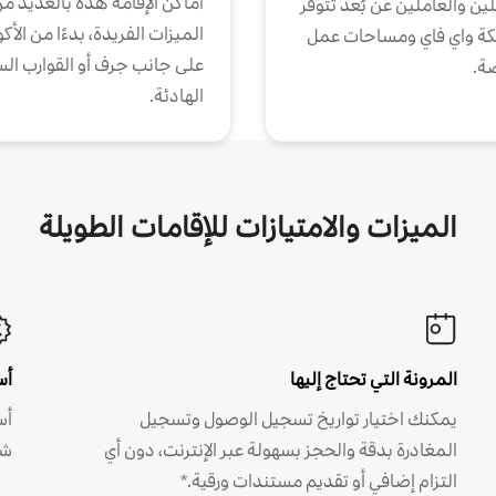
أماكن الإقامة هذه بالعديد م
ين والعاملين عن بُعد تتوفر
الميزات الفريدة، بدءًا من الأك
كة واي فاي ومساحات عمل
على جانب جرف أو القوارب الس
ة.
الهادئة.
الميزات والامتيازات للإقامات الطويلة
المرونة التي تحتاج إليها
أس
يمكنك اختيار تواريخ تسجيل الوصول وتسجيل
أس
المغادرة بدقة والحجز بسهولة عبر الإنترنت، دون أي
شه
التزام إضافي أو تقديم مستندات ورقية.*