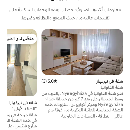
ف: حصلت هذه الوحدات السكنية على
 حيث الموقع والنظافة وغيرها.
ش
مفضّل لدى الضيوف
n
مفضّل لدى الضيوف
ح
ل
ت
5.0 (3)
متوسط التقييم 5.0 من 5، 3 مراجعات
م
تقع شقة الفاوانيا في Nyíregyháza، بالقرب من
ك
ط المدينة وعلى بعد 7 كم من حديقة حيوان
شقة في نيرغهازا
4.93 (43)
متوسط التقييم 4.93 من 5، 43 مراجعات
ركز أكواريوس. ستزودك هذه
"الشقة الأولى"
مكونة من غرفة نوم
شقة مريحة في وسط نيريجيزا استمتع بإقامتك
سطحة بكابل، ومكيف
الخارجية
في هذه الشقة الساحرة في الطابق الثالث في
رفة معيشة مع
شارع فيكسي، على بعد دقائق فقط من وسط
بفرن وثلاجة