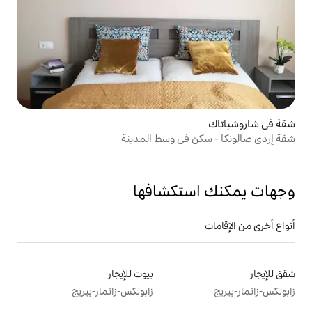
في وسط المدينة
تكشافها
بيوت للإيجار
زابولكس-زاتمار-بيريج