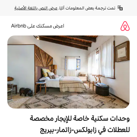
لومات آليًا. 
عرض النص باللغة الأصلية
اعرض مسكنك على Airbnb
صة للإيجار مخصصة
س-زاتمار-بيريج