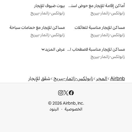
أماكن إقامة للإيجار مع حوض استحمام ساخن
بيوت ضيوف للإيجار
زابولكس-زاتمار-بيريج
لات
مساكن للإيجار مع حمامات سباحة
زابولكس-زاتمار-بيريج
مساكن للإيجار مناسبة لاصطحاب الحيوانات الأليفة
عرض المزيد
-زاتمار-بيريج
شقق للإيجار
© 2026 Airbnb, I
خصوصية
البنود