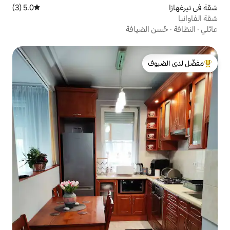
5.0 (3)
متوسط التقييم 5.0 من 5، 3 مراجعات
افة
لدى الضيوف