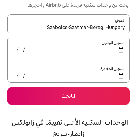
Airbnb واحجزها
ل باستخدام السهمين لأعلى ولأسفل أو استكشف عن طريق اللمس أو السحب.
بحث
الأعلى تقييمًا في زابولكس-
اتمار-بيريج