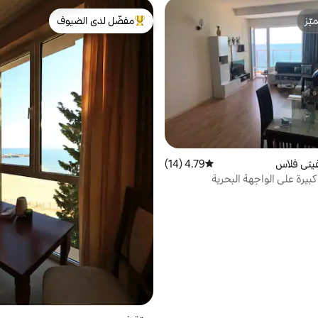
ّز
مفضّل لدى الضيوف
ّز
من أبرز البيوت المفضّلة لدى الضيوف
تي فلاس
4.79 (14)
متوسط التقييم 4.79 من 5، 14 مراجعات
بيرة على الواجهة البحرية