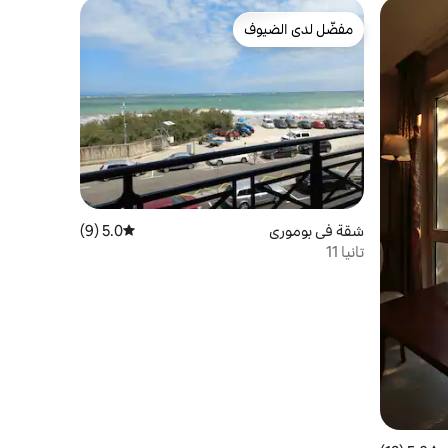
مفضّل لدى الضيوف
مفضّل لدى الضيوف
شقة في بوموري
5.0 (9)
متوسط التقييم 5.0 من 5، 9 مراجعات
تانيا 11