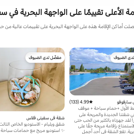
مة الأعلى تقييمًا على الواجهة البحرية في 
ت أماكن الإقامة هذه على الواجهة البحرية على تقييمات عالية من حيث
دى الضيوف
مفضّل لدى الضيوف
بيوت المفضّلة لدى الضيوف
مفضّل لدى الضيوف
سارفوفو
4.99 (133)
متوسط التقييم 4.99 من 5، 133 مراجعات
ط الأول +حمام سباحة + موقف
في شقتنا الجديدة والمريحة على
شقة في سفيتي فلاس
شاطئ البحر! لقد جهزناه بالكثير من الحب حتى
شقق ويليام - الاستوديو الخاص الثالث
استمتاع بإقامة مريحة حقًا على
✨ استوديو مريح مع حمامات سباحة 
حرية. تقع الشقة في أحد أجمل