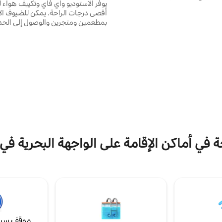
يوفر الاستوديو واي فاي وتكييف هواء ل
لسكنية المسورة في بورغاس –
أقصى درجات الراحة. يمكن للضيوف ال
ش، على الواجهة البحرية مباشرة.
بمطعمين ومتجرين والوصول إلى الحد
نا ما يلي: • حمام سباحة خارجي به
الجميلة مع 17 حمام سباحة في اله
قسم للأطفال • الخلوات • منطقة الشواء •
المنطقة مثالية للتنزه أو الغوص أو ال
 ذات مناظر طبيعية • أمن على
المصغر. تم تجهيز الشقة بالكامل لرا
 24 ساعة وكاميرات مراقبة حمام سباحة
تلفزيون الكابل ونيتفليكس ومطبخ صغ
ت تحت الأرض، غير مناسب للمركبات
ميكروويف وثلاجة ومحمصة وغلاية وم
القهوة. يحتوي الحمام على غسالة مل
ومجفف شعر.
جة في أماكن الإقامة على الواجهة البحرية ف
موقف سيا