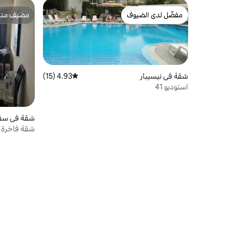
مفضّل لدى الضيوف
مضيف متمي
مفضّل لدى الضيوف
مضيف متمي
شقة في نيسيبار
4.93 (15)
متوسط التقييم 4.93 من 5، 15 مراجعات
استوديو 41
شقة في سفي
شقة فاخرة ك