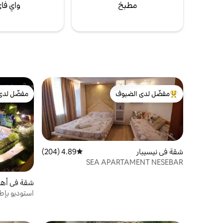
مطبخ
واي فا
بالنسبة لأولئك الذين يبحثون عن المزيد من
المغامرة، فإن منطقة الغابات ذات المناظر
الخلابة في المجمع عند المدخل هي موطن لـ: 🍖
منطقة شواء 🏐 ملعب كرة طائرة 🏓 تنس الطاولة
🚸 حمام سباحة للأطفال مع منزلق مائي متجر
🍺 بيرة يقدم البيرة الحية
مفضّل لدى الضيوف
مفضّل لدى
من أبرز البيوت المفضّلة لدى الضيوف
مفضّل لدى
شقة في نيسيبار
4.89 (204)
متوسط التقييم 4.89 من 5، 204 مراجعات
SEA APARTAMENT NESEBAR
شقة في أهي
استوديو بإطل