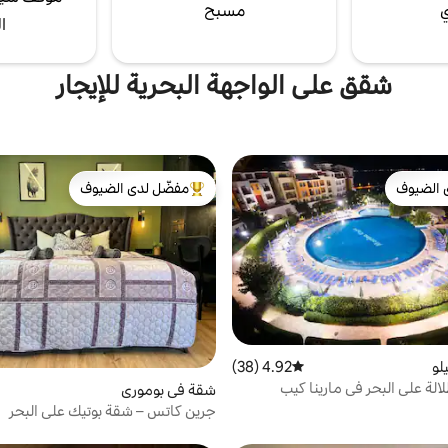
ي
مسبح
ا
شقق على الواجهة البحرية للإيجار
 الضيوف
مفضّل لدى الضيوف
 الضيوف
من أبرز البيوت المفضّلة لدى الضيوف
لو
4.92 (38)
متوسط التقييم 4.92 من 5، 38 مراجعات
الة على البحر في مارينا كيب
شقة في بوموري
جرين كاتس – شقة بوتيك على البحر