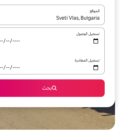
الموقع
عند توفر النتائج، انتقل باستخدام السهمين لأعلى ولأسف
تسجيل الوصول
تسجيل المغادرة
بحث