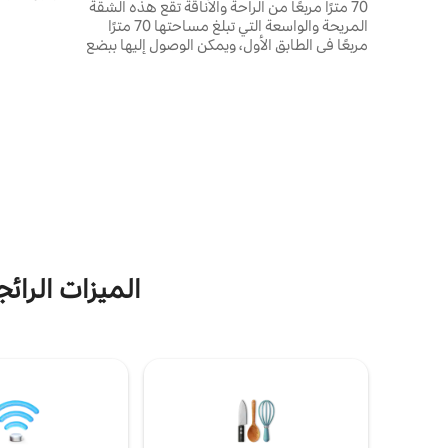
70 مترًا مربعًا من الراحة والأناقة تقع هذه الشقة
المجمعات ا
المريحة والواسعة التي تبلغ مساحتها 70 مترًا
دايموند بيت
مربعًا في الطابق الأول، ويمكن الوصول إليها ببضع
تتوفر لضيوف
خطوات. ويتميز بغرفة معيشة مفتوحة ومنطقة
مطبخ، مما يوفر مساحة حديثة ومريحة
منطقة حديقة
للاسترخاء. تحتوي الشقة أيضًا على حمام جيد
مدار
الحجم وغرفة نوم واسعة بسرير كبير (180 × 200
موقف سيارا
سم)، مما يضمن نومًا مريحًا في الليل. لمزيد من
المنخفضة.
المرونة، يمكن تحويل أريكة غرفة المعيشة إلى
سرير قابل للسحب (140 × 200 سم)، يستوعب
بشكل مريح شخصين بالغين أو طفلين. توفر
الشقة تراسًا خاصًا مع إطلالات خلابة على البحر،
يمكن الوصول إليه من كل من غرفة المعيشة
وغرفة النوم – وهو المكان المثالي للاستمتاع
بقهوة الصباح أو غروب الشمس في المساء.
الميزات الرائ
عطلة مثالية على شاطئ البحر في هذه الشقة
الحديثة والمفروشة بشكل جميل بغرفة نوم
واحدة في بانوراما فورت بيتش. يوفر المجمع
ميزات رائعة، بما في ذلك: 🌊 3 شواطئ خاصة 🏊‍♂️
10 حمامات سباحة واحدة منها مع موجات
اصطناعية 💦 5 مسابح للأطفال 🛝 6 ملاعب
يمكن للضيوف أيضًا الاستمتاع بما يلي: 🛍️ متجر
مجهز جيدًا 🍽️ مطعم مبهج 💪 صالة ألعاب
رياضية في الهواء الطلق ⛳ ملعب جولف صغير