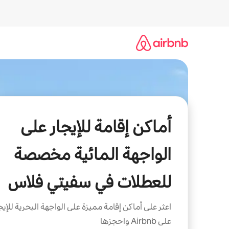
خطى
لى
لمحتوى
أماكن إقامة للإيجار على
الواجهة المائية مخصصة
للعطلات في سفيتي فلاس
اعثر على أماكن إقامة مميزة على الواجهة البحرية للإيج
على Airbnb واحجزها