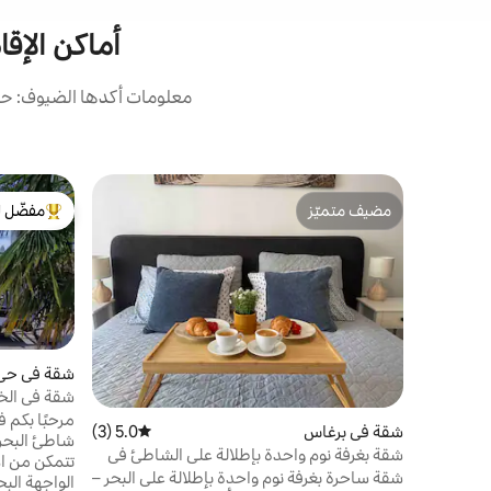
أماكن الإقا
معلومات أكدها الضيوف: حصل
مضيف متميّز
مفضّل ل
مضيف متميّز
من أبرز ال
شقة في حي 
شقة في الخ
سيارات
مرحبًا بكم 
شقة في برغاس
5.0 (3)
متوسط التقييم 5.0 من 5، 3 مراجعات
شقة بغرفة نوم واحدة بإطلالة على الشاطئ في
تتمكن من ال
سفيتي فلاس
شقة ساحرة بغرفة نوم واحدة بإطلالة على البحر –
الواجهة الب