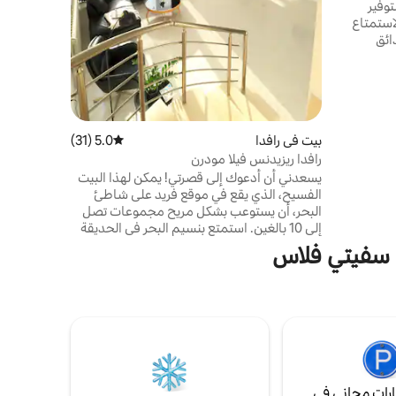
توفير
استمتاع
ائق
واء الطلق.
جولف
حتك:
ير مع
اكينة صنع
ابس
بيت في رافدا
5.0 (31)
متوسط التقييم 5.0 من 5، 31 مراجعات
رافدا ريزيدنس فيلا مودرن
يسعدني أن أدعوك إلى قصرتي! يمكن لهذا البيت
الفسيح، الذي يقع في موقع فريد على شاطئ
البحر، أن يستوعب بشكل مريح مجموعات تصل
إلى 10 بالغين. استمتع بنسيم البحر في الحديقة
الواسعة مع الشواء. بفضل موقف السيارات
ي سفيتي فلاس
الخاص والمنطقة المسورة، لا داعي للقلق بشأن
سلامة سيارتك. هذا المكان الهادئ والسلمي
مثالي للاجتماعات مع الأصدقاء والعطلات
العائلية، بالإضافة إلى فعاليات الشركات الصغيرة
والاجتماعات خارج الموقع ورحلات العمل.
رات مجاني في