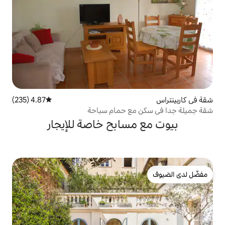
4.87 (235)
متوسط التقييم 4.87 من 5، 235 مراجعات
مع حمام سباحة
سابح خاصة للإيجار