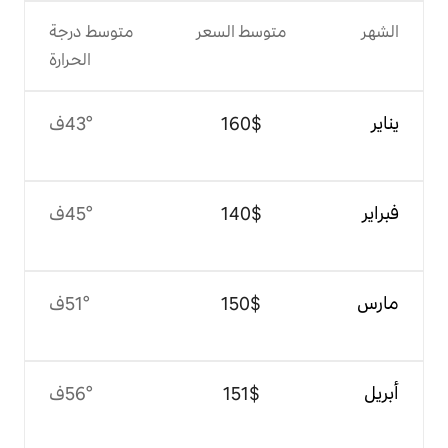
وسط السعر
متوسط درجة
الحرارة
$‏160
43°ف
$‏140
45°ف
$‏150
51°ف
$‏151
56°ف