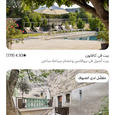
4.93 (179)
متوسط التقييم 4.93 من 5، 179 مراجعات
حمام سباحة ساخن