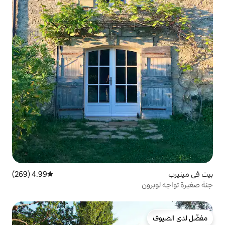
4.99 (269)
متوسط التقييم 4.99 من 5، 269 مراجعات