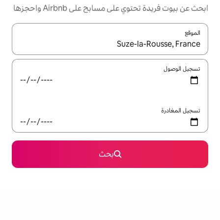
مسابح على Airbnb واحجزها
ل باستخدام السهمين لأعلى ولأسفل أو استكشف عن طريق اللمس أو السحب.
بحث