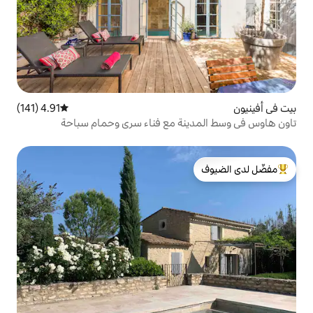
4.91 (141)
متوسط التقييم 4.91 من 5، 141 مراجعات
نة مع فناء سري وحمام سباحة
لدى الضيوف