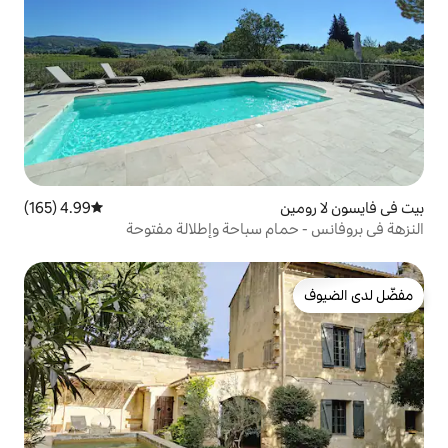
4.99 (165)
متوسط التقييم 4.99 من 5، 165 مراجعات
م سباحة وإطلالة مفتوحة