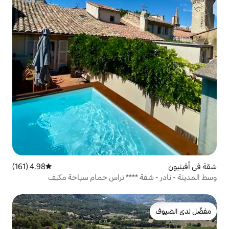
4.98 (161)
متوسط التقييم 4.98 من 5، 161 مراجعات
 **** تراس حمام سباحة مكيف