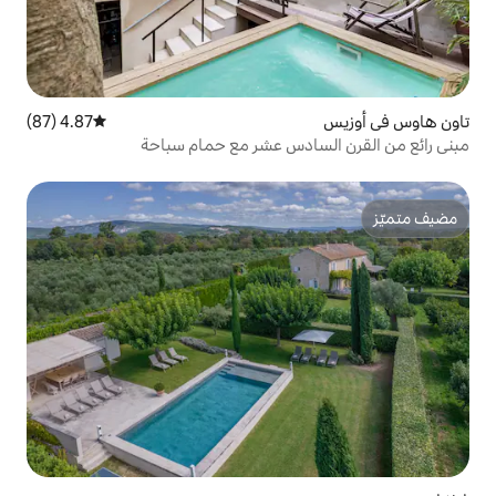
4.87 (87)
متوسط التقييم 4.87 من 5، 87 مراجعات
دس عشر مع حمام سباحة