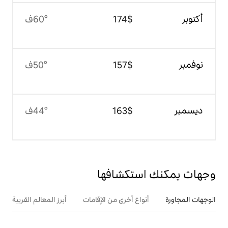
$‏174
60°ف
$‏157
50°ف
$‏163
44°ف
تكشافها
ع أخرى من الإقامات
أبرز المعالم القريبة