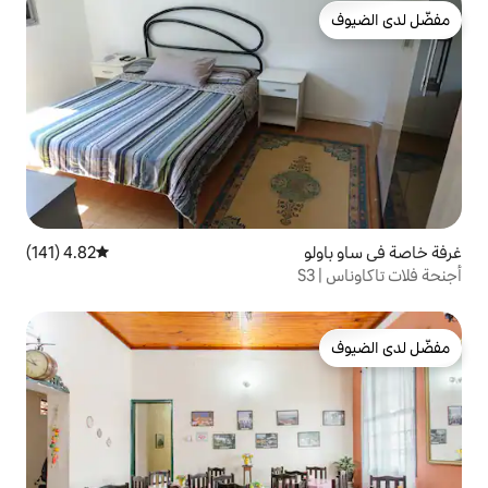
4.82 (141)
متوسط التقييم 4.82 من 5، 141 مراجعات