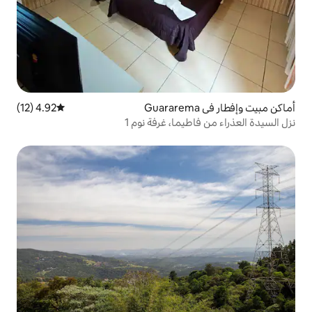
4.92 (12)
متوسط التقييم 4.92 من 5، 12 مراجعات
ما، غرفة نوم 1