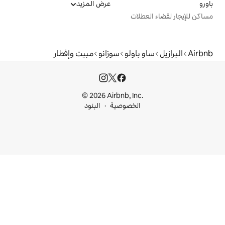
عرض المزيد
ت
ولو
سوزانو
مبيت وإفطار
© 2026 Airbnb, I
خصوصية
البنود