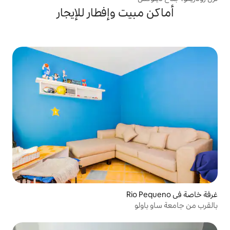
يت وإفطار للإيجار
و