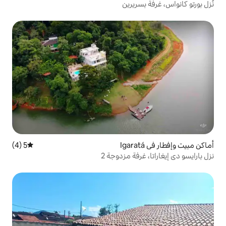
ريرين
5 (4)
متوسط التقييم 5 من 5، 4 مراجعات
فة مزدوجة 2