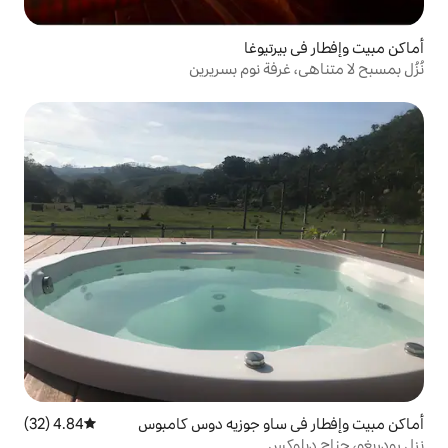
يوغا
ة نوم بسريرين
او جوزيه دوس كامبوس
4.84 (32)
متوسط التقييم 4.84 من 5، 32 مراجعات