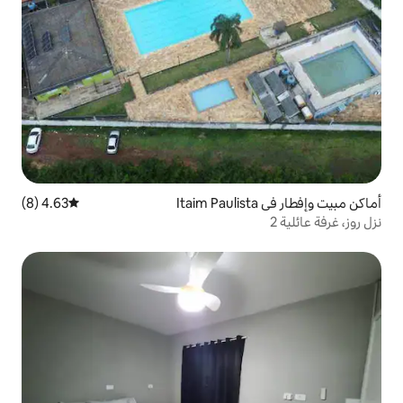
4.63 (8)
متوسط التقييم 4.63 من 5، 8 مراجعات