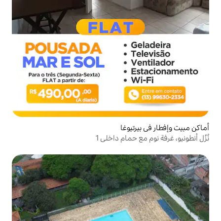
يوغا
حمام داخلي 1