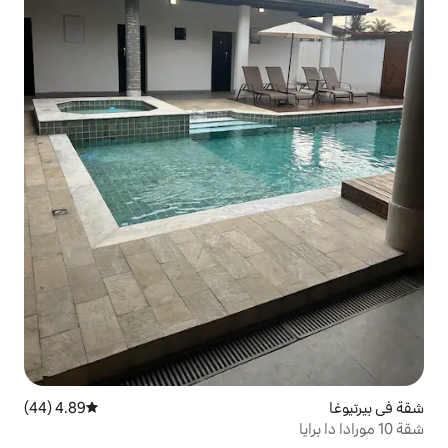
4.89 (44)
متوسط التقييم 4.89 من 5، 44 مراجعات