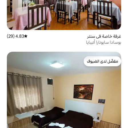
4.83 (29)
متوسط التقييم 4.83 من 5، 29 مراجعات