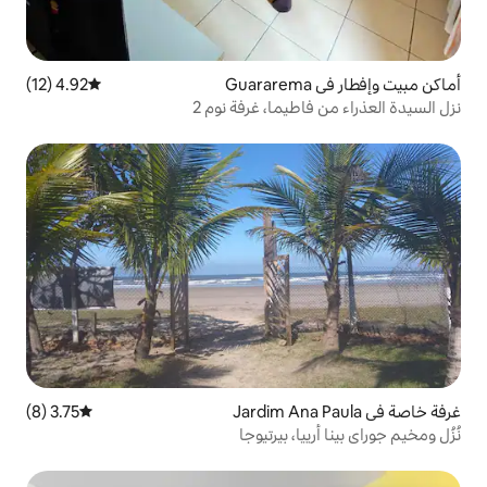
4.92 (12)
متوسط التقييم 4.92 من 5، 12 مراجعات
ما، غرفة نوم 2
3.75 (8)
متوسط التقييم 3.75 من 5، 8 مراجعات
 بيرتيوجا