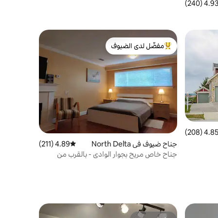
4.93 (240
التقييم 4.93 من 5، 240 مراجعات
مفضّل لدى الضيوف
من أبرز البيوت المفضّلة لدى الضيوف
4.85 (208
التقييم 4.85 من 5، 208 مراجعات
جناح ضيوف في North Delta
4.89 (211)
متوسط التقييم 4.89 من 5، 211 مراجعات
جناح خاص مريح بجوار الوادي - بالقرب من
فانكوفر