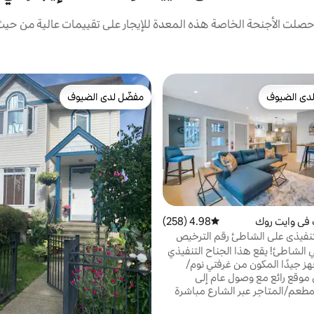
لت الأجنحة الخاصة هذه المعدة للإيجار على تقييمات عالية من حيث 
دى الضيوف
مفضّل لدى الضيوف
بيوت المفضّلة لدى الضيوف
مفضّل لدى الضيوف
في وايت روك
4.98 (258)
متوسط التقييم 4.98 من 5، 258 مراجعات
نفيذي على الشاطئ رقم الترخيص
ي الشاطئ! يقع هذا الجناح التنفيذي
هز جيدًا المكون من غرفتي نوم/
موقع رائع مع وصول عام إلى
طعم/المتاجر عبر الشارع مباشرة
وأسفل الدرج. استمتع بالأسماك والبطاطس