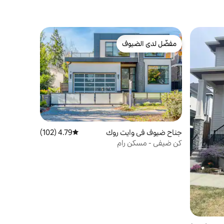
مفضّل لدى الضيوف
مفضّل لدى الضيوف
جناح ضيوف في وايت روك
4.79 (102)
متوسط التقييم 4.79 من 5، 102 مراجعات
كن ضيفي - مسكن رام