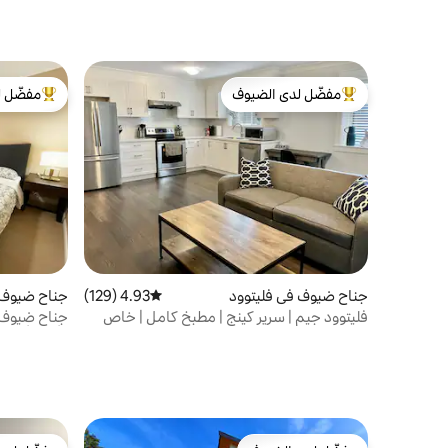
مفضّل لدى الضيوف
مفضّل ل
من أبرز البيوت المفضّلة لدى الضيوف
من أبرز ال
جناح ضيوف في فليتوود
4.93 (129)
متوسط التقييم 4.93 من 5، 129 مراجعات
جناح ضيوف
فليتوود جيم | سرير كينج | مطبخ كامل | خاص
جناح ضيوف ف
وأربعة أسرّ