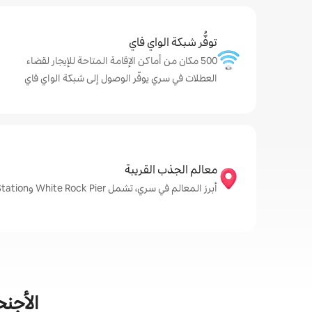
توفُّر شبكة الواي فاي
500 مكان من أماكن الإقامة المتاحة للإيجار لقضاء
العطلات في سري يوفّر الوصول إلى شبكة الواي فاي
معالم الجذب القريبة
أبرز المعالم في سري، تشمل White Rock Pier وScott Road Station وGate 22 Winery
الأجنح