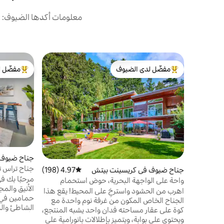
معلومات أكدها الضيوف: حص
مفضّل لدى الضيوف
مفضّل ل
من أبرز البيوت المفضّلة لدى الضيوف
من أبرز ال
جناح ضيوف 
جناح تراس ت
جناح ضيوف في كريسينت بيتش
4.97 (198)
متوسط التقييم 4.97 من 5، 198 مراجعات
00025970
مرحبًا بك ف
واحة على الواجهة البحرية، حوض استحمام
الأنيق والمج
ساخن، مشي إلى الشاطئ
اهرب من الحشود واسترخِ على المحيط! يقع هذا
حمامين في 
الجناح الخاص المكون من غرفة نوم واحدة مع
الشاطئ والم
كوة على عقار مساحته فدان واحد يشبه المنتجع،
ويحتوي على بوابة، ويتميز بإطلالات بانورامية على