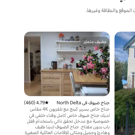
الموقع والنظافة وغيرها.
جناح ضيوف في elta
مضيف متميّز
مفضّل 
مخبأ خاص ف
مضيف متميّز
من أبرز ا
تعال للإقام
صن شاين هي
الدولي والح
ستستمتع با
كولومبيا ال
ومورق على ب
يمكنك المش
جناح ضيوف في North Delta
4.79 (460)
متوسط التقييم 4.79 من 5، 460 مراجعات
حديقة خليج 
جناح خاص بسرير كينج مع تلفزيون 4K مقاس
65 بوصة مع فناء خلفي
لديك جناح ضيوف خاص كامل وفناء خلفي في
خصوصية مع مدخل تحقق ذاتي باستخدام قفل
باب بدون مفتاح. جناح الضيوف لدينا نظيف
وهادئ وجميل ومثالي للإقامات العائلية الصغيرة