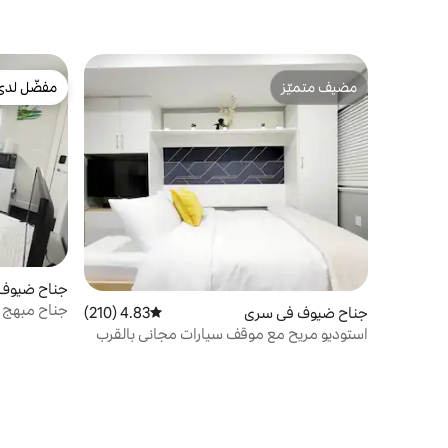
مضيف متميّز
مفضّل لدى
مضيف متميّز
مفضّل لدى
جناح ضيوف في n
جناح مبهج و
جناح ضيوف في سري
4.83 (210)
متوسط التقييم 4.83 من 5، 210 مراجعات
استوديو مريح مع موقف سيارات مجاني بالقرب
من مستشفى سكاي ترين