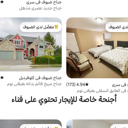
جناح ضيوف في سري
)
متوسط 
جناح جديد عصري مذهل
دى الضيوف
مفضّل لدى الضيوف
بيوت المفضّلة لدى الضيوف
من أبرز البيوت المفضّلة لدى الضيوف
جناح ضيوف في كلوفرديل
)
متوسط 
جناح مريح قائم بذاته بغرفتي نوم
 في سري
4.94 (173)
متوسط التقييم 4.94 من 5، 173 مراجعات
ي الطابق السفلي بغرفتي نوم
ة بحجم كوين
أجنحة خاصة للإيجار تحتوي على فناء