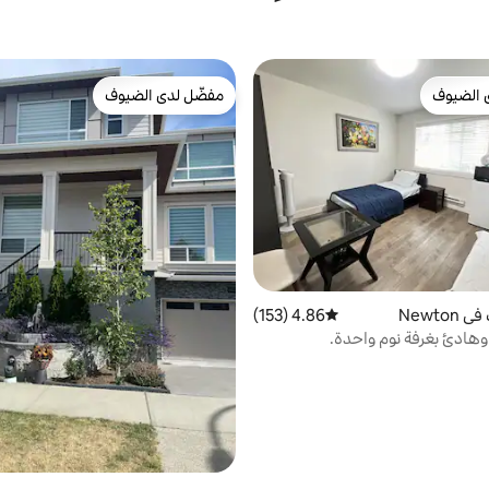
 الضيوف
مفضّل لدى الضيوف
 الضيوف
مفضّل لدى الضيوف
Newto
4.86 (153)
متوسط التقييم 4.86 من 5، 153 مراجعات
هادئ بغرفة نوم واحدة.