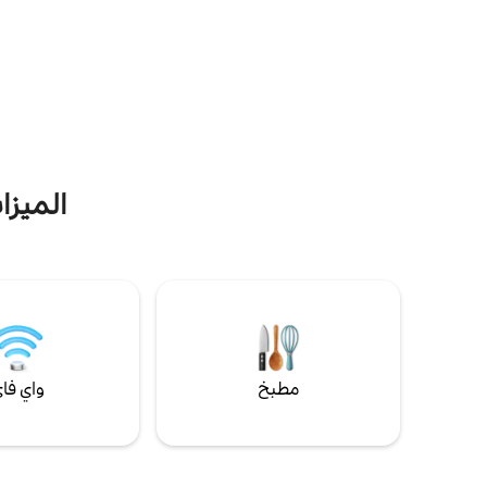
المقلية أو 
المحيط، وغروب الشمس المذهل، وعش لنسر
لشخصين في 
الأصلع النشط. استمتع بالاستخدام الحصري
المحيط. الر
للحوض الساخن في المنتجع الصحي + جميع
ركوب الأمواج 
وسائل الراحة في العقار، وتجوّل على بعد خطوات
مجرد المشاه
قريبة إلى شاطئ كريسنت، واسترخ في سلام
وهدوء. بالقرب من المطاعم الرائعة والمحلات
المد، يمكن
التجارية ورصيف وايت روك والمتنزهات والحدود
الأصداف ومش
الأمريكية. سهولة الوصول إلى الطريق السريع 99 -
وسط مدينة فانكوفر على بعد 45–60 دقيقة فقط.
الميزا
مطبخ
واي فا