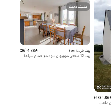
مضيف متميّز
مضيف متميّز
بيت في Berric
4.88 (26)
متوسط التقييم 4.88 من 5، 26 مراجعات
بيت 12 شخص موربيهان سود مع حمام سباحة
4.86 (63)
وسط التقييم 4.86 من 5، 63 مراجعات
قرب من ملعب