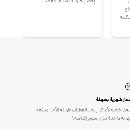
ن
إحضار حيوانك الأليف معك.
واخ
كنية
عار شهرية بسيطة
عار خاصة لأماكن إيجار العطلات طويلة الأجل ودفعة
رية واحدة دون رسوم إضافية.*