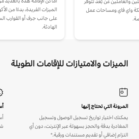
أماكن الإقامة هذه بالعديد م
ين والعاملين عن بُعد تتوفر
الميزات الفريدة، بدءًا من الأك
كة واي فاي ومساحات عمل
على جانب جرف أو القوارب الس
ة.
الهادئة.
الميزات والامتيازات للإقامات الطويلة
المرونة التي تحتاج إليها
أس
يمكنك اختيار تواريخ تسجيل الوصول وتسجيل
أس
المغادرة بدقة والحجز بسهولة عبر الإنترنت، دون أي
شه
التزام إضافي أو تقديم مستندات ورقية.*