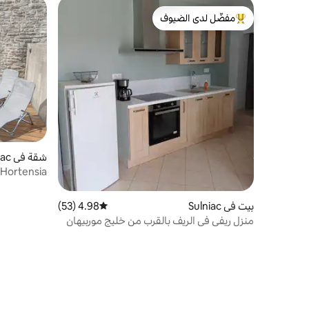
مفضّل لدى الضيوف
من أبرز البيوت المفضّلة لدى الضيوف
شقة في Sulniac
L'Hortensia، ملاذ في خليج مورب
بيت في Sulniac
4.98 (53)
متوسط التقييم 4.98 من 5، 53 مراجعات
منزل ريفي في الريف بالقرب من خليج موربيهان