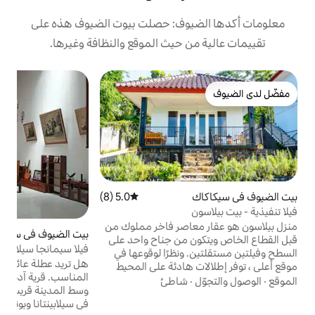
يوف: حصلت بيوت الضيوف هذه على
 حيث الموقع والنظافة وغيرها.
ب
e
ا
ف
و
ت
ح
ك
5.0 (8)
متوسط التقييم 5.0 من 5، 8 مراجعات
ب
ذ
اصر فاخر مملوك من
بيت الضيوف في سيكولي
ا
 من جناح واحد على
فيلا سيمانجا سيلابينتانا
ب
ونظرًا لوقوعها في
هل تريد عطلة عائلية ؟ فيلا سيمانغاه هي الخيار
 هادئة على المحيط
المناسب. قرية آديم، الموقع الاستراتيجي في
لشاطئ والمدينة ومجموعة
شاطئ
وسط المدينة قريب من مناطق الجذب السياحي
 المناسبة للعائلة.
في سيلابينتانا وبوندوك هاليمون، والفيلا
ب ما يصل إلى 15 ضيفًا ويمكن استئجاره