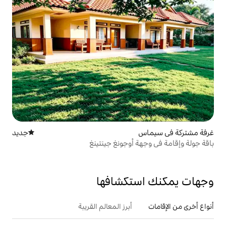
جديد
مكان إقامة جديد
 أوجونغ جينتينغ
تكشافها
أبرز المعالم القريبة