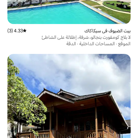
4.33 (3)
متوسط التقييم 4.33 من 5، 3 مراجعات
رفة، إطلالة على الشاطئ
ية
·
الدقة