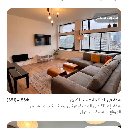
كبرى
4.85 (361)
متوسط التقييم 4.85 من 5، 361 مراجعات
بغرفتي نوم في قلب مانشستر.