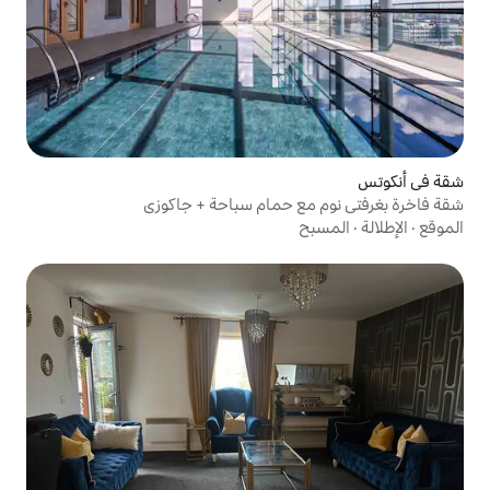
 حمام سباحة + جاكوزي