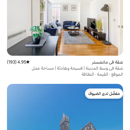
4.95 (193)
متوسط التقييم 4.95 من 5، 193 مراجعات
سيحة وهادئة | مساحة عمل