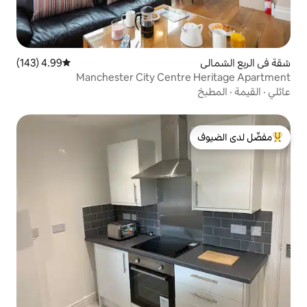
4.99 (143)
متوسط التقييم 4.99 من 5، 143 مراجعات
Manchester City Centr
لدى الضيوف