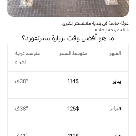
ستر الكبرى
وقت لزيارة سترتفورد؟
وسط السعر
متوسط درجة
الحرارة
$‏114
38°ف
$‏125
38°ف
$‏112
41°ف