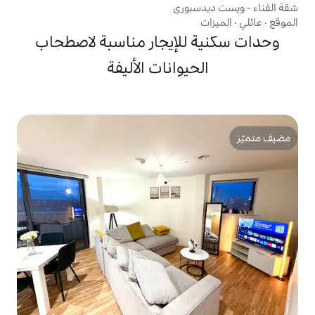
وري
لإيجار مناسبة لاصطحاب
يوانات الأليفة