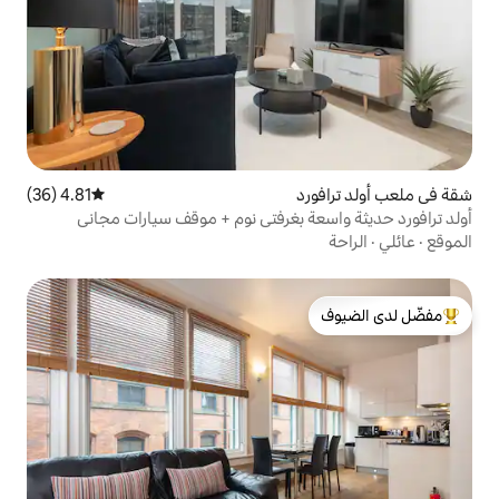
4.81 (36)
متوسط التقييم 4.81 من 5، 36 مراجعات
 بغرفتي نوم + موقف سيارات مجاني
لدى الضيوف