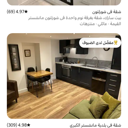
4.97 (69)
متوسط التقييم 4.97 من 5، 69 مراجعات
 واحدة في شورلتون مانشستر
لدى الضيوف
كبرى
4.98 (309)
متوسط التقييم 4.98 من 5، 309 مراجعات