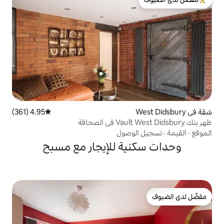
لدى الضيوف
4.95 (361)
متوسط التقييم 4.95 من 5، 361 مراجعات
لوصول
ية للإيجار مع مسبح