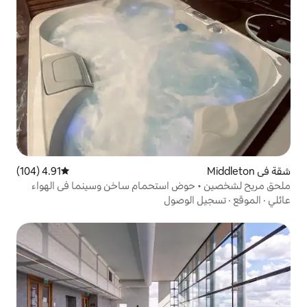
4.91 (104)
متوسط التقييم 4.91 من 5، 104 مراجعات
ض استحمام ساخن وسينما في الهواء
وصول