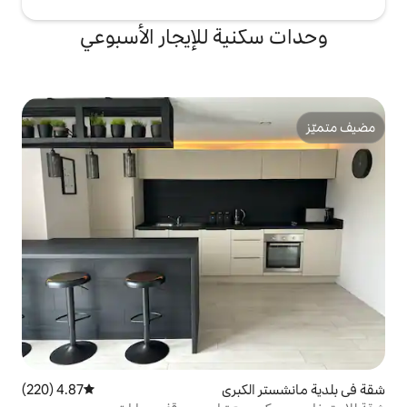
ة للإيجار الأسبوعي
كبرى
4.87 (220)
متوسط التقييم 4.87 من 5، 220 مراجعات