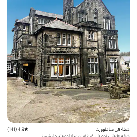
4.9 (141)
متوسط التقييم 4.9 من 5، 141 مراجعات
يلد سادلوورث، مانشستر