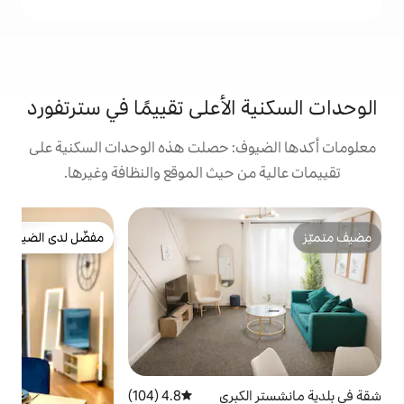
الأعلى تقييمًا في سترتفورد
ف: حصلت هذه الوحدات السكنية على
 حيث الموقع والنظافة وغيرها.
ش
مفضّل لدى الضيوف
غ
مفضّل لدى الضيوف
م
ا
ف
أ
ل
ا
ي
كبرى
4.8 (104)
متوسط التقييم 4.8 من 5، 104 مراجعات
و