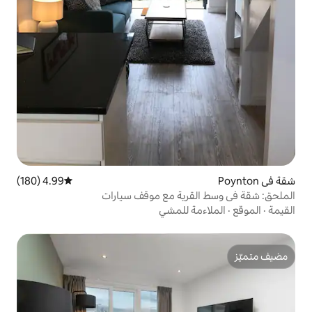
4.99 (180)
متوسط التقييم 4.99 من 5، 180 مراجعات
رية مع موقف سيارات
 للمشي