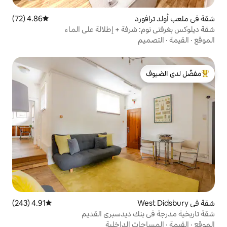
4.86 (72)
متوسط التقييم 4.86 من 5، 72 مراجعات
رفة + إطلالة على الماء
لدى الضيوف
4.91 (243)
متوسط التقييم 4.91 من 5، 243 مراجعات
ك ديدسبري القديم
 الداخلية