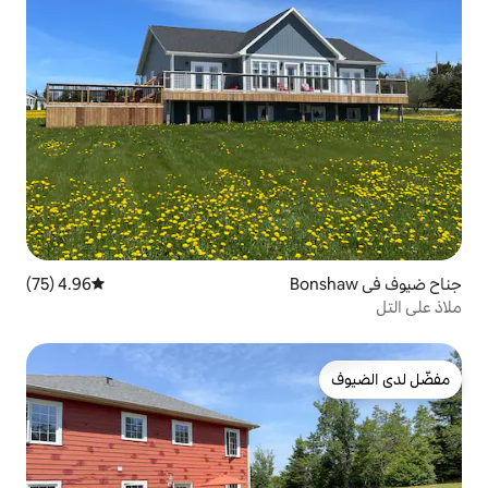
4.96 (75)
متوسط التقييم 4.96 من 5، 75 مراجعات