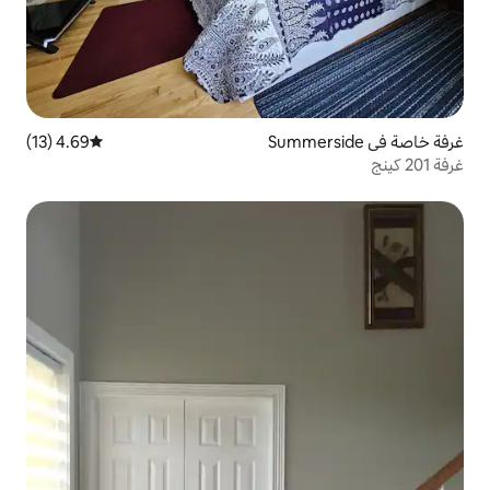
4.69 (13)
متوسط التقييم 4.69 من 5، 13 مراجعات