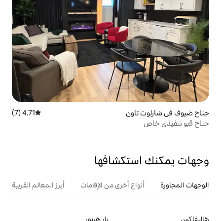
ون
4.71 (7)
متوسط التقييم 4.71 من 5، 7 مراجعات
تكشافها
ع أخرى من الإقامات
أبرز المعالم القريبة
بار هربور