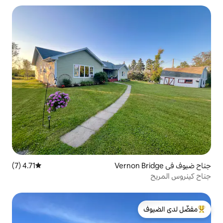
4.71 (7)
متوسط التقييم 4.71 من 5، 7 مراجعات
لدى الضيوف