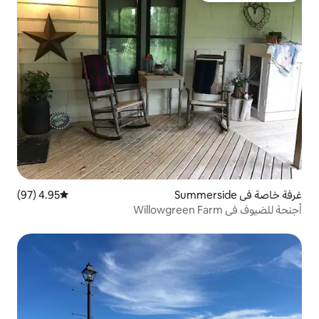
4.95 (97)
متوسط التقييم 4.95 من 5، 97 مراجعات