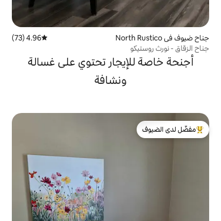
4.96 (73)
متوسط التقييم 4.96 من 5، 73 مراجعات
و
إيجار تحتوي على غسالة
ونشافة
لدى الضيوف