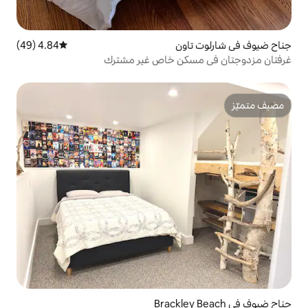
ون
4.84 (49)
متوسط التقييم 4.84 من 5، 49 مراجعات
كن خاص غير مشترك