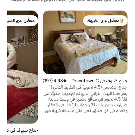
مفضّل لدى الضيوف
r
م
لدى الضيوف
مفضّل لدى الضيوف
ت
ش
إ
م
Downtown
4.98 (197)
متوسط التقييم 4.98 من 5، 197 مراجعات
جناح جلاديس (4.5 نجوم) في الطابق الثاني (1
ا
ي تم تجديده حديثًا من
 متميز في وسط مدينة
ون ولدينا 3 وحدات للإيجار في العقار،
لى مسافة قريبة من
وريا، والعديد من
، والتسوق، ووسائل
لحياة الليلية، ومنافذ
جناح ضيوف في كورنوال
4.72 (71)
متوسط التقييم 4.72 من 5، 71 مراجعا
لمنازل التراثية