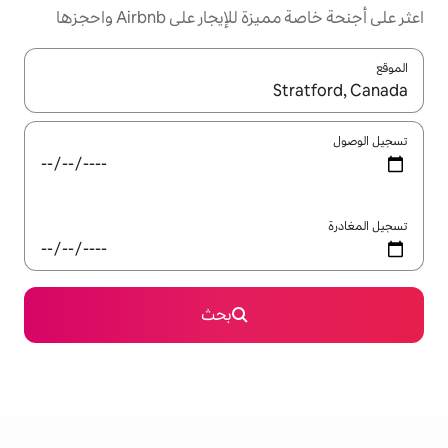
ار على Airbnb واحجزها
ل باستخدام السهمين لأعلى ولأسفل أو استكشف عن طريق اللمس أو السحب.
بحث