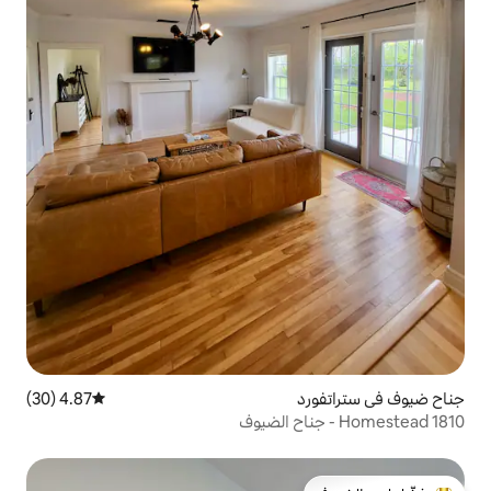
4.87 (30)
متوسط التقييم 4.87 من 5، 30 مراجعات