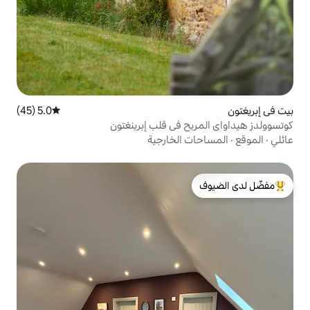
5.0 (45)
متوسط التقييم 5.0 من 5، 45 مراجعات
 في قلب إبرينغتون
الخارجية
لدى الضيوف