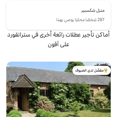
ت رائعة أخرى في ستراتفورد
على آفون
لدى الضيوف