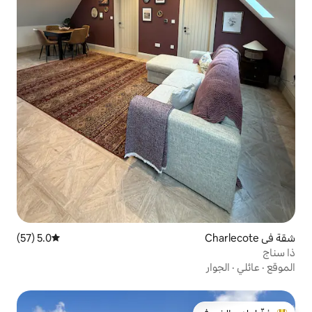
5.0 (57)
متوسط التقييم 5.0 من 5، 57 مراجعات