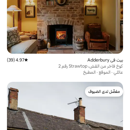
4.97 (39)
متوسط التقييم 4.97 من 5، 39 مراجعات