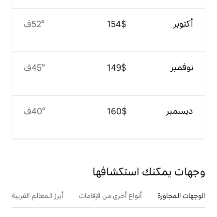
$‏154
52°ف
$‏149
45°ف
$‏160
40°ف
تكشافها
ع أخرى من الإقامات
أبرز المعالم القريبة
أنشطة