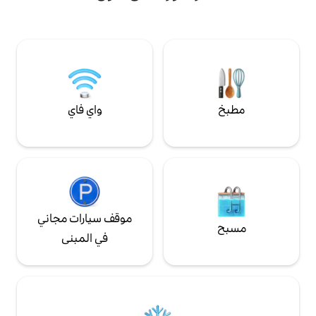
نت ترغب في التحديق في
خاء، فهذا هو المكان
 غروب الشمس الخلابة
تد والخيول والأغنام
واي فاي
موقف سيارات مجاني
في المبنى