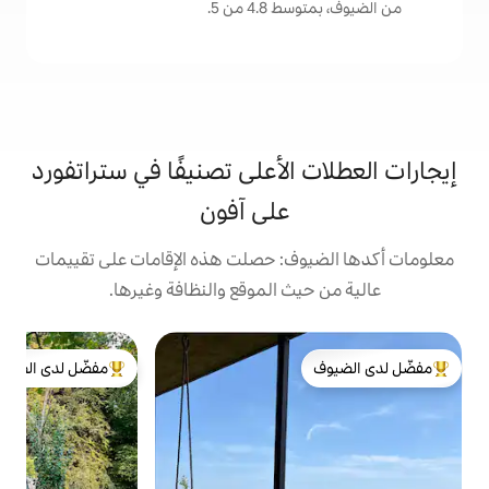
من 5.
لأعلى تصنيفًا في ستراتفورد
على آفون
: حصلت هذه الإقامات على تقييمات
 الموقع والنظافة وغيرها.
مفضّل لدى الضيوف
n
لدى الضيوف
من أبرز البيوت المفضّلة لدى الضيوف
أ
م
و
ر
ا