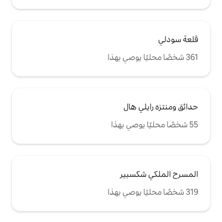
هال
بير