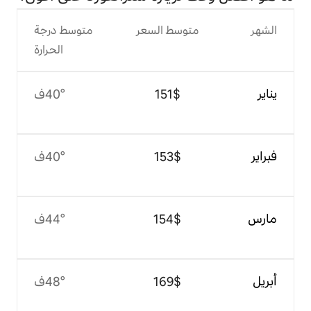
وسط السعر
متوسط درجة
الحرارة
$‏151
40°ف
$‏153
40°ف
$‏154
44°ف
$‏169
48°ف