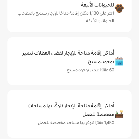
ة
 على 1,130 مكان إقامة متاحًا للإيجار تسمح باصطحاب
حة للإيجار لقضاء العطلات تتميز
حة للإيجار تتوفّر بها مساحات