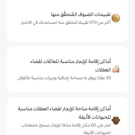
المُتحقَّق منها
يجار مناسبة للعائلات لقضاء
حة للإيجار لقضاء العطلات مناسبة
ة
ى 60 مكان إقامة متاحًا للإيجار تسمح باصطحاب