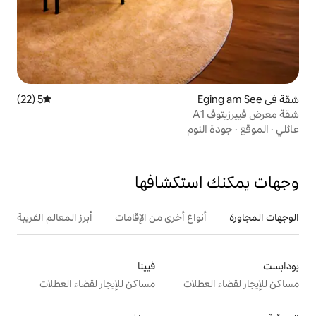
5 (22)
متوسط التقييم 5 من 5، 22 مراجعات
م
تكشافها
ع أخرى من الإقامات
أبرز المعالم القريبة
فيينا
ت
مساكن للإيجار لقضاء العطلات