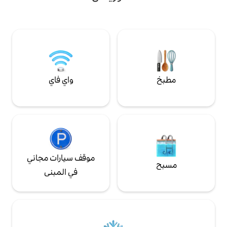
من المبنى. السعر معروض على الحامل + رسوم
، أو مجرد نقع قدميك
الترفيه: الشخص (من 18 سنة) / ليلة: 25 كرونة
تشيكية الحيوانات الأليفة 200 كرونة تشيكية /
ليلة
واي فاي
موقف سيارات مجاني
في المبنى