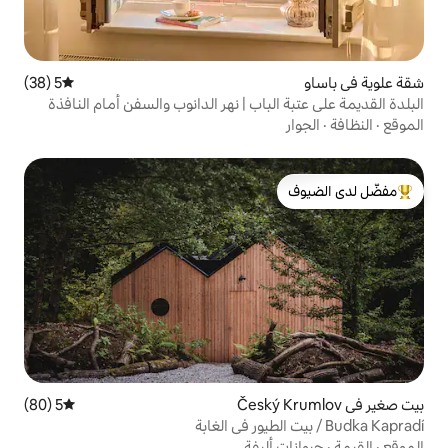
5 (38)
متوسط التقييم 5 من 5، 38 مراجعات
باب | نهر الدانوب والسفن أمام النافذة
لدى الضيوف
5 (80)
متوسط التقييم 5 من 5، 80 مراجعات
ليفة