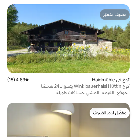
4.83 (18)
متوسط التقييم 4.83 من 5، 18 مراجعات
سافات طويلة