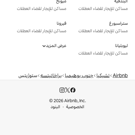
ميونخ
ت
مساكن للإيجار لقضاء العطلات
فيرونا
ت
مساكن للإيجار لقضاء العطلات
عرض المزيد
ت
بوهيميا
براخاتيتسه
ستوژيتس
© 2026 Airbnb, I
خصوصية
البنود