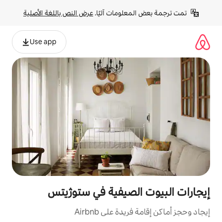
لومات آليًا. 
عرض النص باللغة الأصلية
Use app
لصيفية في ستوژيتس
ة على Airbnb