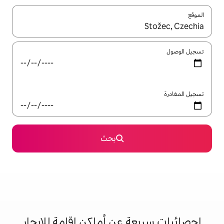
ل باستخدام السهمين لأعلى ولأسفل أو استكشف عن طريق اللمس أو السحب.
بحث
 عن أماكن إقامة للإيجار