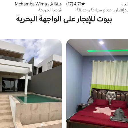
بار
4.71 (17)
متوسط التقييم 4.71 من 5، 17 مراجعات
شقة في Mchamba Wima
: إفطار وحمام سباحة وحديقة
فومبا المريحة
بيوت للإيجار على الواجهة البحرية