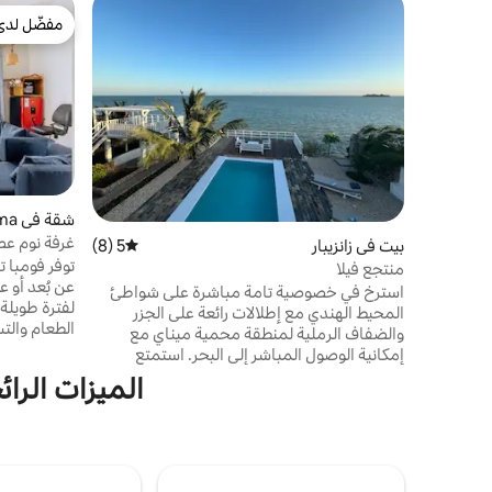
مفضّل لدى
مفضّل لدى
شقة في Mchamba Wima
غرفة نوم عص
بيت في زانزيبار
5 (8)
متوسط التقييم 5 من 5، 8 مراجعات
كاريبو!
توفر فومبا 
منتجع فيلا
عن بُعد أو ع
استرخ في خصوصية تامة مباشرة على شواطئ
لفترة طويلة 
المحيط الهندي مع إطلالات رائعة على الجزر
الطعام وال
والضفاف الرملية لمنطقة محمية ميناي مع
إمكانية الوصول المباشر إلى البحر. استمتع
بحمام السباحة الكبير اللامتناهي والسطح
الميزات الرا
25 دقيقة 
المتداخل والردهة المرتفعة الرائعة لتناول الطعام
في الهواء الطلق وإطلالات على شروق الشمس
المستوحاة م
وغروبها. تتمتع جميع غرف النوم الداخلية
تحتاجه للاب
ومناطق المعيشة وتناول الطعام بإطلالة على
وتلفزيون ذكي 60 بوصة وما إلى
البحر وحمام السباحة. تتوفر خدمات التدليك