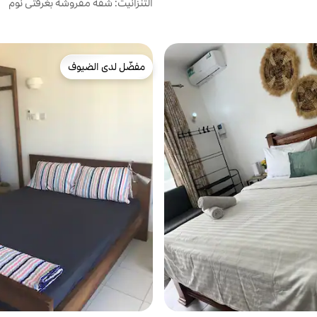
التنزانيت: شقة مفروشة بغرفتي نوم
مفضّل لدى الضيوف
مفضّل لدى الضيوف