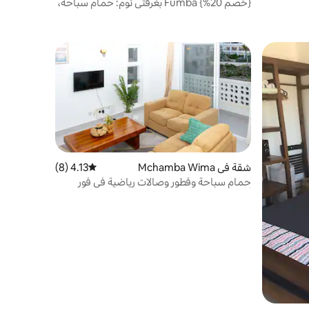
{خصم 20%} Fumba بغرفتي نوم: حمام سباحة،
نسيم البحر، مناسب للحيوانات الأليفة
شقة في Mchamba Wima
4.13 (8)
متوسط التقييم 4.13 من 5، 8 مراجعات
حمام سباحة وفطور وصالات رياضية في فور
أوشنز