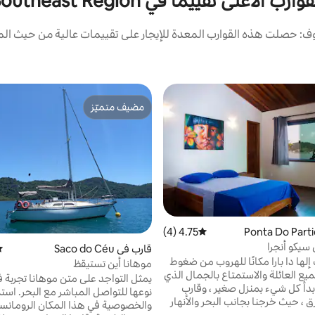
وارب الأعلى تقييمًا في Southeast Region
: حصلت هذه القوارب المعدة للإيجار على تقييمات عالية من حيث المو
مضيف متميّز
مضيف متميّز
4.75 (4)
متوسط التقييم 4.75 من 5، 4 مراجعات
سيكو أنجرا
قارب في Saco do Céu
مت
إلها دا بارا مكانًا للهروب من ضغوط
موهانا أين تستيقظ
يع العائلة والاستمتاع بالجمال الذي
يمثل التواجد على متن موهانا تجربة 
 بدأ كل شيء بمنزل صغير ، وقارب
نوعها للتواص
 ، حيث خرجنا بجانب البحر والأنهار
والخصوصية في هذا المكان الرومانس
ال المنطقة التي تفاجئنا حتى