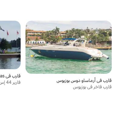
قارب في Marinas
قارب في أرماساو دوس بوزيوس
فارير 44 إس سي
قارب فاخر في بوزيوس