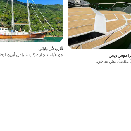
قارب في باراتي
غرا دوس ريس
في باراتي
ة عائمة، دش ساخن.