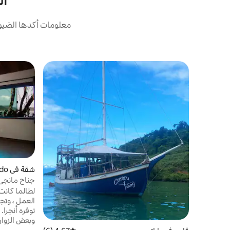
الق
معلومات أكدها الضيوف
شقة في Ponta Do Partido
جناح مانجي 
لطالما كانت 
العمل ، وتجم
توفره أنجرا.
وبعض الزوارق
لاستكشاف جم