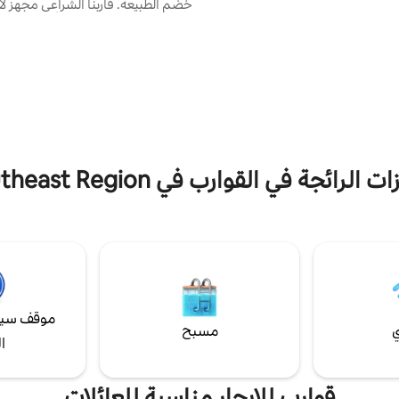
خضم الطبيعة. قاربنا الشراعي مج
بعد عشرين عامًا ، مع عمليات
عائلة صغيرة! سنكون على أهبة الا
التحولات الجديدة ، ظهر مانجو سيكو
مدار 24 ساعة للإجابة عن الأسئلة وت
ف مشاركة الخبرات التي عاشها
إرشادات ونصائح مهمة. إنها ليست س
ا إلى الحصول على تجارب جديدة ،
فاخرة، وليس لدينا واي فاي عالي السرع
مة والجولات.
فنادق 5 نجوم، ولكن إذا كنت تبحث ع
حقيقية، فستحظى بلحظات لا تُنسى.
 الرائجة في القوارب في Southeast Region
موقف سيا
ي
مسبح
ا
قوارب للإيجار مناسبة للعائلات