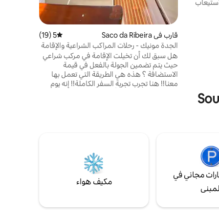
هز لاستيعاب
ستعداد على
قديم
فينة
قارب في Saco da Ribeira
5 (19)
متوسط التقييم 5 من 5، 19 مراجعات
ة أو أسرّة
الجدة مونيك - رحلات المراكب الشراعية والإقامة
ن تجربة
هل سبق لك أن تخيلت الإقامة في مركب شراعي
حيث يتم تضمين الجولة بالفعل في قيمة
الاستضافة ؟ هذه هي الطريقة التي تعمل بها
معنا!! هنا تجرب تجربة السفر الكاملة!! إنه يوم
كامل من المشي عبر أجمل شواطئ متنزه جزيرة
أنشيتا الحكومي وفي نهاية اليوم لا يزال يحتفظ
بالليل في مياه محمية على حافة برايا دا ريبيرا،
أكثر من اللازم ؟ تعال وعيش هذه التجربة الفريدة
التي لا تنسى، لدينا مهمة أن نريك كل ما هو
أجمل في أوباتوبا.
رات مجاني في
مكيف هواء
لمبنى