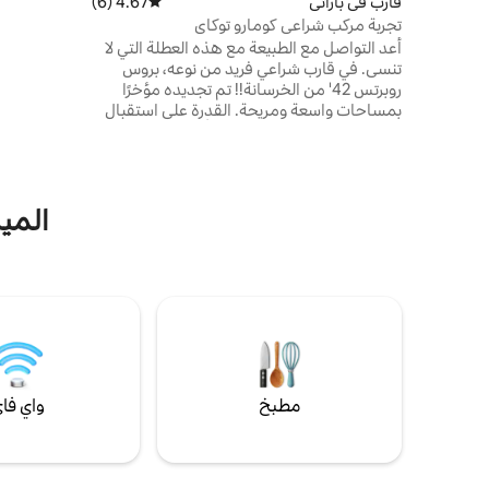
قارب في باراتي
4.67 (6)
متوسط التقييم 4.67 من 5، 6 مراجعات
يومنا هذا. 
تجربة مركب شراعي كومارو توكاي
الاستحواذ و
أعد التواصل مع الطبيعة مع هذه العطلة التي لا
أنجرا ، بهد
تنسى. في قارب شراعي فريد من نوعه، بروس
والسعي أيضً
روبرتس 42' من الخرسانة!! تم تجديده مؤخرًا
وتقديم الإقا
بمساحات واسعة ومريحة. القدرة على استقبال
ما يصل إلى 6 ضيوف مريحون. أقوم بإعداد وجبة
الإفطار الكاملة عندما يستيقظون وكنت طباخًا
لسنوات عديدة، لذلك يمكن أن تذهب التجربة
بعيدًا عن الشعور بالحياة في البحر (للجمع). ترتكز
الميزات
التجربة أمام باراتي، على بعد 5أقدام من الرصيف
السياحي. أفضل غروب للشمس في باراتي!
مطبخ
واي فا