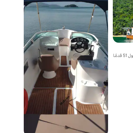
جولة/استئجار مركب شراعي أريزونا بطول 51 قدمًا