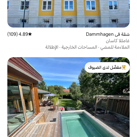
4.89 (109)
متوسط التقييم 4.89 من 5، 109 مراجعات
ت الخارجية
·
الإطلالة
لدى الضيوف