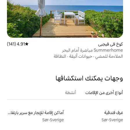
4.91 (141)
متوسط التقييم 4.91 من 5، 141 مراجعات
أليفة
·
النظافة
تكشافها
أنشطة
أماكن إقامة للإيجار مع سرير بارتفاع مناسب يراعي سهولة الوصول
Sør-Sverige