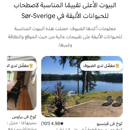
تقييمًا المناسبة لاصطحاب
في Sør-Sverige
يوف: حصلت هذه البيوت المناسبة
تقييمات عالية من حيث الموقع والنظافة
وغيرها.
كو
مفضّل لدى الضيوف
م
لدى الضيوف
من أبرز البيوت المفضّلة لدى الضيوف
و
م
و
ح
ل
ا
ج
كوخ في براوس
4.96 (303)
متوسط التقييم 4.96 من 5، 303 مراجعات
ستينهاغا - منزل على ضفة بحيرة خاصة
4.98 (101)
متوسط التقييم 4.98 من 5، 101 مراجعات
إ
ستنهاغا، بيت مع قطعة أرض بحيرة، على بعد
على الشاطئ