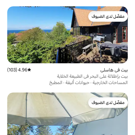
4.96 (103)
متوسط التقييم 4.96 من 5، 103 مراجعات
لطبيعة الخلابة
ات أليفة
·
المطبخ