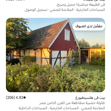
 ومريح.
اءمة للمشي
·
تسجيل الوصول
4.92 (206)
متوسط التقييم 4.92 من 5، 206 مراجعات
القرن الثامن عشر
ت الخارجية
·
المساحات الداخلية