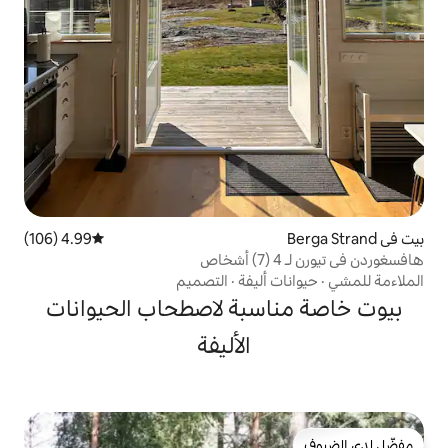
4.99 (106)
متوسط التقييم 4.99 من 5، 106 مراجعات
أليفة
·
التصميم
سبة لاصطحاب الحيوانات
الأليفة