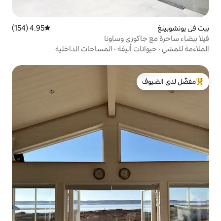
4.95 (154)
متوسط التقييم 4.95 من 5، 154 مراجعات
زي وساونا
أليفة
·
المساحات الداخلية
لدى الضيوف