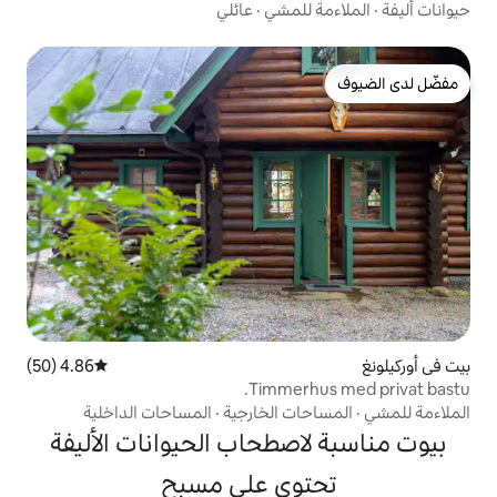
لمشي
·
عائلي
4.86 (50)
متوسط التقييم 4.86 من 5، 50 مراجعات
Timmer
ت الخارجية
·
المساحات الداخلية
صطحاب الحيوانات الأليفة
وي على مسبح