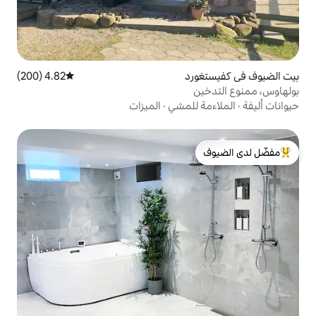
د
4.82 (200)
متوسط التقييم 4.82 من 5، 200 مراجعات
لمشي
·
الميزات
لدى الضيوف