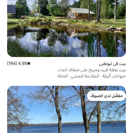
4.95 (194)
متوسط التقييم 4.95 من 5، 194 مراجعات
 ضفاف الماء.
لمشي
·
الحالة