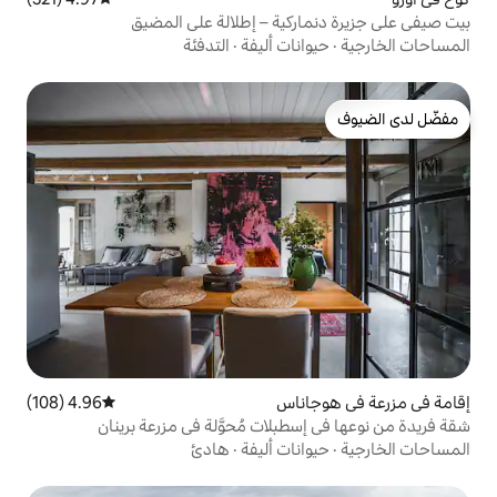
كية – إطلالة على المضيق
ات أليفة
·
التدفئة
ناس
4.96 (108)
متوسط التقييم 4.96 من 5، 108 مراجعات
بلات مُحوَّلة في مزرعة برينان
ات أليفة
·
هادئ