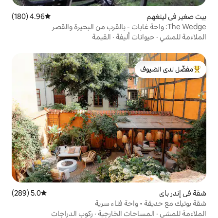
4.96 (180)
متوسط التقييم 4.96 من 5، 180 مراجعات
أليفة
·
القيمة
لدى الضيوف
5.0 (289)
متوسط التقييم 5.0 من 5، 289 مراجعات
ة فناء سرية
ت الخارجية
·
ركوب الدراجات