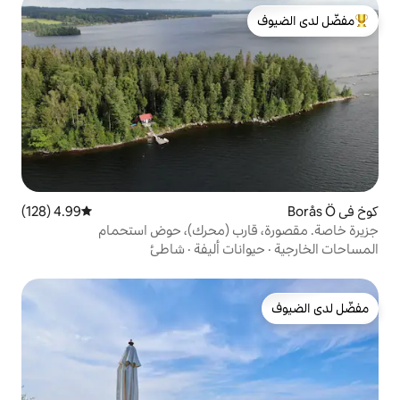
لدى الضيوف
4.99 (128)
متوسط التقييم 4.99 من 5، 128 مراجعات
رب (محرك)، حوض استحمام
ات أليفة
·
شاطئ