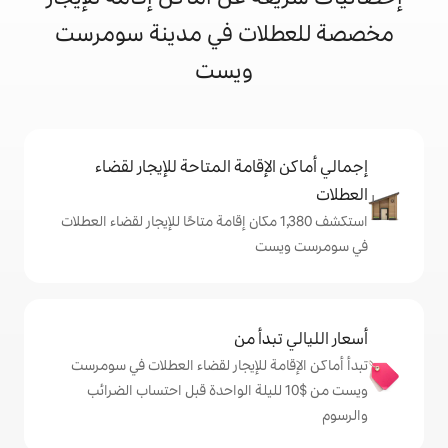
ات في مدينة سومرست
ويست
إقامة المتاحة للإيجار لقضاء
تكشف 1,380 مكان إقامة متاحًا للإيجار لقضاء العطلات
ست
دأ من
ة للإيجار لقضاء العطلات في سومرست
ت من $‏10 لليلة الواحدة قبل احتساب الضرائب