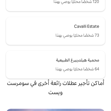
طبيعية
ات رائعة أخرى في سومرست
ويست