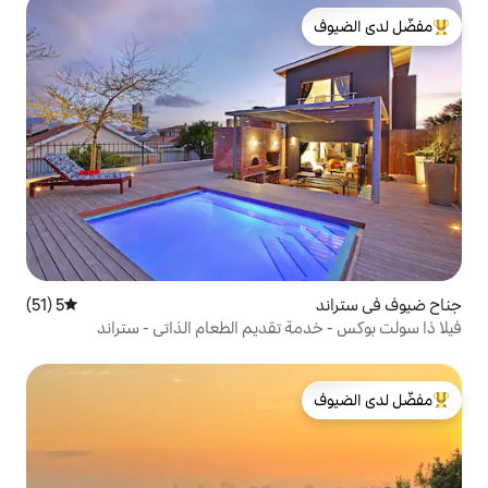
لدى الضيوف
5 (51)
متوسط التقييم 5 من 5، 51 مراجعات
تقديم الطعام الذاتي - ستراند
لدى الضيوف