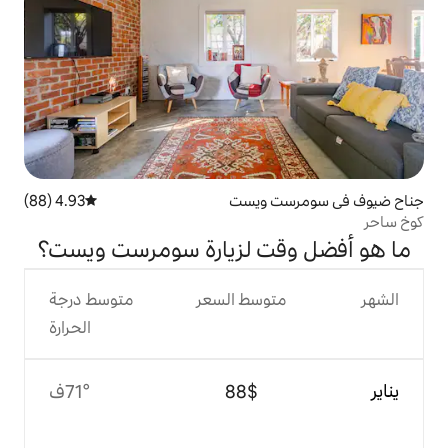
 ويست
4.93 (88)
متوسط التقييم 4.93 من 5، 88 مراجعات
ت لزيارة سومرست ويست؟
وسط السعر
متوسط درجة
الحرارة
$‏88
71°ف