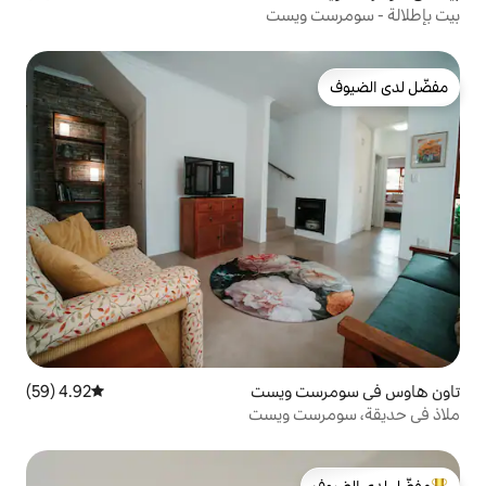
يست
 ويست
4.92 (59)
متوسط التقييم 4.92 من 5، 59 مراجعات
 ويست