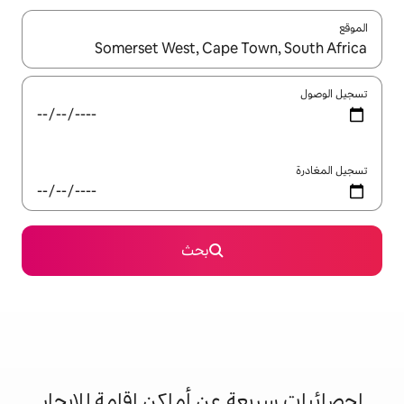
ل باستخدام السهمين لأعلى ولأسفل أو استكشف عن طريق اللمس أو السحب.
بحث
 عن أماكن إقامة للإيجار