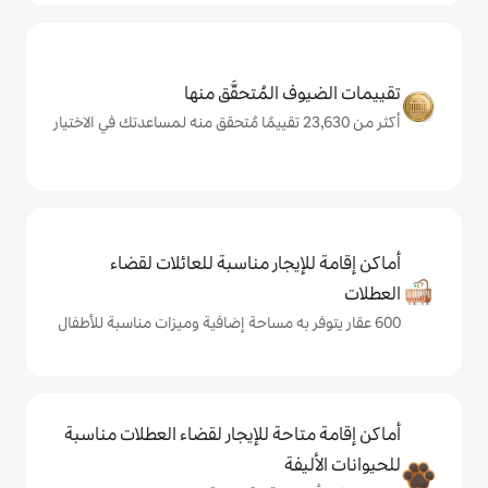
المُتحقَّق منها
يجار مناسبة للعائلات لقضاء
حة للإيجار لقضاء العطلات مناسبة
ة