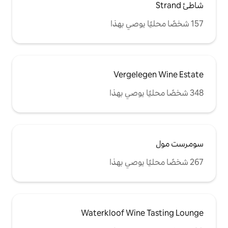
Vergel
Waterkloof Win