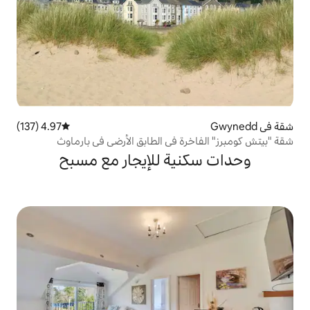
4.97 (137)
متوسط التقييم 4.97 من 5، 137 مراجعات
ة في الطابق الأرضي في بارماوث
ية للإيجار مع مسبح