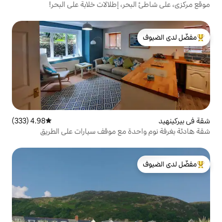
ر، إطلالات خلابة على البحر!
لدى الضيوف
4.98 (333)
متوسط التقييم 4.98 من 5، 333 مراجعات
دة مع موقف سيارات على الطريق
لدى الضيوف