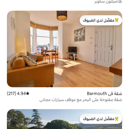
لدى الضيوف
4.94 (217)
متوسط التقييم 4.94 من 5، 217 مراجعات
ع موقف سيارات مجاني
لدى الضيوف