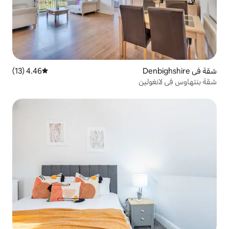
4.46 (13)
متوسط التقييم 4.46 من 5، 13 مراجعات