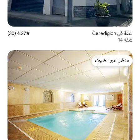
4.27 (30)
متوسط التقييم 4.27 من 5، 30 مراجعات