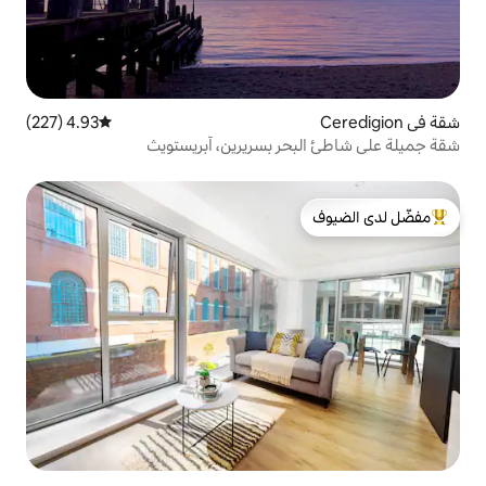
4.93 (227)
متوسط التقييم 4.93 من 5، 227 مراجعات
ر بسريرين، آبريستويث
لدى الضيوف