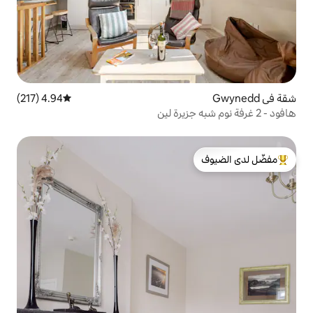
4.94 (217)
متوسط التقييم 4.94 من 5، 217 مراجعات
لدى الضيوف