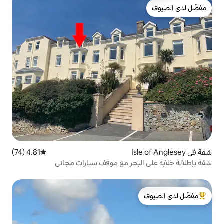
4.81 (74)
متوسط التقييم 4.81 من 5، 74 مراجعات
بحر مع موقف سيارات مجاني
لدى الضيوف