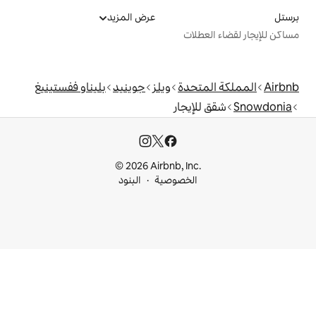
عرض المزيد
ت
دة
ويلز
جوينيد
بليناو ففستينيغ
جار
© 2026 Airbnb, I
خصوصية
البنود