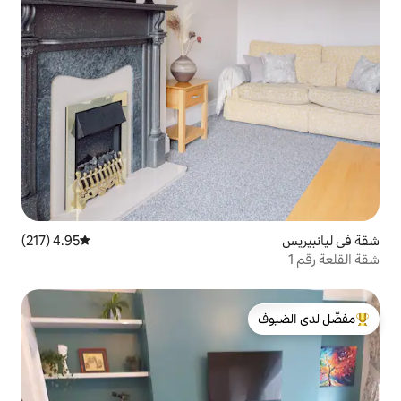
4.95 (217)
متوسط التقييم 4.95 من 5، 217 مراجعات
لدى الضيوف