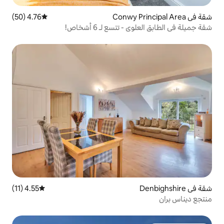
4.76 (50)
متوسط التقييم 4.76 من 5، 50 مراجعات
تسع لـ 6 أشخاص!
4.55 (11)
متوسط التقييم 4.55 من 5، 11 مراجعات