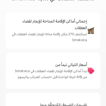
إقامة المتاحة للإيجار لقضاء
شف 270 مكان إقامة متاحًا للإيجار لقضاء العطلات في
دأ من
تبدأ أماكن الإقامة للإيجار لقضاء العطلات في Smokvica
المُتحقَّق منها