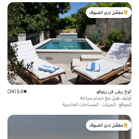
لدى الضيوف
5.0 (24)
متوسط التقييم 5.0 من 5، 24 مراجعات
ة
ت الخارجية
لدى الضيوف