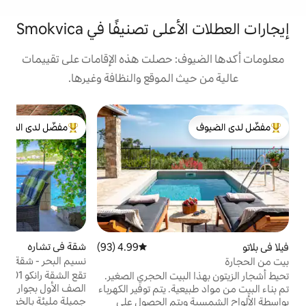
 تصنيفًا في Smokvica
: حصلت هذه الإقامات على تقييمات
 الموقع والنظافة وغيرها.
ت
مفضّل لدى الضيوف
ر
لدى الضيوف
من أبرز البيوت المفضّلة لدى الضيوف
ي
و
أ
م
ع
ي
أ
و
شقة في تشاره
4.93 (101)
متوسط التقييم 4.93 من 5، 101 مراجعات
4.99 (93)
متوسط التقييم 4.99 من 5، 93 مراجعات
و
نسيم البحر - شقة رانكو 01
من
تقع الشقة رانكو 01 في موقع جذاب للغاية في
لبيت الحجري الصغير.
الصف الأول بجوار البحر! المنزل محاط بحدائق
ية. يتم توفير الكهرباء
جميلة مليئة بالخضراوات! يقع مطعم Restoran
ويتم الحصول على