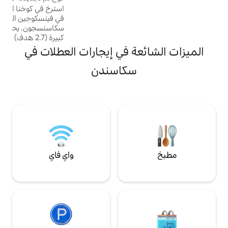
ية وتجفيف الأرضيات
استرخ في كوخنا الساحر والمناطق المحيطة به
ذلك تغادر المنزل
في فينسكوجين الغامضة المطلة على
ند وصولك. يتم تضمين
سكاسنسجون. يحتوي الكوخ على قطعة أرض غابة
قارب التجديف في المقصورة. يجب عليك تنظيف
كبيرة (2.7 هدف) في منطقة هادئة للغاية على
بعد 300 متر من الشاطئ وعلى بعد 500 متر من
ة في إيجارات العطلات في
مطعم سكاسيندن مع تأجير زورق وقارب بدواسة.
يحتوي الكوخ على مطبخ وغرفة معيشة تم
سكاسندن
تجديدهما حديثًا بالكامل. غرفتا نوم مع 120
سريرًا في كل غرفة مع مساحة تصل إلى 4
أشخاص. يحتوي الكوخ على بئره الخاص به
ومياهه الداخلية ومرحاض المياه. تقع
المقصورة بالقرب من مسارات المشي لمسافات
طويلة وإمكانية إطلاق قارب.
واي فاي