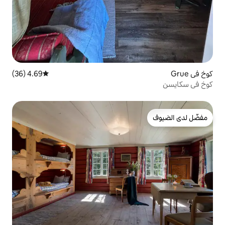
4.69 (36)
متوسط التقييم 4.69 من 5، 36 مراجعات