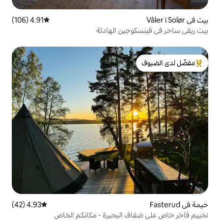
4.91 (106)
متوسط التقييم 4.91 من 5، 106 مراجعات
جين الهادئة
لدى الضيوف
4.93 (42)
متوسط التقييم 4.93 من 5، 42 مراجعات
 البحيرة - مكانكم الخاص