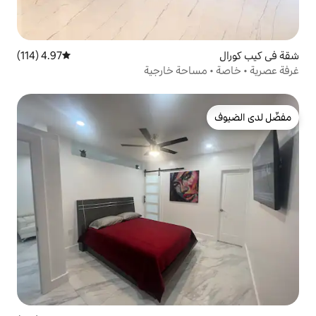
4.97 (114)
متوسط التقييم 4.97 من 5، 114 مراجعات
حة خارجية