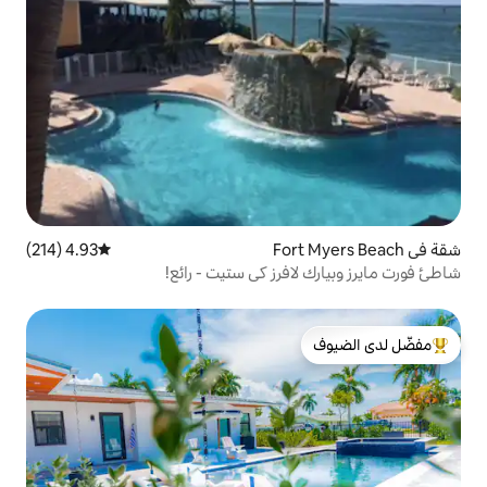
4.93 (214)
متوسط التقييم 4.93 من 5، 214 مراجعات
فرز كي ستيت - رائع!
لدى الضيوف