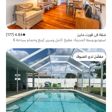
4.84 (177)
متوسط التقييم 4.84 من 5، 177 مراجعات
خ كامل وسرير كينج وحمام سباحة 6