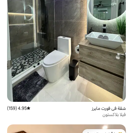
4.95 (159)
متوسط التقييم 4.95 من 5، 159 مراجعات