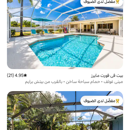
لدى الضيوف
4.95 (21)
متوسط التقييم 4.95 من 5، 21 مراجعات
ساخن • بالقرب من بيتش برايم
لدى الضيوف