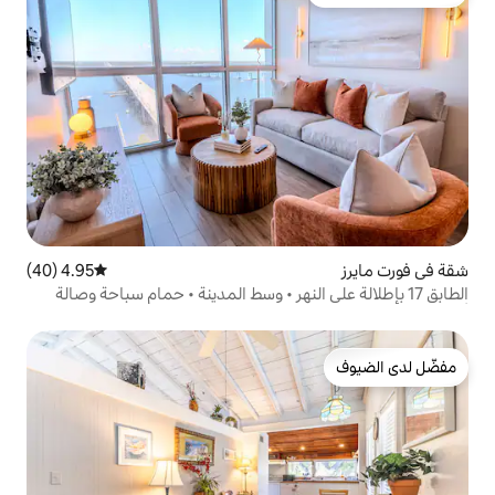
لدى الضيوف
4.95 (40)
متوسط التقييم 4.95 من 5، 40 مراجعات
لى النهر • وسط المدينة • حمام سباحة وصالة