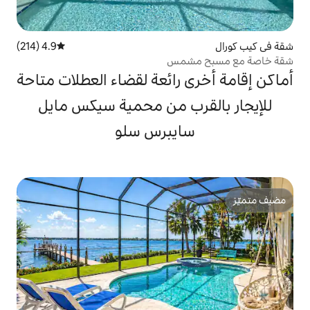
4.9 (214)
متوسط التقييم 4.9 من 5، 214 مراجعات
شمس
 رائعة لقضاء العطلات متاحة
رب من محمية سيكس مايل
ايبرس سلو