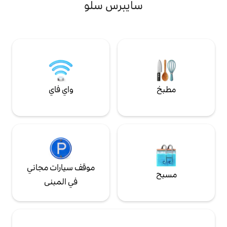
مرفق غسيل كامل، لاناي،مدفأة ،واي فاي
ايبرس سلو
لسباحة مع إطلالات
وتلفزيونات في كل غرفة نوم، رصيف خاص. قارب
بة كثيرًا! فيلا
على رافعة للإيجار مع RPM rentals. مرآب كبير
كبير للقباطنة
يتسع لسيارتين مع 5 دراجات وعربة شاطئ ومبرد
في الموقع.
واي فاي
موقف سيارات مجاني
في المبنى