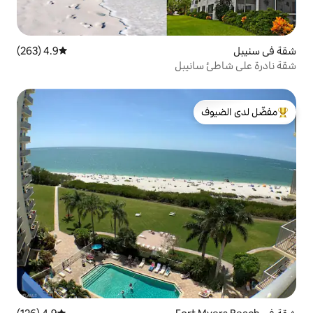
4.9 (263)
متوسط التقييم 4.9 من 5، 263 مراجعات
يبل
لدى الضيوف