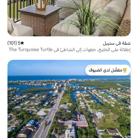
5 (101)
متوسط التقييم 5 من 5، 101 مراجعات
في The Turquoise Turtle
لدى الضيوف