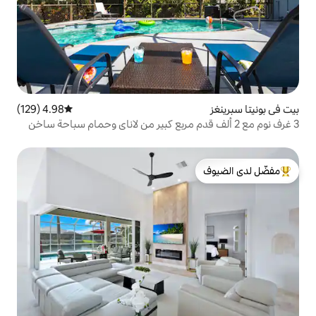
4.98 (129)
متوسط التقييم 4.98 من 5، 129 مراجعات
 2 ألف قدم مربع كبير من لاناي وحمام سباحة ساخن
لدى الضيوف