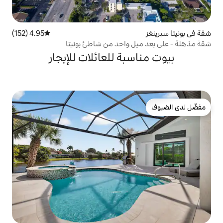
4.95 (152)
متوسط التقييم 4.95 من 5، 152 مراجعات
 واحد من شاطئ بونيتا
بة للعائلات للإيجار