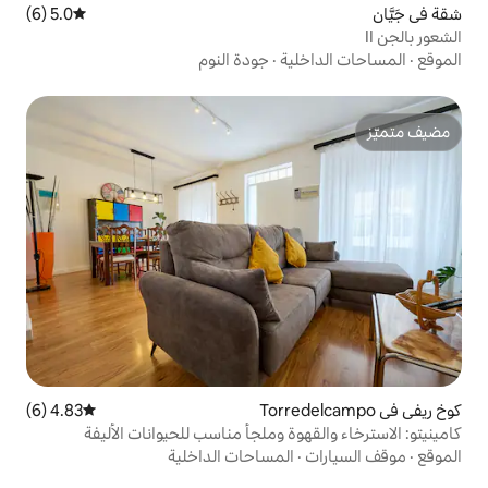
5.0 (6)
متوسط التقييم 5.0 من 5، 6 مراجعات
ية
·
جودة النوم
4.83 (6)
متوسط التقييم 4.83 من 5، 6 مراجعات
وة وملجأ مناسب للحيوانات الأليفة
المساحات الداخلية