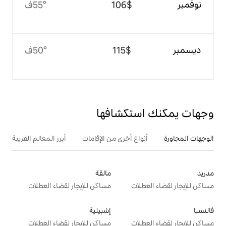
$‏106
55°ف
$‏115
50°ف
تكشافها
ع أخرى من الإقامات
أبرز المعالم القريبة
مالقة
ت
مساكن للإيجار لقضاء العطلات
إشبيلية
ت
مساكن للإيجار لقضاء العطلات