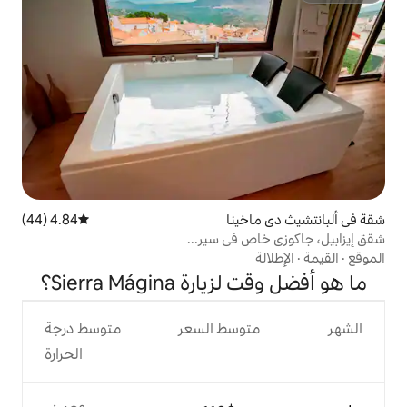
ينا
4.84 (44)
متوسط التقييم 4.84 من 5، 44 مراجعات
في سير...
Sierra Mágin؟
وسط السعر
متوسط درجة
الحرارة