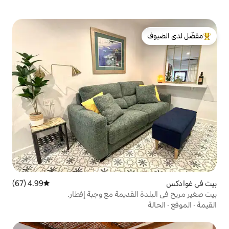
لدى الضيوف
4.99 (67)
متوسط التقييم 4.99 من 5، 67 مراجعات
القديمة مع وجبة إفطار.