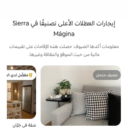
إيجارات العطلات الأعلى تصنيفًا في Sierra
Mágina
: حصلت هذه الإقامات على تقييمات
 الموقع والنظافة وغيرها.
ب
مفضّل لدى الضيوف
ب
من أبرز البيوت المفضّلة لدى الضيوف
ت
ا
م
م
ا
ا
شقة في جَيَّان
5.0 (17)
متوسط التقييم 5.0 من 5، 17 مرا
ا