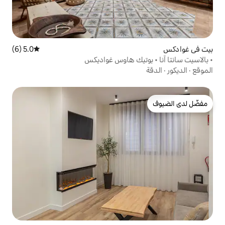
5.0 (6)
متوسط التقييم 5.0 من 5، 6 مراجعات
تيك هاوس غواديكس