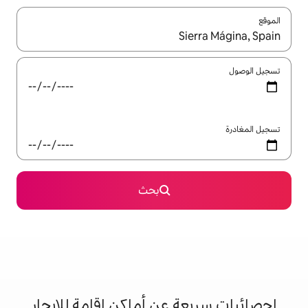
ل باستخدام السهمين لأعلى ولأسفل أو استكشف عن طريق اللمس أو السحب.
بحث
 عن أماكن إقامة للإيجار