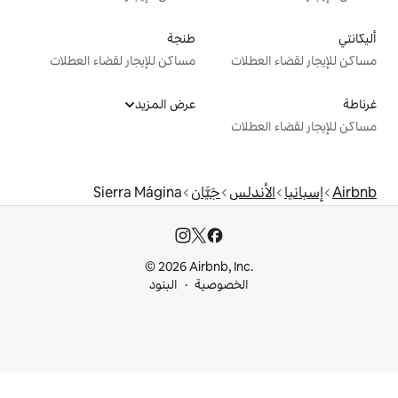
طنجة
ت
مساكن للإيجار لقضاء العطلات
عرض المزيد
ت
س
جَيَّان
Sierra Mágina
© 2026 Airbnb, I
خصوصية
البنود