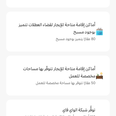
حة للإيجار لقضاء العطلات تتميز
حة للإيجار تتوفّر بها مساحات
ي فاي