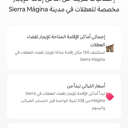
ة Sierra Mágina
إقامة المتاحة للإيجار لقضاء
ف 150 مكان إقامة متاحًا للإيجار لقضاء العطلات في
دأ من
تبدأ أماكن الإقامة للإيجار لقضاء العطلات في Sierra
Mágina من $‏20 لليلة الواحدة قبل احتساب الضرائب